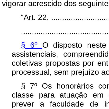
vigorar acrescido dos seguinte
“Art. 22. ............................
........................................
§ 6º
O disposto neste 
assistenciais, compreen
coletivas propostas por en
processual, sem prejuízo a
§ 7º Os honorários co
classe para atuação em s
prever a faculdade de in