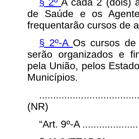
§ 2º
A cada 2 (dois) 
de Saúde e os Agent
frequentarão cursos de 
§ 2º-A
Os cursos de 
serão organizados e fin
pela União, pelos Estados
Municípios.
...................................
(NR)
“Art. 9º-A ......................