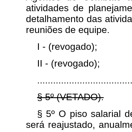
atividades de planejam
detalhamento das ativida
reuniões de equipe.
I - (revogado);
II - (revogado);
...................................
§ 5º (VETADO).
§ 5º O piso salarial d
será reajustado, anualme