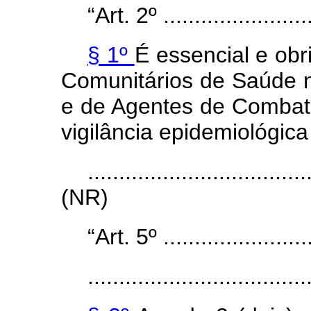
“Art. 2º .........................
§ 1º
É essencial e obr
Comunitários de Saúde n
e de Agentes de Combat
vigilância epidemiológica
...................................
(NR)
“Art. 5º .........................
...................................