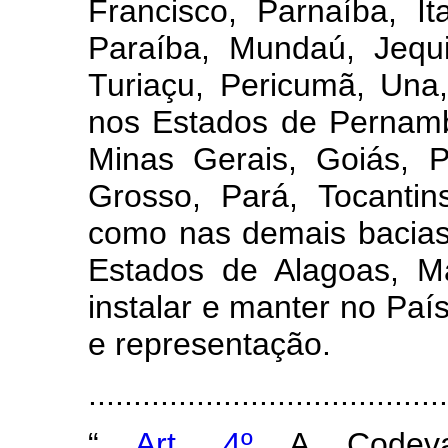
Francisco, Parnaíba, It
Paraíba, Mundaú, Jequi
Turiaçu, Pericumã, Una,
nos Estados de Pernamb
Minas Gerais, Goiás, 
Grosso, Pará, Tocantin
como nas demais bacias 
Estados de Alagoas, M
instalar e manter no Paí
e representação.
......................................
“
Art. 4º
A Codeva