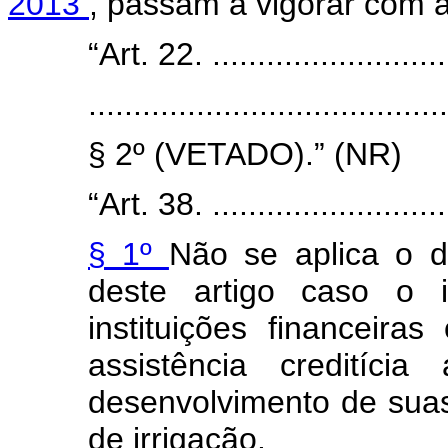
2013
, passam a vigorar com a
“Art. 22. ............................
........................................
§ 2º (VETADO).” (NR)
“Art. 38. ............................
§ 1º
Não se aplica o d
deste artigo caso o i
instituições financeira
assistência creditícia
desenvolvimento de suas
de irrigação.