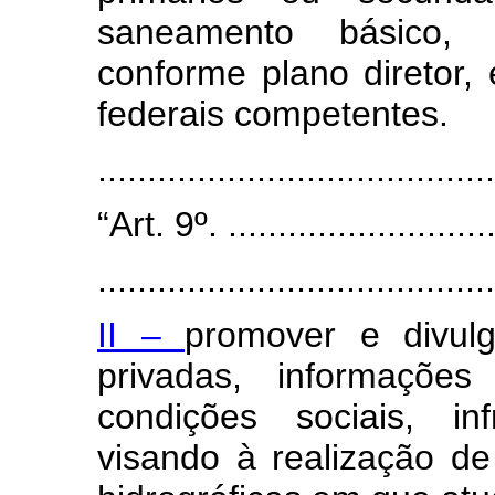
saneamento básico, el
conforme plano diretor,
federais competentes.
......................................
“Art. 9º. ............................
........................................
II –
promover e divulg
privadas, informações
condições sociais, in
visando à realização d