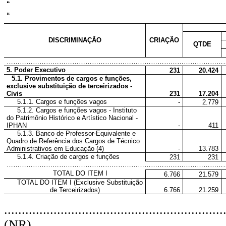
“
“
DISCRIMINAÇÃO
CRIAÇÃO
QTDE
………………………………………………………………………………………
5. Poder Executivo
231
20.424
5.1. Provimentos de cargos e funções,
exclusive substituição de terceirizados -
Civis
231
17.204
5.1.1. Cargos e funções vagos
-
2.779
5.1.2. Cargos e funções vagos - Instituto
do Patrimônio Histórico e Artístico Nacional -
IPHAN
-
411
5.1.3. Banco de Professor-Equivalente e
Quadro de Referência dos Cargos de Técnico
Administrativos em Educação (4)
-
13.783
5.1.4. Criação de cargos e funções
231
231
…………………………………………………………………………………………
TOTAL DO ITEM I
6.766
21.579
TOTAL DO ITEM I (Exclusive Substituição
de Terceirizados)
6.766
21.259
..............................................................
(NR)