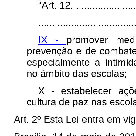
“Art. 12. ........................
...................................
IX -
promover medi
prevenção e de combate 
especialmente a intimi
no âmbito das escolas;
X - estabelecer aç
cultura de paz nas escol
Art. 2º
Esta Lei entra em vi