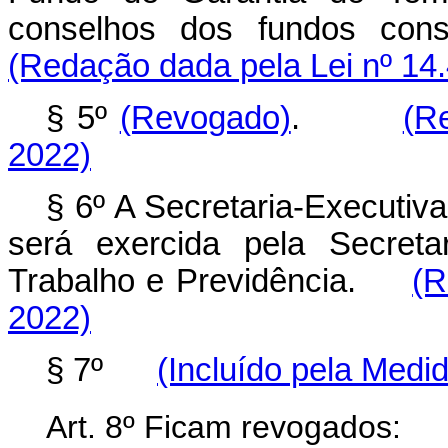
conselhos dos fundos con
(Redação dada pela Lei nº 14
§ 5º
(Revogado)
.
(R
2022)
§ 6º A Secretaria-Executiv
será exercida pela Secreta
Trabalho e Previdência.
(R
2022)
§ 7º
(Incluído pela Medid
Art. 8º Ficam revogados: