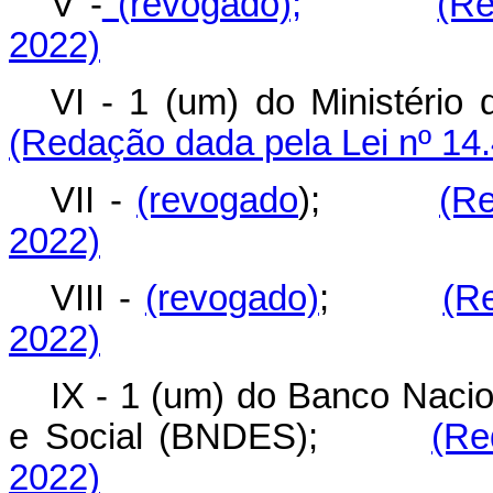
V -
(revogado);
(Re
2022)
VI - 1 (um) do Ministér
(Redação dada pela Lei nº 14
VII -
(revogado
);
(Re
2022)
VIII -
(revogado)
;
(R
2022)
IX - 1 (um) do Banco Naci
e Social (BNDES);
(Re
2022)