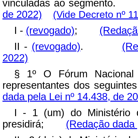
vinculadas ao segmento
de 2022)
(Vide Decreto nº 1
I -
(revogado)
;
(Redação
II -
(revogado)
.
(Re
2022)
§ 1º O Fórum Nacional 
representantes dos seguin
dada pela Lei nº 14.438, de 2
I - 1 (um) do Ministério
presidirá;
(Redação dada p