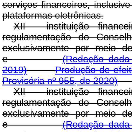
serviços financeiros, inclusi
plataformas eletrônicas.
XII - instituição finan
regulamentação do Conselh
exclusivamente por meio de 
e
(Redação dada 
2019)
Produção de efei
Provisória nº 955, de 2020)
XII - instituição finan
regulamentação do Conselh
exclusivamente por meio de 
e
(Redação dada 