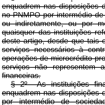
enquadrem nas disposições
no PNMPO por intermédio de s
ou indiretamente, ou por m
quaisquer das instituições re
deste artigo, desde que tais 
serviços necessários à con
operações de microcrédito pr
serviços não representem ati
financeiras.
§ 2º As instituições fin
enquadrem nas disposições
por intermédio de socieda