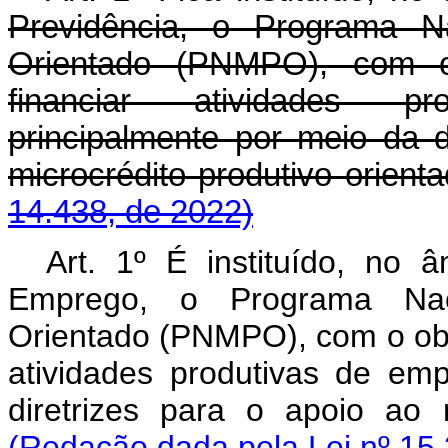
Previdência, o Programa Na
Orientado (PNMPO), com o 
financiar atividades p
principalmente por meio da d
microcrédito produtivo or
14.438, de 2022)
Art. 1º É instituído, no 
Emprego, o Programa Naci
Orientado (PNMPO), com o obje
atividades produtivas de em
diretrizes para o apoio ao
(Redação dada pela Lei nº 15.