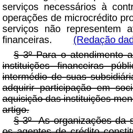
serviços necessários à con
operações de microcrédito pr
serviços não representem ati
financeiras.
(Redação dada
§ 3º Para o atendimento ao
instituições financeiras púb
intermédio de suas subsidiári
adquirir participação em so
aquisição das instituições me
artigo.
§ 3º As organizações da so
os agentes de crédito consti