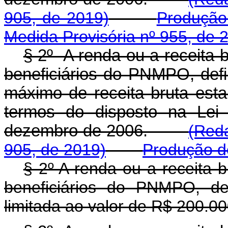
905, de 2019)
Produção 
Medida Provisória nº 955, de 
§ 2º A renda ou a receita 
beneficiários do PNMPO, defin
máximo de receita bruta est
termos do disposto na Lei
dezembro de 2006.
(Reda
905, de 2019)
Produção de
§ 2º A renda ou a receita 
beneficiários do PNMPO, def
limitada ao valor de R$ 200.00