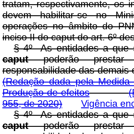
tratam, respectivamente, os 
devem habilitar-se no Mini
operações no âmbito do PNM
inciso II do
caput
do art. 6º des
§ 4º As entidades a que s
caput
poderão prestar 
responsabilidade das demais 
(Redação dada pela Medida P
Produção de efeitos
(
955, de 2020)
Vigência en
§ 4º As entidades a que s
caput
poderão prestar 