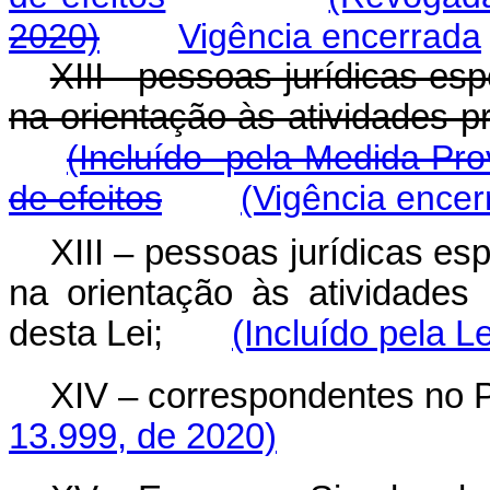
2020)
Vigência encerrada
XIII - pessoas jurídicas es
na orientação às atividades p
(Incluído pela Medida Pro
de efeitos
(Vigência encer
XIII – pessoas jurídicas es
na orientação às atividades
desta Lei;
(Incluído pela L
XIV – correspondentes no P
13.999, de 2020)