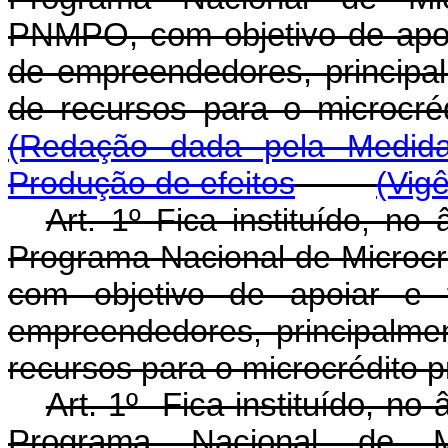
PNMPO, com objetivo de apoia
de empreendedores, principal
de recursos para o micr
(Redação dada pela Medida
Produção de efeitos
(Vig
Art. 1º Fica instituído, no
Programa Nacional de Microcr
com objetivo de apoiar e f
empreendedores, principalmen
recursos para o microcrédito p
Art. 1º Fica instituído, no
Programa Nacional de Mic