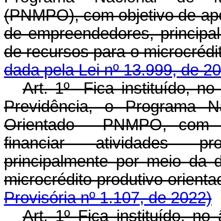
(PNMPO), com objetivo de apoi
de empreendedores, principal
de recursos para o microcréd
dada pela Lei nº 13.999, de 2
Art. 1º Fica instituído, n
Previdência, o Programa Na
Orientado - PNMPO, com o 
financiar atividades p
principalmente por meio da d
microcrédito produtivo ori
Provisória nº 1.107, de 2022)
Art. 1º Fica instituído, n