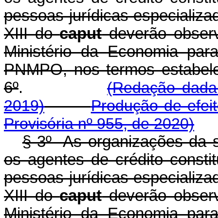
pessoas jurídicas especializa
XIII do
caput
deverão observa
Ministério da Economia par
PNMPO, nos termos estabele
6º
.
(Redação dada 
2019)
Produção de efei
Provisória nº 955, de 2020)
§ 3º As organizações da so
os agentes de crédito consti
pessoas jurídicas especializa
XIII do
caput
deverão observa
Ministério da Economia par