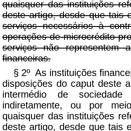
quaisquer das instituições re
deste artigo, desde que tais 
serviços necessários à con
operações de microcrédito pr
serviços não representem ati
financeiras.
§ 2º As instituições finan
disposições do
caput
deste a
intermédio de sociedade
indiretamente, ou por me
quaisquer das instituições r
deste artigo, desde que tais 