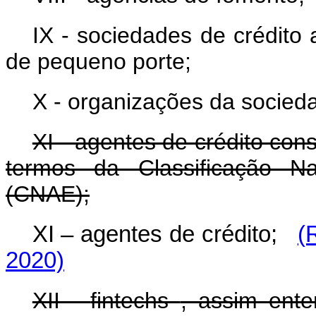
IX - sociedades de crédit
de pequeno porte;
X - organizações da sociedad
XI - agentes de crédito con
termos da Classificação Na
(CNAE);
XI – agentes de crédito;
(
2020)
XII -
fintechs
, assim ent