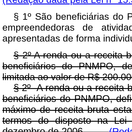
§ 1º São beneficiárias do 
empreendedoras de atividad
apresentadas de forma individu
§ 2º A renda ou a receita 
beneficiários do PNMPO, def
limitada ao valor de R$ 200.00
§ 2º A renda ou a receita 
beneficiários do PNMPO, defin
máximo de receita bruta est
termos do disposto na Lei
dezembro de 2006.
(Reda