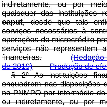
indiretamente, ou por me
quaisquer das instituições 
caput
, desde que tais ent
serviços necessários à con
operações de microcrédito pr
serviços não representem ati
financeiras.
(Redação 
de 2019)
Produção de efe
§ 2º As instituições fin
enquadrem nas disposições
no PNMPO por intermédio de s
ou indiretamente, ou por m