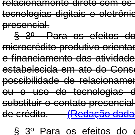
relacionamento direto com os
tecnologias digitais e eletrôn
presencial.
§ 3º Para os efeitos do 
microcrédito produtivo orient
e financiamento das atividade
estabelecida em ato do Conse
possibilidade de relacionam
ou o uso de tecnologias di
substituir o contato presencia
de crédito.
(Redação dada 
§ 3º Para os efeitos do 