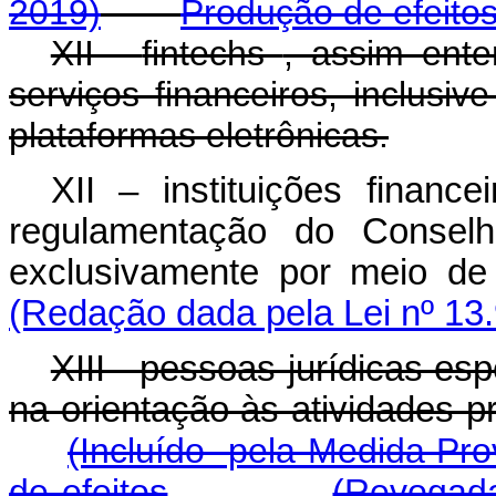
2019)
Produção de efeito
XII -
fintechs
, assim ent
serviços financeiros, inclusi
plataformas eletrônicas.
XII – instituições financ
regulamentação do Conselh
exclusivamente por meio de s
(Redação dada pela Lei nº 13
XIII - pessoas jurídicas es
na orientação às atividades p
(Incluído pela Medida Pro
de efeitos
(Revogada