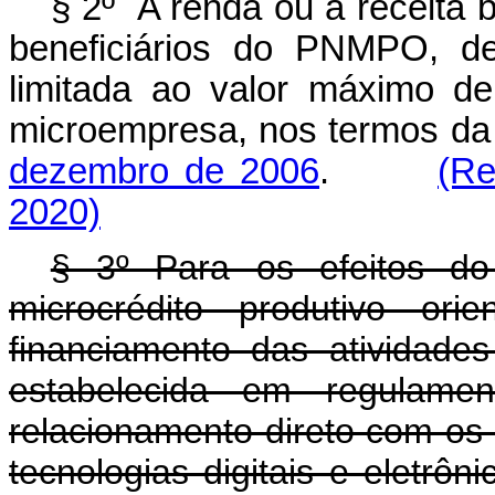
§ 2º A renda ou a receita 
beneficiários do PNMPO, def
limitada ao valor máximo de
microempresa, nos termos d
dezembro de 2006
.
(Re
2020)
§ 3º Para os efeitos do 
microcrédito produtivo ori
financiamento das atividades
estabelecida em regulamen
relacionamento direto com os
tecnologias digitais e eletrôn