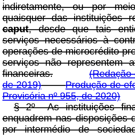
indiretamente, ou por me
quaisquer das instituições 
caput
, desde que tais ent
serviços necessários à con
operações de microcrédito pr
serviços não representem ati
financeiras.
(Redação 
de 2019)
Produção de efe
Provisória nº 955, de 2020)
§ 2º As instituições fin
enquadrem nas disposições
por intermédio de socieda