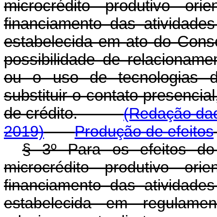
microcrédito produtivo ori
financiamento das atividades
estabelecida em ato do Conse
possibilidade de relacionam
ou o uso de tecnologias di
substituir o contato presencia
de crédito.
(Redação dad
2019)
Produção de efeitos
§ 3º Para os efeitos do 
microcrédito produtivo ori
financiamento das atividades
estabelecida em regulamen