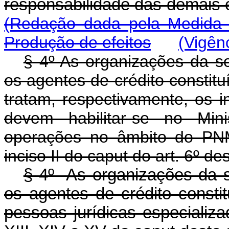
responsabilidade das demais 
(Redação dada pela Medida P
Produção de efeitos
(Vigên
§ 4º As organizações da so
os agentes de crédito constit
tratam, respectivamente, os 
devem habilitar-se no Mini
operações no âmbito do PNM
inciso II do
caput
do art. 6º des
§ 4º As organizações da so
os agentes de crédito consti
pessoas jurídicas especializa