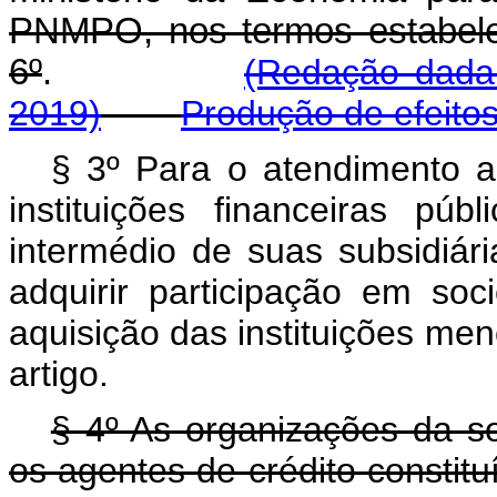
PNMPO, nos termos estabele
6º
.
(Redação dada 
2019)
Produção de efeito
§ 3º Para o atendimento ao
instituições financeiras púb
intermédio de suas subsidiári
adquirir participação em so
aquisição das instituições me
artigo.
§ 4º As organizações da so
os agentes de crédito constit