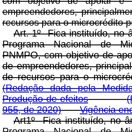
com objetivo de apoiar e f
empreendedores, principalmen
recursos para o microcrédito p
Art. 1º Fica instituído, no
Programa Nacional de Micr
PNMPO, com objetivo de apoia
de empreendedores, principal
de recursos para o micr
(Redação dada pela Medida
Produção de efeitos
(
955, de 2020)
Vigência en
Art1º Fica instituído, no 
Programa Nacional de Micr