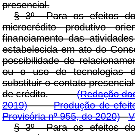
presencial.
§ 3º Para os efeitos do 
microcrédito produtivo ori
financiamento das atividades
estabelecida em ato do Conse
possibilidade de relacionam
ou o uso de tecnologias di
substituir o contato presencia
de crédito.
(Redação dad
2019)
Produção de efeit
Provisória nº 955, de 2020)
V
§ 3º Para os efeitos do 