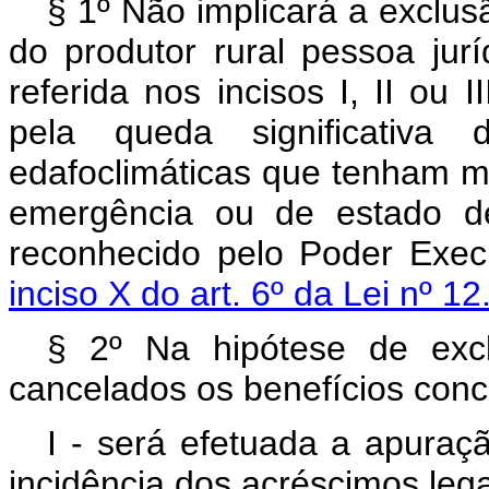
§ 1º Não implicará a exclus
do produtor rural pessoa ju
referida nos incisos I, II ou I
pela queda significativa
edafoclimáticas que tenham m
emergência ou de estado de
reconhecido pelo Poder Execu
inciso X do art. 6º da Lei nº 1
§ 2º Na hipótese de exc
cancelados os benefícios conc
I - será efetuada a apuraçã
incidência dos acréscimos lega