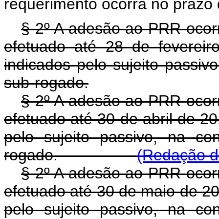
requerimento ocorra no prazo d
§ 2º A adesão ao PRR ocorr
efetuado até 28 de feverei
indicados pelo sujeito passiv
sub-rogado.
§ 2º A adesão ao PRR ocorr
efetuado até 30 de abril de 2
pelo sujeito passivo, na co
rogado.
(Redação da
§ 2º A adesão ao PRR ocorr
efetuado até 30 de maio de 20
pelo sujeito passivo, na co