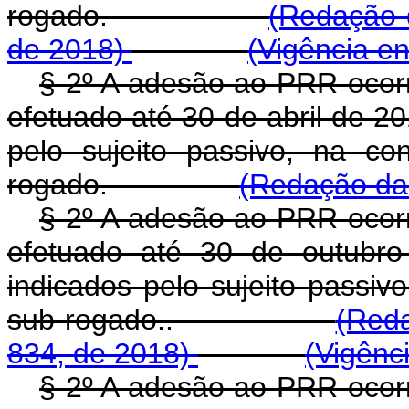
rogado.
(Redação 
de 2018)
(Vigência e
§ 2º A adesão ao PRR ocorr
efetuado até 30 de abril de 2
pelo sujeito passivo, na co
rogado.
(Redação dad
§ 2º A adesão ao PRR ocorr
efetuado até 30 de outubro
indicados pelo sujeito passiv
sub-rogado..
(Reda
834, de 2018)
(Vigênc
§ 2º A adesão ao PRR ocorr