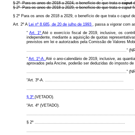
§ 2º Para os anos de 2018 a 2024, o benefício de que trata o
caput
d
§ 2º Para os anos de 2018 a 2029, o benefício de que trata o
caput
fi
§ 2º Para os anos de 2018 a 2029, o benefício de que trata o
caput
de
Art. 2º A
Lei nº 8.685, de 20 de julho de 1993
, passa a vigorar com a
“
Art. 1º
Até o exercício fiscal de 2019, inclusive, os cont
independente, mediante a aquisição de quotas representativa
previstos em lei e autorizados pela Comissão de Valores Mob
...................................................................................” (N
“
Art. 1º-A.
Até o ano-calendário de 2019, inclusive, as quanti
aprovados pela Ancine, poderão ser deduzidas do imposto de 
...................................................................................” (N
“Art. 3º-A. .................................................................
.........................................................................................
§ 3º
(VETADO).
“Art. 4º (VETADO).
..........................................................................................
§ 2º ...........................................................................
.........................................................................................