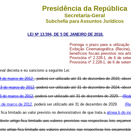
Presidência da República
Secretaria-Geral
Subchefia para Assuntos Jurídicos
LEI Nº 13.594, DE 5 DE JANEIRO DE 2018.
Prorroga o prazo para a utilizaçã
Exibição Cinematográfica (Recine
benefícios fiscais previstos nos art
Provisória nº 2.228-1, de 6 de set
Provisória nº 2.228-1, de 6 de sete
al decreta e eu sanciono a seguinte Lei:
 23 de março de 2012
, poderá ser utilizado até 31 de dezembro de 2019, obs
 23 de março de 2012
, poderá ser utilizado até 31 de dezembro de 2024, obs
 23 de março de 2012
, poderá ser utilizado até 31 de dezembro de 2029.
(Red
23 de março de 2012
, poderá ser utilizado até 31 de dezembro de 2029.
(Re
 fica limitado ao valor previsto no demonstrativo de que trata a
alínea b do in
este artigo fica limitado aos valores previstos nas respectivas leis orçame
ste artigo fica limitado aos valores previstos nas respectivas leis orçamentár