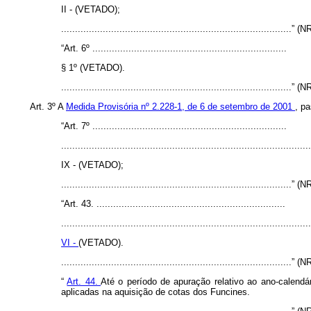
II - (VETADO);
...................................................................................” (N
“Art. 6º ......................................................................
§ 1º (VETADO).
...................................................................................” (N
Art. 3º A
Medida Provisória nº 2.228-1, de 6 de setembro de 2001
, p
“Art. 7º ......................................................................
..........................................................................................
IX - (VETADO);
...................................................................................” (N
“Art. 43. ....................................................................
..........................................................................................
VI -
(VETADO).
...................................................................................” (N
“
Art. 44.
Até o período de apuração relativo ao ano-calendár
aplicadas na aquisição de cotas dos Funcines.