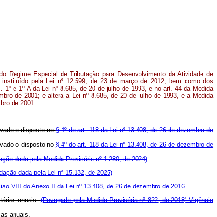
o do Regime Especial de Tributação para Desenvolvimento da Atividade de
), instituído pela Lei nº 12.599, de 23 de março de 2012, bem como dos
s. 1º e 1º-A da Lei nº 8.685, de 20 de julho de 1993, e no art. 44 da Medida
embro de 2001; e altera a Lei nº 8.685, de 20 de julho de 1993, e a Medida
mbro de 2001.
ervado o disposto no
§ 4º do art. 118 da Lei nº 13.408, de 26 de dezembro de
ervado o disposto no
§ 4º do art. 118 da Lei nº 13.408, de 26 de dezembro de
ação dada pela Medida Provisória nº 1.280, de 2024)
dação dada pela Lei nº 15.132, de 2025)
ciso VIII do Anexo II da Lei nº 13.408, de 26 de dezembro de 2016
.
ntárias anuais.
(Revogado pela Medida Provisória nº 822, de 2018)
Vigência
ias anuais.