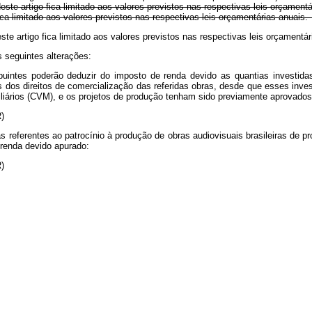
este artigo fica limitado aos valores previstos nas respectivas leis orçamen
ca limitado aos valores previstos nas respectivas leis orçamentárias anuai
ste artigo fica limitado aos valores previstos nas respectivas leis orçamen
s seguintes alterações:
ribuintes poderão deduzir do imposto de renda devido as quantias investid
s dos direitos de comercialização das referidas obras, desde que esses inve
iliários (CVM), e os projetos de produção tenham sido previamente aprovado
R)
as referentes ao patrocínio à produção de obras audiovisuais brasileiras de
renda devido apurado:
R)