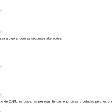
R)
R)
assa a vigorar com as seguintes alterações:
R)
R)
io de 2019, inclusive, as pessoas físicas e jurídicas tributadas pelo lucro