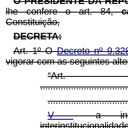
O PRESIDENTE DA REP
lhe confere o art. 84,
c
Constituição,
DECRETA:
Art. 1º O
Decreto nº 9.32
vigorar com as seguintes alt
“Ar
..................................
...............................
V
- a inte
interinstitucional