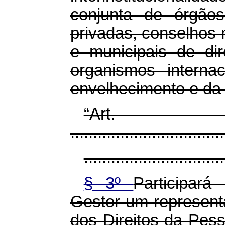
conjunta de órgãos
privadas, conselhos na
e municipais de di
organismos interna
envelhecimento e da
“Ar
..................................
...............................
§ 3º
Participar
Gestor um represent
dos Direitos da Pess