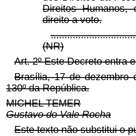
Direitos Humanos, 
direito a voto.
...............................
(NR)
Art. 2º Este Decreto entra 
Brasília, 17 de dezembro 
130º da República.
MICHEL TEMER
Gustavo do Vale Rocha
Este texto não substitui o