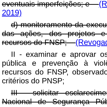
eventuais imperfeições; e
(R
2019)
d) monitoramento da execu
das ações, dos projetos e 
recursos do FNSP;
(Revogad
II - examinar e aprovar o
pública e prevenção à viol
recursos do FNSP, observados
critérios do PNSP;
III - solicitar esclareci
Nacional de Segurança Púb