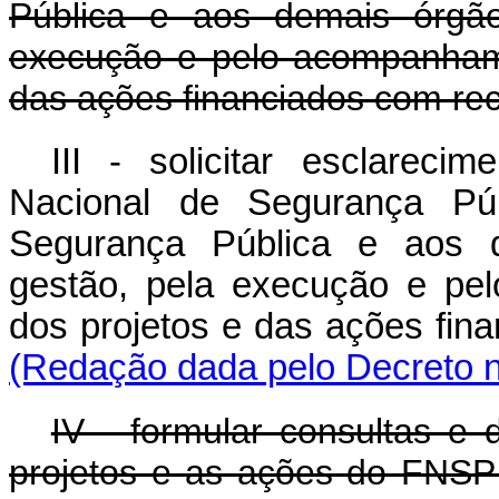
Pública e aos demais órgão
execução e pelo acompanhame
das ações financiados com re
III - solicitar esclareci
Nacional de Segurança Púb
Segurança Pública e aos d
gestão, pela execução e pe
dos projetos e das ações fi
(Redação dada pelo Decreto n
IV - formular consultas e 
projetos e as ações do FNSP