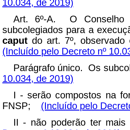
10.034, de 2019)
Art. 6º-A. O Conselho G
subcolegiados para a execuç
caput
do art. 7º, observado
(Incluído pelo Decreto nº 10.0
Parágrafo único. Os subc
10.034, de 2019)
I - serão compostos na f
FNSP;
(Incluído pelo Decret
II - não poderão ter ma