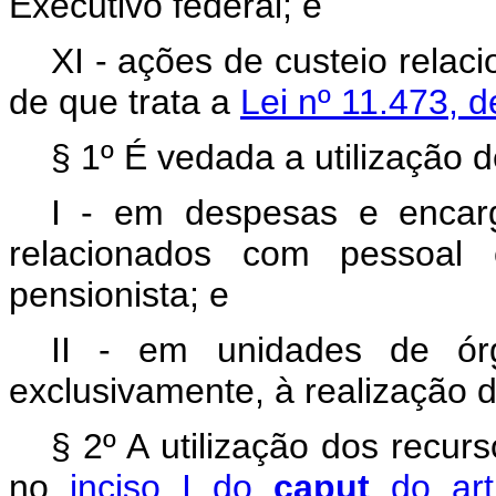
Executivo federal; e
XI - ações de custeio rela
de que trata a
Lei nº 11.473, 
§ 1º É vedada a utilização 
I - em despesas e encarg
relacionados com pessoal ci
pensionista; e
II - em unidades de órg
exclusivamente, à realização d
§ 2º A utilização dos recu
no
inciso I do
caput
do ar