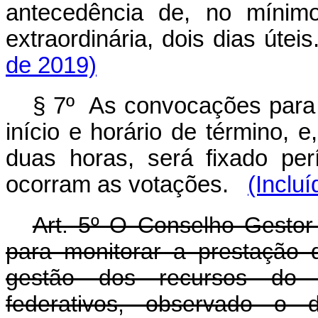
antecedência de, no mínimo
extraordinária, dois dias úte
de 2019)
§ 7º As convocações para r
início e horário de término, 
duas horas, será fixado pe
ocorram as votações.
(Inclu
Art. 5º O Conselho Gestor
para monitorar a prestação d
gestão dos recursos do 
federativos, observado o 