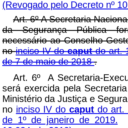
(Revogado pelo Decreto nº 10
Art. 6º A Secretaria Nacion
da Segurança Pública forn
necessário ao Conselho Gest
no
inciso IV do
caput
do art.
de 7 de maio de 2018
.
Art. 6º A Secretaria-Exe
será exercida pela Secretari
Ministério da Justiça e Segur
no
inciso IV do
caput
do art.
de 1º de janeiro de 2019.