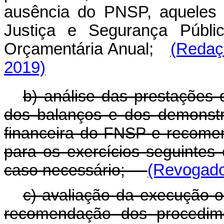
ausência do PNSP, aqueles e
Justiça e Segurança Públi
Orçamentária Anual;
(Redaç
2019)
b) análise das prestações 
dos balanços e dos demonstr
financeira do FNSP e recome
para os exercícios seguintes
caso necessário;
(Revogado
c) avaliação da execução o
recomendação dos procedime