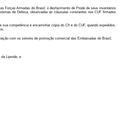
elas Forças Armadas do Brasil, o desfazimento de Prode de seus inventários
 Sistemas de Defesa, observadas as cláusulas constantes nos CUF firmados
 de sua competência e encaminhar cópia do CII e do CUF, quando expedidos,
sa;
rdenação com os setores de promoção comercial das Embaixadas do Brasil;
 da Liprode; e