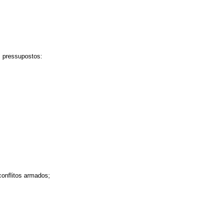
s pressupostos:
conflitos armados;