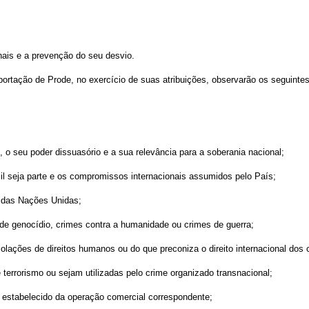
onais e a prevenção do seu desvio.
portação de Prode, no exercício de suas atribuições, observarão os seguinte
 o seu poder dissuasório e a sua relevância para a soberania nacional;
sil seja parte e os compromissos internacionais assumidos pelo País;
a das Nações Unidas;
 de genocídio, crimes contra a humanidade ou crimes de guerra;
violações de direitos humanos ou do que preconiza o direito internacional dos 
terrorismo ou sejam utilizadas pelo crime organizado transnacional;
 estabelecido da operação comercial correspondente;