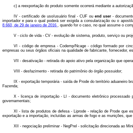
c) a reexportação do produto somente ocorrerá mediante a autorizaç
IV - certificado de uso/usuário final - CUF ou
end user
- documento
importador e para o qual poderá ser exigida a consularização ou o apo
8.660, de 29 de janeiro de 2016
, quando for o caso, no qual assume o comp
V - ciclo de vida - CV - evolução de sistema, produto, serviço ou p
VI - código de empresa - Codemp/Ncage - código formado por cinco
empresas ou seus órgãos oficiais na qualidade de fabricante, fornecedor, es
VII - desativação - retirada do apoio ativo pela organização que ope
VIII - desfazimento - retirada do patrimônio do órgão possuidor;
IX - exportação temporária - saída de Prode do território aduaneiro b
Fazenda;
X - licença de importação - LI - documento eletrônico processado p
governamentais;
XI - lista de produtos de defesa - Liprode - relação de Prode que e
exportação e a importação, incluídas as armas de fogo e as munições, que 
XII - negociação preliminar - NegPrel - solicitação direcionada ao 