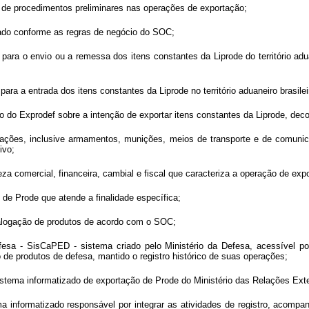
e de procedimentos preliminares nas operações de exportação;
cado conforme as regras de negócio do SOC;
ra o envio ou a remessa dos itens constantes da Liprode do território aduan
ra a entrada dos itens constantes da Liprode no território aduaneiro brasilei
o do Exprodef sobre a intenção de exportar itens constantes da Liprode, dec
mações, inclusive armamentos, munições, meios de transporte e de comunica
ivo;
reza comercial, financeira, cambial e fiscal que caracteriza a operação de 
o de Prode que atende a finalidade específica;
talogação de produtos de acordo com o SOC;
a - SisCaPED - sistema criado pelo Ministério da Defesa, acessível por m
e produtos de defesa, mantido o registro histórico de suas operações;
stema informatizado de exportação de Prode do Ministério das Relações Exte
 informatizado responsável por integrar as atividades de registro, acompa