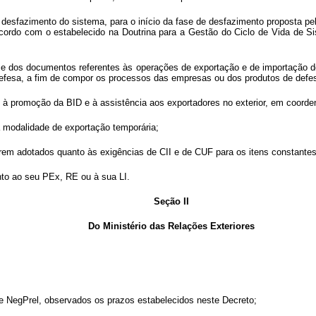
e desfazimento do sistema, para o início da fase de desfazimento proposta p
e acordo com o estabelecido na Doutrina para a Gestão do Ciclo de Vida de
dos e dos documentos referentes às operações de exportação e de importação
Defesa, a fim de compor os processos das empresas ou dos produtos de defe
stas à promoção da BID e à assistência aos exportadores no exterior, em coo
na modalidade de exportação temporária;
erem adotados quanto às exigências de CII e de CUF para os itens constantes
anto ao seu PEx, RE ou à sua LI.
Seção II
Do Ministério das Relações Exteriores
o de NegPrel, observados os prazos estabelecidos neste Decreto;