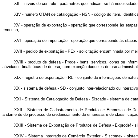
XIII - níveis de controle - parâmetros que indicam se há necessidad
XIV - número OTAN de catalogação - NSN - código do item, identifi
XV - operação de exportação - operação que corresponde às etapas pa
remessa;
XVI - operação de importação - operação que corresponde às etapas pa
XVII - pedido de exportação - PEx - solicitação encaminhada por mei
XVIII - produto de defesa - Prode - bens, serviços, obras ou infor
atividades finalísticas de defesa, com exceção daqueles de uso administrat
XIX - registro de exportação - RE - conjunto de informações de natu
XX - sistema de defesa - SD - conjunto inter-relacionado ou interativ
XXI - Sistema de Catalogação de Defesa - Siscade - sistema de ca
XXII - Sistema de Cadastramento de Produtos e Empresas de Defes
andamento do processo de credenciamento de empresas e de classificação d
XXIII - Sistema de Exportação de Produtos de Defesa - Exprodef - si
XXIV - Sistema Integrado de Comércio Exterior - Siscomex - sistema