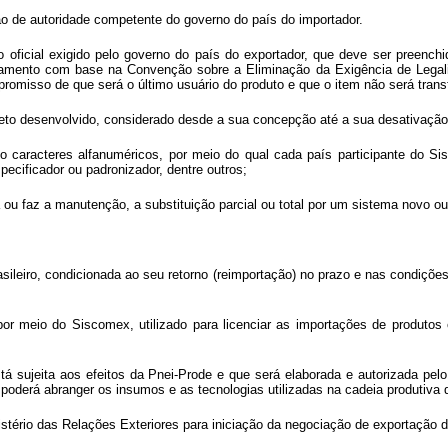
ão de autoridade competente do governo do país do importador.
 oficial exigido pelo governo do país do exportador, que deve ser preench
stilamento com base na Convenção sobre a Eliminação da Exigência de Leg
romisso de que será o último usuário do produto e que o item não será trans
rojeto desenvolvido, considerado desde a sua concepção até a sua desativação
 caracteres alfanuméricos, por meio do qual cada país participante do Sis
pecificador ou padronizador, dentre outros;
ra ou faz a manutenção, a substituição parcial ou total por um sistema novo
rasileiro, condicionada ao seu retorno (reimportação) no prazo e nas condiçõe
or meio do Siscomex, utilizado para licenciar as importações de produtos 
stá sujeita aos efeitos da Pnei-Prode e que será elaborada e autorizada pel
poderá abranger os insumos e as tecnologias utilizadas na cadeia produtiva 
Ministério das Relações Exteriores para iniciação da negociação de exportaçã