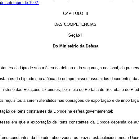
5 de setembro de 1992
.
CAPÍTULO III
DAS COMPETÊNCIAS
Seção I
Do Ministério da Defesa
nstantes da Liprode sob a ótica da defesa e da segurança nacional, da preser
constantes da Liprode sob a ótica de compromissos assumidos decorrentes da
inistério das Relações Exteriores, por meio de Portaria do Secretário de Pro
os requisitos a serem atendidos nas operações de exportação e de importaçã
tação de itens constantes da Liprode na esfera governamental;
ipóteses em que a exportação de itens constantes da Liprode dependa de a
 itens constantes da Liprode, observados os prazos estabelecidos neste Decr