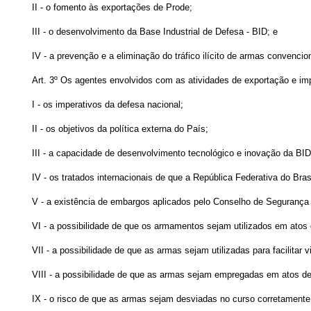
II - o fomento às exportações de Prode;
III - o desenvolvimento da Base Industrial de Defesa - BID; e
IV - a prevenção e a eliminação do tráfico ilícito de armas convenci
Art. 3º Os agentes envolvidos com as atividades de exportação e im
I - os imperativos da defesa nacional;
II - os objetivos da política externa do País;
III - a capacidade de desenvolvimento tecnológico e inovação da BID,
IV - os tratados internacionais de que a República Federativa do Bra
V - a existência de embargos aplicados pelo Conselho de Seguranç
VI - a possibilidade de que os armamentos sejam utilizados em atos
VII - a possibilidade de que as armas sejam utilizadas para facilitar 
VIII - a possibilidade de que as armas sejam empregadas em atos de 
IX - o risco de que as armas sejam desviadas no curso corretamente