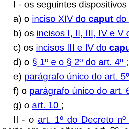
I - os seguintes dispositivo
a) o
inciso XIV do
caput
do 
b) os
incisos I, II, III, IV e 
c) os
incisos III e IV do
cap
d) o
§ 1º e o § 2º do art. 4º
;
e)
parágrafo único do art. 5
f) o
parágrafo único do art. 
g) o
art. 10
;
II - o
art. 1º do Decreto n