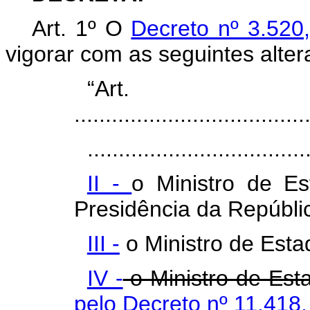
Art. 1º O
Decreto nº 3.520
vigorar com as seguintes alter
“Ar
.....................................
...................................
II -
o Ministro de E
Presidência da Repúbl
III -
o Ministro de Est
IV -
o Ministro de Es
pelo Decreto nº 11.418,