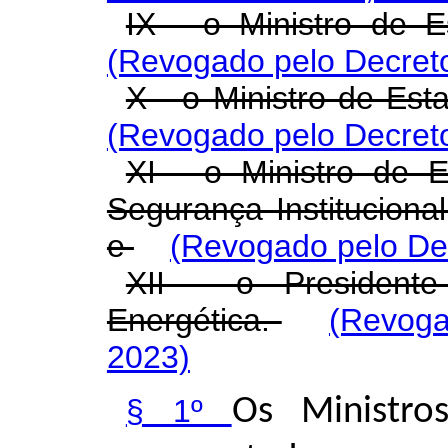
IX - o Ministro de 
(Revogado pelo Decreto
X - o Ministro de Est
(Revogado pelo Decreto
XI - o Ministro de 
Segurança Instituciona
e
(Revogado pelo Dec
XII - o President
Energética.
(Revoga
2023)
§ 1º
Os Ministro