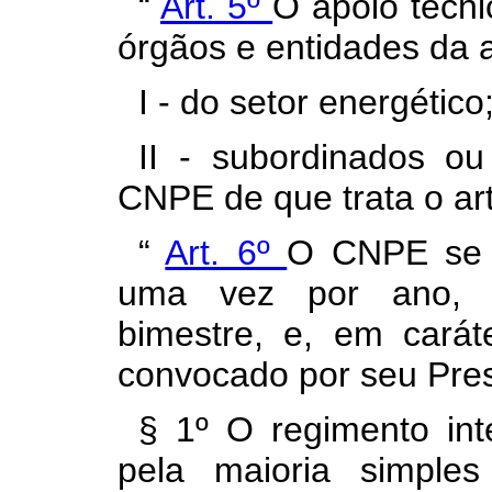
“
Art. 5º
O apoio técn
órgãos e entidades da a
I - do setor energético
II - subordinados o
CNPE de que trata o art
“
Art. 6º
O CNPE se r
uma vez por ano, pr
bimestre, e, em carát
convocado por seu Pres
§ 1º O regimento in
pela maioria simpl