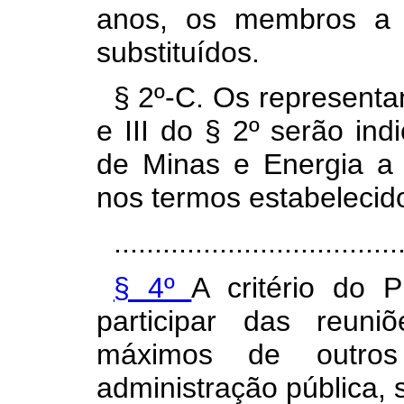
anos, os membros a 
substituídos.
§ 2º-C. Os representan
e III do § 2º serão ind
de Minas e Energia a pa
nos termos estabelecid
...................................
§ 4º
A critério do 
participar das reun
máximos de outro
administração pública, s