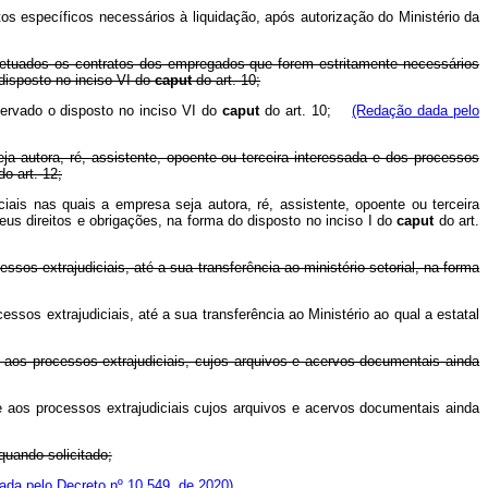
os específicos necessários à liquidação, após autorização do Ministério da
xcetuados os contratos dos empregados que forem estritamente necessários
disposto no inciso VI do
caput
do art. 10;
servado o disposto no inciso VI do
caput
do art. 10;
(Redação dada pelo
eja autora, ré, assistente, opoente ou terceira interessada e dos processos
do art. 12;
ciais nas quais a empresa seja autora, ré, assistente, opoente ou terceira
s direitos e obrigações, na forma do disposto no inciso I do
caput
do art.
sos extrajudiciais, até a sua transferência ao ministério setorial, na forma
ssos extrajudiciais, até a sua transferência ao Ministério ao qual a estatal
 aos processos extrajudiciais, cujos arquivos e acervos documentais ainda
e aos processos extrajudiciais cujos arquivos e acervos documentais ainda
quando solicitado;
da pelo Decreto nº 10.549, de 2020)