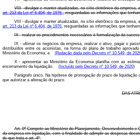
VIII - divulgar e manter atualizadas, no sítio eletrônico da empres
art. 213 da Lei nº 6.404, de 1976
, resguardadas as informações que tenham c
VIII - divulgar e manter atualizadas, no sítio eletrônico da empres
art. 213 da Lei nº 6.404, de 1976
, resguardadas as informações que tenham c
IX - realizar os procedimentos necessários à formalização da sucessã
IX - ultimar os negócios da empresa, realizar o ativo, pagar o pas
distribuídos entre os acionistas, na forma do plano de trabalho aprov
Ministério da Economia; e
(Redação dada pelo Decreto nº 10.549, de 202
X - apresentar ao Ministério da Economia planilha com as estim
encerramento da liquidação.
(Incluído pelo Decreto nº 10.549, de 2020)
Parágrafo único. Na hipótese de prorrogação do prazo de liquidação d
que autorizar a alteração do prazo.
DAS ATR
Art. 9º Compete ao Ministério do Planejamento, Desenvolvimento e G
da empresa em liquidação, com a finalidade de adimplir as despesas decorr
de que trata o art. 4º.