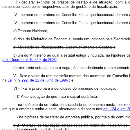
III - declarar extintos os prazos de gestão e de atuação, com a
responsabilidade pelos respectivos atos de gestão e de fiscalização;
IV - nomear os membros do Conselho Fiscal que funcionará durante a 
IV - nomear os membros do Conselho Fiscal que funcionará durante a 
a) Tesouro Nacional;
a) dois do Ministério da Economia, sendo um indicado pela Secretari
b) Ministério do Planejamento, Desenvolvimento e Gestão; e
b) um do Ministério ao qual a estatal esteja vinculada, na hipótese 
pelo Decreto nº 10.549, de 2020)
c) ministério setorial, caso a vaga não seja destinada a representant
V - fixar o valor da remuneração mensal dos membros do Conselho Fis
na
Lei nº 9.292, de 12 de julho de 1996
; e
VI - fixar o prazo para a conclusão do processo de liquidação.
§ 1º A convocação de que trata o
caput
será feita:
I - na hipótese de se tratar de sociedade de economia mista, por meio
em que a empresa tenha a sede, observado o disposto nos
art. 124 e art. 
II - na hipótese de se tratar de empresa pública, por meio de comun
§ 2º O prazo de liquidação estabelecido na forma do inciso VI do
observado o disposto no § 4º do art. 10.