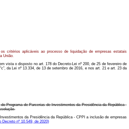
os critérios aplicáveis ao processo de liquidação de empresas estatais
la União.
o em vista o disposto no art. 178 do Decreto-Lei nº 200, de 25 de fevereiro de
 “c”, da Lei nº 13.334, de 13 de setembro de 2016, e nos art. 21 e art. 23 da
o do Programa de Parcerias de Investimentos da Presidência da República -
ssolução.
 Investimentos da Presidência da República - CPPI a inclusão de empresas
 Decreto nº 10.549, de 2020)