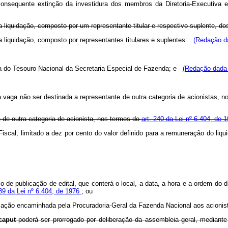
 consequente extinção da investidura dos membros da Diretoria-Executiva
liquidação, composto por um representante titular e respectivo suplente, do
liquidação, composto por representantes titulares e suplentes:
(Redação da
a do Tesouro Nacional da Secretaria Especial de Fazenda; e
(Redação dada 
da vaga não ser destinada a representante de outra categoria de acionistas, 
e de outra categoria de acionista, nos termos do
art. 240 da Lei nº 6.404, de 
cal, limitado a dez por cento do valor definido para a remuneração do liqui
 de publicação de edital, que conterá o local, a data, a hora e a ordem do di
289 da Lei nº 6.404, de 1976
; ou
icação encaminhada pela Procuradoria-Geral da Fazenda Nacional aos acionis
caput
poderá ser prorrogado por deliberação da assembleia geral, mediant