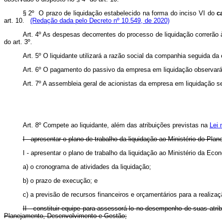
§ 2º O prazo de liquidação estabelecido na forma do inciso VI do
c
art. 10.
(Redação dada pelo Decreto nº 10.549, de 2020)
Art. 4º As despesas decorrentes do processo de liquidação correrão 
do art. 3º.
Art. 5º O liquidante utilizará a razão social da companhia seguida d
Art. 6º O pagamento do passivo da empresa em liquidação observar
Art. 7º A assembleia geral de acionistas da empresa em liquidação s
Art. 8º Compete ao liquidante, além das atribuições previstas na
Lei 
I - apresentar o plano de trabalho da liquidação ao Ministério do Pl
I - apresentar o plano de trabalho da liquidação ao Ministério da Ec
a) o cronograma de atividades da liquidação;
b) o prazo de execução; e
c) a previsão de recursos financeiros e orçamentários para a realizaç
II - constituir equipe para assessorá-lo no desempenho de suas atri
Planejamento, Desenvolvimento e Gestão;