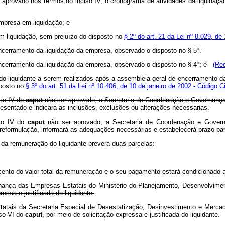
 aprovado nos termos do inciso IV, o cronograma de atividades da liquidação
empresa em liquidação; e
m liquidação, sem prejuízo do disposto no
§ 2º do art. 21 da Lei nº 8.029, de
ncerramento da liquidação da empresa, observado o disposto no § 5º.
ncerramento da liquidação da empresa, observado o disposto no § 4º; e
(Re
do liquidante a serem realizados após a assembleia geral de encerramento da
sposto no
§ 3º do art. 51 da Lei nº 10.406, de 10 de janeiro de 2002 - Código Ci
iso IV do
caput
não ser aprovado, a Secretaria de Coordenação e Governanç
resentado e indicará as inclusões, exclusões ou alterações necessárias.
iso IV do
caput
não ser aprovado, a Secretaria de Coordenação e Govern
reformulação, informará as adequações necessárias e estabelecerá prazo pa
 da remuneração do liquidante preverá duas parcelas:
r cento do valor total da remuneração e o seu pagamento estará condicionado 
nança das Empresas Estatais do Ministério do Planejamento, Desenvolvime
ressa e justificada do liquidante.
tais da Secretaria Especial de Desestatização, Desinvestimento e Mercado
iso VI do
caput
, por meio de solicitação expressa e justificada do liquidante.