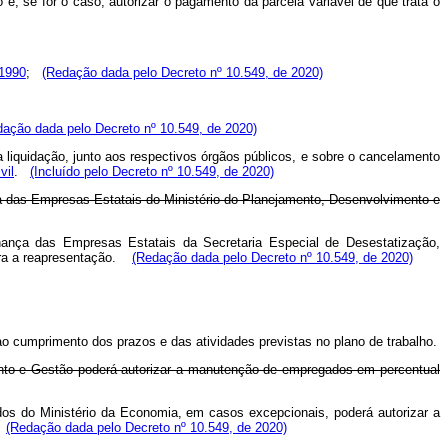
 e, se for o caso, autorizar o pagamento da parcela variável de que trata o
 1990
;
(Redação dada pelo Decreto nº 10.549, de 2020)
dação dada pelo Decreto nº 10.549, de 2020)
 liquidação, junto aos respectivos órgãos públicos, e sobre o cancelamento
vil
.
(Incluído pelo Decreto nº 10.549, de 2020)
a das Empresas Estatais do Ministério do Planejamento, Desenvolvimento e
ança das Empresas Estatais da Secretaria Especial de Desestatização,
ra a reapresentação.
(Redação dada pelo Decreto nº 10.549, de 2020)
ao cumprimento dos prazos e das atividades previstas no plano de trabalho.
nto e Gestão poderá autorizar a manutenção de empregados em percentual
s do Ministério da Economia, em casos excepcionais, poderá autorizar a
(Redação dada pelo Decreto nº 10.549, de 2020)