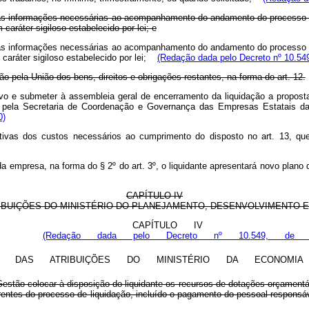
a, as informações necessárias ao acompanhamento do andamento do processo d
aráter sigiloso estabelecido por lei; e
a, as informações necessárias ao acompanhamento do andamento do processo d
aráter sigiloso estabelecido por lei;
(Redação dada pelo Decreto nº 10.549
o pela União dos bens, direitos e obrigações restantes, na forma do art. 12.
sivo e submeter à assembleia geral de encerramento da liquidação a propost
ado pela Secretaria de Coordenação e Governança das Empresas Estatais d
0)
ativas dos custos necessários ao cumprimento do disposto no art. 13, qu
a empresa, na forma do § 2º do art. 3º, o liquidante apresentará novo plano 
CAPÍTULO IV
IBUIÇÕES DO MINISTÉRIO DO PLANEJAMENTO, DESENVOLVIMENTO 
CAPÍTULO IV
(Redação dada pelo Decreto nº 10.549, de 2
DAS ATRIBUIÇÕES DO MINISTÉRIO DA ECONOM
estão colocar à disposição do liquidante os recursos de dotações orçamentá
entes do processo de liquidação, incluído o pagamento do pessoal responsáv