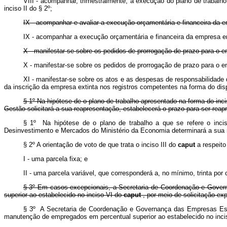
VIII - acompanhar, trimestralmente, a execução do plano de trabalho
inciso II do § 2º;
IX - acompanhar e avaliar a execução orçamentária e financeira da 
IX - acompanhar a execução orçamentária e financeira da empresa e
X - manifestar-se sobre os pedidos de prorrogação de prazo para o e
X - manifestar-se sobre os pedidos de prorrogação de prazo para o e
XI - manifestar-se sobre os atos e as despesas de responsabilidade 
da inscrição da empresa extinta nos registros competentes na forma do di
§ 1º Na hipótese de o plano de trabalho apresentado na forma do inc
Gestão solicitará a sua reapresentação, estabelecerá o prazo para ser reap
§ 1º Na hipótese de o plano de trabalho a que se refere o inc
Desinvestimento e Mercados do Ministério da Economia determinará a sua 
§ 2º A orientação de voto de que trata o inciso III do
caput
a respeito
I - uma parcela fixa; e
II - uma parcela variável, que corresponderá a, no mínimo, trinta po
§ 3º Em casos excepcionais, a Secretaria de Coordenação e Gover
superior ao estabelecido no inciso VI do
caput
, por meio de solicitação exp
§ 3º A Secretaria de Coordenação e Governança das Empresas Esta
manutenção de empregados em percentual superior ao estabelecido no inc