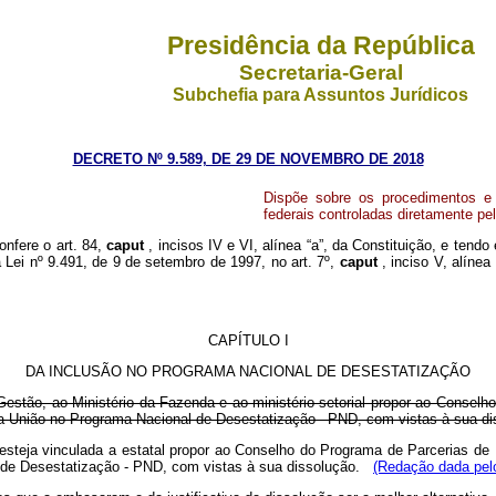
Presidência da República
Secretaria-Geral
Subchefia para Assuntos Jurídicos
DECRETO Nº 9.589, DE 29 DE NOVEMBRO DE 2018
Dispõe sobre os procedimentos e 
federais controladas diretamente pe
onfere o art. 84,
caput
, incisos IV e VI, alínea “a”, da Constituição, e tend
da Lei nº 9.491, de 9 de setembro de 1997, no art. 7º,
caput
, inciso V, alínea
CAPÍTULO I
DA INCLUSÃO NO PROGRAMA NACIONAL DE DESESTATIZAÇÃO
estão, ao Ministério da Fazenda e ao ministério setorial propor ao Conselh
la União no Programa Nacional de Desestatização –PND, com vistas à sua di
 esteja vinculada a estatal propor ao Conselho do Programa de Parcerias de
al de Desestatização - PND, com vistas à sua dissolução.
(Redação dada pelo