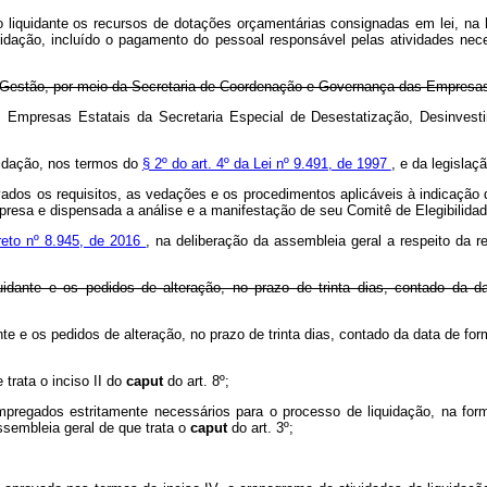
 liquidante os recursos de dotações orçamentárias consignadas em lei, na
idação, incluído o pagamento do pessoal responsável pelas atividades neces
Gestão, por meio da Secretaria de Coordenação e Governança das Empresas E
Empresas Estatais da Secretaria Especial de Desestatização, Desinvesti
uidação, nos termos do
§ 2º do art. 4º da Lei nº 9.491, de 1997
, e da legislaçã
rvados os requisitos, as vedações e os procedimentos aplicáveis à indicação 
presa e dispensada a análise e a manifestação de seu Comitê de Elegibilidad
reto nº 8.945, de 2016
, na deliberação da assembleia geral a respeito da
quidante e os pedidos de alteração, no prazo de trinta dias, contado da 
ante e os pedidos de alteração, no prazo de trinta dias, contado da data de 
 trata o inciso II do
caput
do art. 8º;
empregados estritamente necessários para o processo de liquidação, na for
sembleia geral de que trata o
caput
do art. 3º;