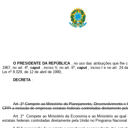
O PRESIDENTE DA REPÚBLICA
, no uso das atribuições que lhe c
1967, no art. 4º,
caput
, inciso V, no art. 6º,
caput
, inciso I e no art. 24 
Lei nº 8.029, de 12 de abril de 1990,
DECRETA
:
Art. 1º Compete ao Ministério do Planejamento, Desenvolvimento e G
CPPI a inclusão de empresas estatais federais controladas diretamente pe
Art. 1º Compete ao Ministério da Economia e ao Ministério ao qual
estatais federais controladas diretamente pela União no Programa Nacion