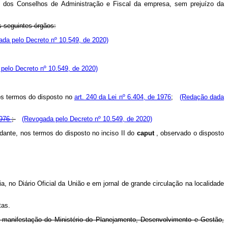
 e dos Conselhos de Administração e Fiscal da empresa, sem prejuízo da
s seguintes órgãos:
da pelo Decreto nº 10.549, de 2020)
pelo Decreto nº 10.549, de 2020)
nos termos do disposto no
art. 240 da Lei nº 6.404, de 1976
;
(Redação dada
1976
;
(Revogada pelo Decreto nº 10.549, de 2020)
dante, nos termos do disposto no inciso II do
caput
, observado o disposto
a, no Diário Oficial da União e em jornal de grande circulação na localidade
tas.
e manifestação do Ministério do Planejamento, Desenvolvimento e Gestão,