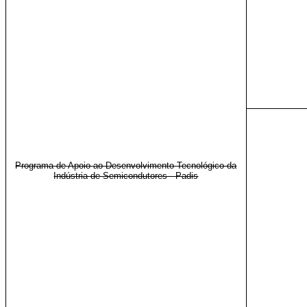
Programa de Apoio ao Desenvolvimento Tecnológico da
Indústria de Semicondutores - Padis