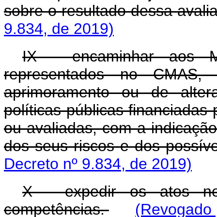
sobre o resultado dessa avali
9.834, de 2019)
IX - encaminhar aos M
representados no CMAS, 
aprimoramento ou de alter
políticas públicas financiadas
ou avaliadas, com a indicação 
dos seus riscos e dos possív
Decreto nº 9.834, de 2019)
X - expedir os atos ne
competências.
(Revogado p