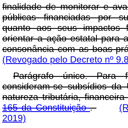
finalidade de monitorar e aval
públicas financiadas por s
quanto aos seus impactos f
orientar a ação estatal para
consonância com as boas pr
(Revogado pelo Decreto nº 9.
Parágrafo único. Para f
consideram-se subsídios da 
natureza tributária, financeira
165 da Constituição
.
(
2019)