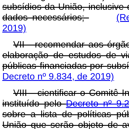
subsídios da União, inclusive
dados necessários;
(R
2019)
VII - recomendar aos órgão
elaboração de estudos de via
públicas financiadas por subs
Decreto nº 9.834, de 2019)
VIII - cientificar o Comitê 
instituído pelo
Decreto nº 9
sobre a lista de políticas pú
União que serão objeto de a