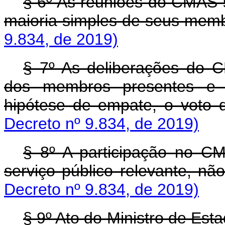
§ 6º As reuniões do CMAS 
maioria simples de seus mem
9.834, de 2019)
§ 7º As deliberações do 
dos membros presentes e 
hipótese de empate, o voto 
Decreto nº 9.834, de 2019)
§ 8º A participação no C
serviço público relevante, n
Decreto nº 9.834, de 2019)
§ 9º Ato do Ministro de Est