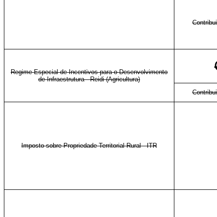
Contribu
Regime Especial de Incentivos para o Desenvolvimento
de Infraestrutura - Reidi (Agricultura)
Contribu
Imposto sobre Propriedade Territorial Rural - ITR