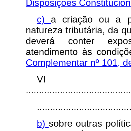
Disposições Constitucion
c)
a criação ou a p
natureza tributária, da q
deverá conter expos
atendimento às condiçõ
Complementar nº 101, d
V
........................................
...................................
b)
sobre outras políti