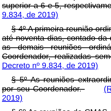
superior a 6 e 5, respectivam
9.834, de 2019)
§ 4º A primeira reunião or
até noventa dias, contado da 
as demais reuniões ordin
Coordenador, realizadas sem
Decreto nº 9.834, de 2019)
§ 5º As reuniões extraor
por seu Coordenador.
(
2019)