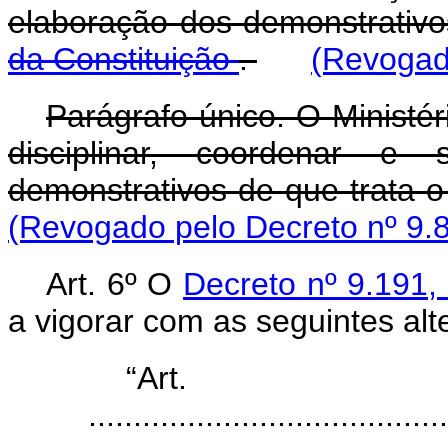
elaboração dos demonstrativo
da Constituição
.
(Revogad
Parágrafo único. O Ministé
disciplinar, coordenar e 
demonstrativos de que trata 
(Revogado pelo Decreto nº 9.
Art. 6º O
Decreto nº 9.191
a vigorar com as seguintes alt
“Ar
........................................