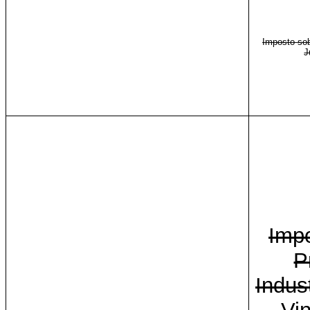
Imposto so
J
Imp
P
Indust