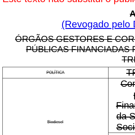
A
(Revogado pelo 
ÓRGÃOS GESTORES E CORR
PÚBLICAS FINANCIADAS 
TR
T
POLÍTICA
Con
Fina
da 
Biodiesel
Soci