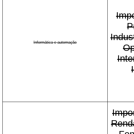
Imp
P
Indust
Informática e automação
Op
Inte
Impo
Renda