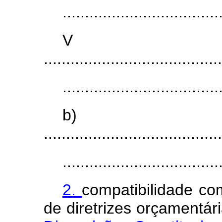
...................................
V
........................................
...................................
b)
........................................
...................................
2.
compatibilidade com
de diretrizes orçamentá