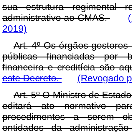
sua estrutura regimental r
administrativo ao CMAS.
2019)
Art. 4º Os órgãos gestores 
públicas financiadas por b
financeira e creditícia são a
este Decreto.
(Revogado pe
Art. 5º O Ministro de Estad
editará ato normativo pa
procedimentos a serem ob
entidades da administração