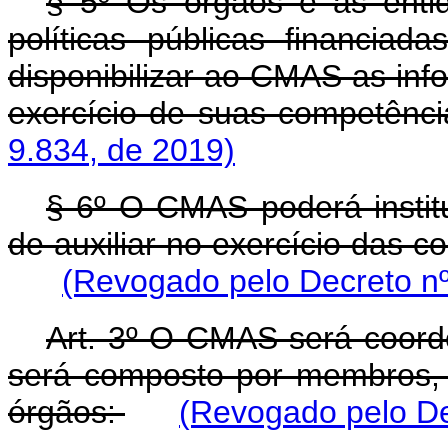
§ 5º Os órgãos e as enti
políticas públicas financia
disponibilizar ao CMAS as inf
exercício de suas competênc
9.834, de 2019)
§ 6º O CMAS poderá institu
de auxiliar no exercício das c
(Revogado pelo Decreto nº
Art. 3º O CMAS será coord
será composto por membros, t
órgãos:
(Revogado pelo De