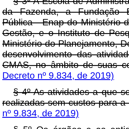
§ 3º A Escola de Administr
da Fazenda, a Fundação Es
Pública - Enap do Ministério
Gestão, e o Instituto de Pes
Ministério do Planejamento, 
desenvolvimento das ativida
CMAS, no âmbito de suas c
Decreto nº 9.834, de 2019)
§ 4º As atividades a que s
realizadas sem custos para a
nº 9.834, de 2019)