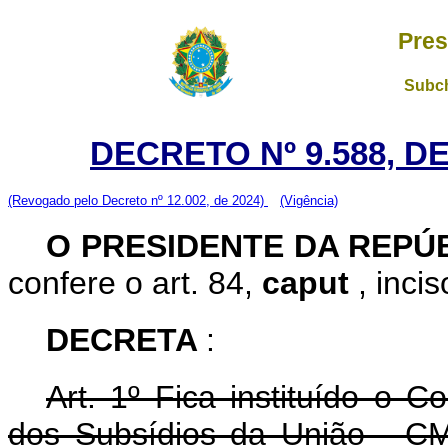
Pres
Subch
DECRETO Nº 9.588, D
(Revogado pelo Decreto nº 12.002, de 2024)
(Vigência)
O PRESIDENTE DA REPÚ
confere o art. 84,
caput
, inci
DECRETA
:
Art. 1º Fica instituído o 
dos Subsídios da União - CM