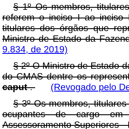
§ 1º Os membros, titulare
referem o inciso I ao incis
titulares dos órgãos que r
Ministro de Estado da Fazen
9.834, de 2019)
§ 2º O Ministro de Estado 
do CMAS dentre os representa
caput
.
(Revogado pelo De
§ 3º Os membros, titulares
ocupantes de cargo em 
Assessoramento Superiores - D