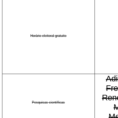
Horário eleitoral gratuito
Adi
Fre
Ren
Pesquisas científicas
M
Me