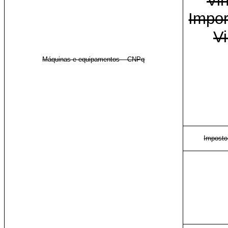
Vi
Impor
V
Máquinas e equipamentos – CNPq
Imposto 