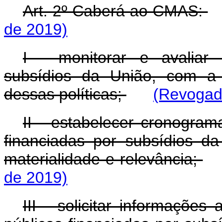
Art. 2º Caberá ao CMAS:
de 2019)
I - monitorar e avaliar p
subsídios da União, com a 
dessas políticas;
(Revogado
II - estabelecer cronogram
financiadas por subsídios da
materialidade e relevância;
de 2019)
III - solicitar informações