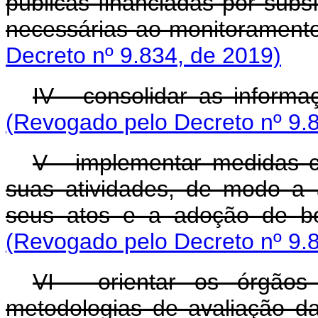
públicas financiadas por subs
necessárias ao monitoramento
Decreto nº 9.834, de 2019)
IV - consolidar as informa
(Revogado pelo Decreto nº 9.
V - implementar medidas co
suas atividades, de modo a 
seus atos e a adoção de b
(Revogado pelo Decreto nº 9.
VI - orientar os órgãos
metodologias de avaliação das