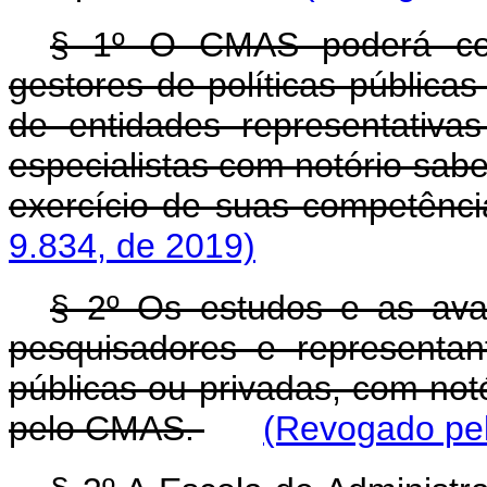
§ 1º O CMAS poderá conv
gestores de políticas públicas
de entidades representativ
especialistas com notório sabe
exercício de suas competênc
9.834, de 2019)
§ 2º Os estudos e as aval
pesquisadores e representan
públicas ou privadas, com not
pelo CMAS.
(Revogado pel