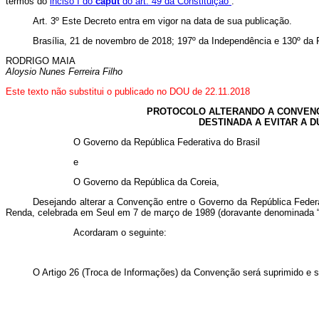
termos do
inciso I do
caput
do art. 49 da Constituição
.
Art. 3º Este Decreto entra em vigor na data de sua publicação.
Brasília, 21 de novembro de 2018; 197º da Independência e 130º da 
RODRIGO MAIA
Aloysio Nunes Ferreira Filho
Este texto não substitui o publicado no DOU de 22.11.2018
PROTOCOLO ALTERANDO A CONVENÇÃ
DESTINADA A EVITAR A 
O Governo da República Federativa do Brasil
e
O Governo da República da Coreia,
Desejando alterar a Convenção entre o Governo da República Federa
Renda, celebrada em Seul em 7 de março de 1989 (doravante denominada 
Acordaram o seguinte:
O Artigo 26 (Troca de Informações) da Convenção será suprimido e su