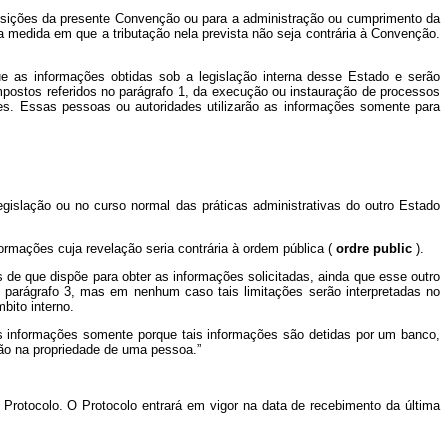
posições da presente Convenção ou para a administração ou cumprimento da
na medida em que a tributação nela prevista não seja contrária à Convenção.
e as informações obtidas sob a legislação interna desse Estado e serão
mpostos referidos no parágrafo 1, da execução ou instauração de processos
tes. Essas pessoas ou autoridades utilizarão as informações somente para
gislação ou no curso normal das práticas administrativas do outro Estado
formações cuja revelação seria contrária à ordem pública (
ordre public
).
s de que dispõe para obter as informações solicitadas, ainda que esse outro
do parágrafo 3, mas em nenhum caso tais limitações serão interpretadas no
bito interno.
as informações somente porque tais informações são detidas por um banco,
ação na propriedade de uma pessoa.”
 Protocolo. O Protocolo entrará em vigor na data de recebimento da última