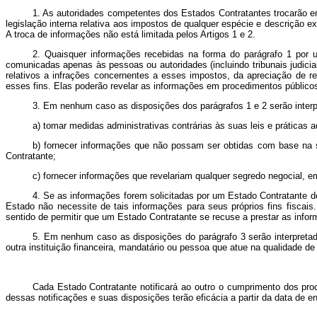
1. As autoridades competentes dos Estados Contratantes trocarão e
legislação interna relativa aos impostos de qualquer espécie e descrição e
A troca de informações não está limitada pelos Artigos 1 e 2.
2. Quaisquer informações recebidas na forma do parágrafo 1 por 
comunicadas apenas às pessoas ou autoridades (incluindo tribunais judici
relativos a infrações concernentes a esses impostos, da apreciação de r
esses fins. Elas poderão revelar as informações em procedimentos públicos
3. Em nenhum caso as disposições dos parágrafos 1 e 2 serão interp
a) tomar medidas administrativas contrárias às suas leis e práticas 
b) fornecer informações que não possam ser obtidas com base na su
Contratante;
c) fornecer informações que revelariam qualquer segredo negocial, emp
4. Se as informações forem solicitadas por um Estado Contratante de
Estado não necessite de tais informações para seus próprios fins fiscais
sentido de permitir que um Estado Contratante se recuse a prestar as inf
5. Em nenhum caso as disposições do parágrafo 3 serão interpretad
outra instituição financeira, mandatário ou pessoa que atue na qualidade de
Cada Estado Contratante notificará ao outro o cumprimento dos proc
dessas notificações e suas disposições terão eficácia a partir da data de e