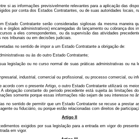
ntre si as informações previsivelmente relevantes para a aplicação das dis
xigidos por conta dos Estados Contratantes, ou de suas autoridades locais, 
um Estado Contratante serão consideradas sigilosas da mesma maneira qu
ais e órgãos administrativos) encarregadas do lançamento ou cobrança dos i
ecursos a eles correspondentes, ou da supervisão das atividades preceden
 nos tribunais ou em decisões judiciais.
retadas no sentido de impor a um Estado Contratante a obrigação de:
administrativas ou às do outro Estado Contratante;
a legislação ou no curso normal de suas práticas administrativas ou na le
resarial, industrial, comercial ou profissional, ou processo comercial, ou in
 acordo com o presente Artigo, o outro Estado Contratante utilizará os meio
. A obrigação constante do período precedente está sujeita às limitações 
ormações somente porque essas informações não sejam de seu interesse no âm
as no sentido de permitir que um Estado Contratante se recuse a prestar 
 agente ou fiduciário, ou porque estão relacionadas com direitos de particip
Artigo II
edimentos exigidos por sua legislação para a entrada em vigor do presente
ntrada em vigor.