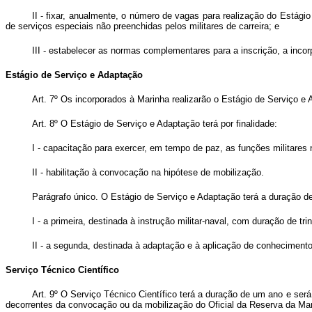
II - fixar, anualmente, o número de vagas para realização do Estági
de serviços especiais não preenchidas pelos militares de carreira; e
III - estabelecer as normas complementares para a inscrição, a incor
Estágio de Serviço e Adaptação
Art. 7º Os incorporados à Marinha realizarão o Estágio de Serviço e 
Art. 8º O Estágio de Serviço e Adaptação terá por finalidade:
I - capacitação para exercer, em tempo de paz, as funções militares 
II - habilitação à convocação na hipótese de mobilização.
Parágrafo único. O Estágio de Serviço e Adaptação terá a duração d
I - a primeira, destinada à instrução militar-naval, com duração de t
II - a segunda, destinada à adaptação e à aplicação de conhecimentos 
Serviço Técnico Científico
Art. 9º O Serviço Técnico Científico terá a duração de um ano e ser
decorrentes da convocação ou da mobilização do Oficial da Reserva da Mari