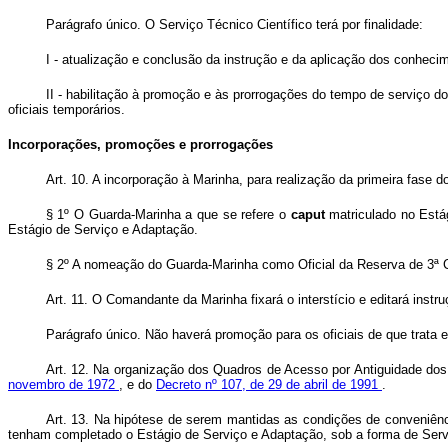
Parágrafo único. O Serviço Técnico Científico terá por finalidade:
I - atualização e conclusão da instrução e da aplicação dos conhecim
II - habilitação à promoção e às prorrogações do tempo de serviço d
oficiais temporários.
Incorporações, promoções e prorrogações
Art. 10. A incorporação à Marinha, para realização da primeira fase
§ 1º O Guarda-Marinha a que se refere o
caput
matriculado no Está
Estágio de Serviço e Adaptação.
§ 2º A nomeação do Guarda-Marinha como Oficial da Reserva de 3ª Cl
Art. 11. O Comandante da Marinha fixará o interstício e editará inst
Parágrafo único. Não haverá promoção para os oficiais de que trata e
Art. 12. Na organização dos Quadros de Acesso por Antiguidade dos
novembro de 1972
, e do
Decreto nº 107, de 29 de abril de 1991
.
Art. 13. Na hipótese de serem mantidas as condições de conveniênc
tenham completado o Estágio de Serviço e Adaptação, sob a forma de Servi