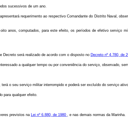
íodos sucessivos de um ano.
do apresentará requerimento ao respectivo Comandante do Distrito Naval, o
to anos, computados, para este efeito, os períodos de efetivo serviço mili
este Decreto será realizado de acordo com o disposto no
Decreto nº 4.780, de 
nteressado a qualquer tempo ou por conveniência do serviço, observado, sem
r, terá o seu serviço militar interrompido e poderá ser excluído do serviço at
 para qualquer efeito.
everes previstos na
Lei nº 6.880, de 1980
, e nas demais normas da Marinha.