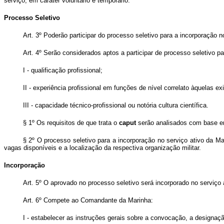
serviço, em caráter voluntário e temporário.
Processo Seletivo
Art. 3º Poderão participar do processo seletivo para a incorporação 
Art. 4º Serão considerados aptos a participar de processo seletivo p
I - qualificação profissional;
II - experiência profissional em funções de nível correlato àquelas ex
III - capacidade técnico-profissional ou notória cultura científica.
§ 1º Os requisitos de que trata o
caput
serão analisados com base em
§ 2º O processo seletivo para a incorporação no serviço ativo da M
vagas disponíveis e a localização da respectiva organização militar.
Incorporação
Art. 5º O aprovado no processo seletivo será incorporado no serviç
Art. 6º Compete ao Comandante da Marinha:
I - estabelecer as instruções gerais sobre a convocação, a designaçã