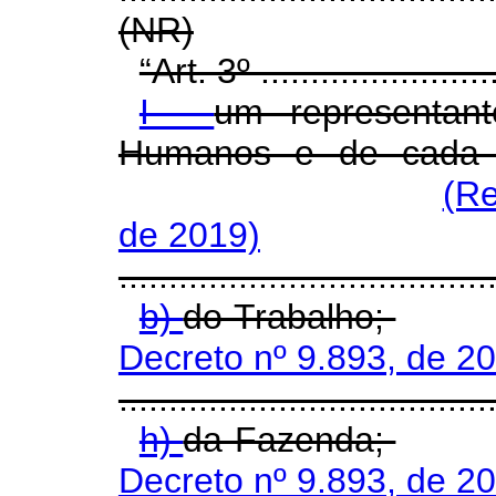
(NR)
“Art. 3º .........................
I -
um representant
Humanos e de cada Mi
(Re
de 2019)
.....................................
b)
do Trabalho;
Decreto nº 9.893, de 2
.....................................
h)
da Fazenda;
Decreto nº 9.893, de 2