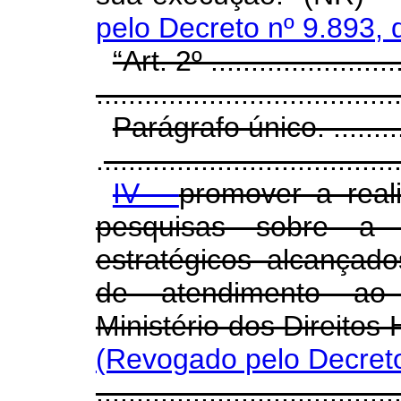
pelo Decreto nº 9.893, 
“Art. 2º .........................
.....................................
Parágrafo único. ..............
.
....................................
IV -
promover a real
pesquisas sobre a 
estratégicos alcançad
de atendimento ao 
Ministério dos Direito
(Revogado pelo Decreto
.....................................