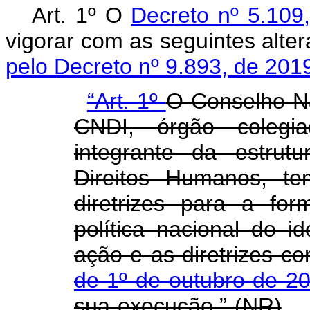
Art. 1º O
Decreto nº 5.109
vigorar com as segu
pelo Decreto nº 9.893, de 201
“Art. 1º
O Conselho Na
CNDI, órgão colegia
integrante da estrut
Direitos Humanos, te
diretrizes para a fo
política nacional do i
ação e as diretrizes c
de 1º de outubro de 2
sua execução.” (NR)