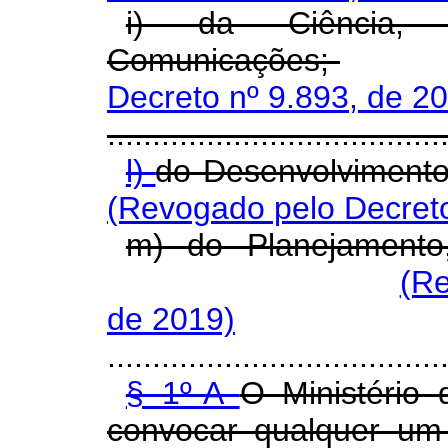
i) da Ciência, 
Comunicações;
Decreto nº 9.893, de 2
.....................................
l)
do Desenvolvimento
(Revogado pelo Decreto
m) do Planejamento
(Re
de 2019)
.....................................
§ 1º-A
O Ministério
convocar qualquer um 