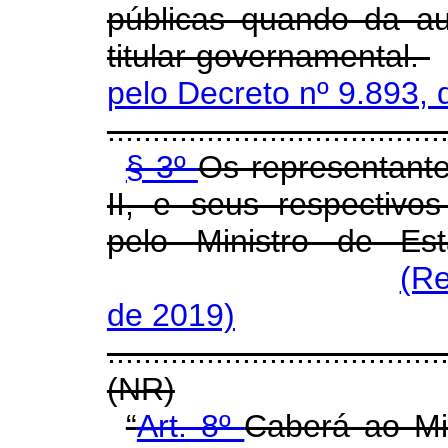
públicas quando da a
titular governamental.
pelo Decreto nº 9.893, 
.....................................
§ 3º
Os representante
II, e seus respectivo
pelo Ministro de Es
(Re
de 2019)
.....................................
(NR)
“
Art. 8º
Caberá ao Mi