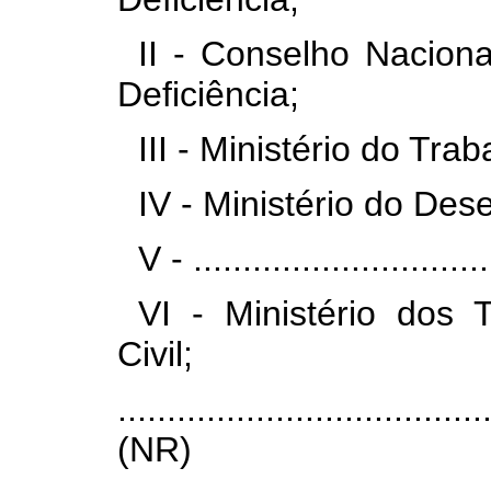
II - Conselho Nacion
Deficiência;
III - Ministério do Trab
IV - Ministério do Des
V - ...............................
VI - Ministério dos 
Civil;
.....................................
(NR)