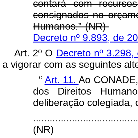
contará com recursos
consignados no orçamen
Humanos.” (NR)
Decreto nº 9.893, de 2
Art. 2º O
Decreto nº 3.298
a vigorar com as seguintes alt
“
Art. 11.
Ao CONADE, c
dos Direitos Human
deliberação colegiada,
.....................................
(NR)