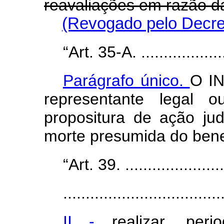
reavaliações em razão da
(Revogado pelo Decret
“Art. 35-A. .....................
Parágrafo único.
O IN
representante legal 
propositura de ação jud
morte presumida do benef
“Art. 39. ........................
...................................
II -
realizar, per