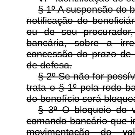
§ 1º A suspensão do b
notificação do beneficiá
ou de seu procurador,
bancária, sobre a irre
concessão do prazo de 
de defesa.
§ 2º Se não for possív
trata o § 1º pela rede ba
do benefício será bloque
§ 3º O bloqueio do v
comando bancário que im
movimentação do valo