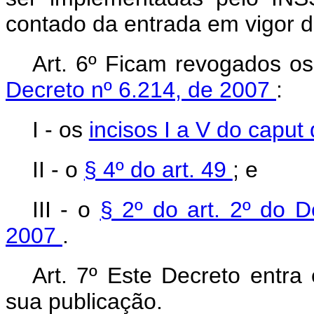
contado da entrada em vigor d
Art. 6º Ficam revogados os
Decreto nº 6.214, de 2007
:
I - os
incisos I a V do caput
II - o
§ 4º do art. 49
; e
III - o
§ 2º do art. 2º do 
2007
.
Art. 7º Este Decreto entra
sua publicação.