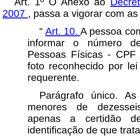
Art. 1º O Anexo ao
Decre
2007
, passa a vigorar com as
“
Art. 10.
A pessoa com
informar o número de
Pessoas Físicas - CPF
foto reconhecido por le
requerente.
Parágrafo único. As
menores de dezessei
apenas a certidão d
identificação de que trat