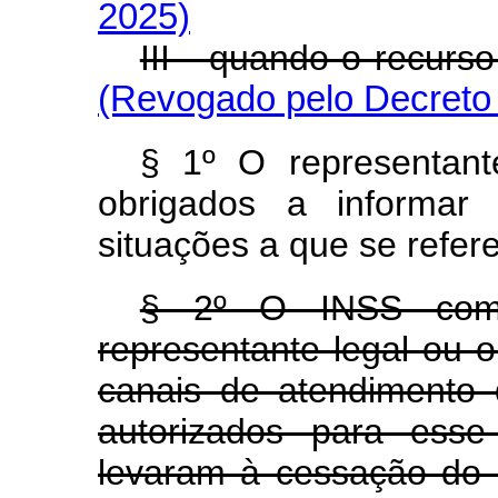
2025)
III - quando o recur
(Revogado pelo Decreto 
§ 1º O representant
obrigados a informar
situações a que se refere
§ 2º O INSS comun
representante legal ou 
canais de atendimento
autorizados para esse
levaram à cessação do b