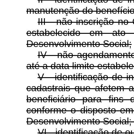
manutenção do benefício
III - não inscrição n
estabelecido em ato
Desenvolvimento Social;
IV - não agendamento 
até a data limite estabe
V - identificação de i
cadastrais que afetem a
beneficiário para fins
conforme o disposto em
Desenvolvimento Social;
VI - identificação de o