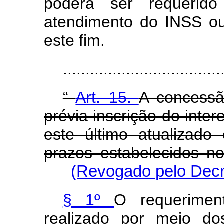
poderá ser requerid
atendimento do INSS ou
este fim.
..................................
“
Art. 15.
A concessã
prévia inscrição do int
este último atualizad
prazos estabelecidos 
(Revogado pelo Decr
§ 1º
O requerimen
realizado por meio do