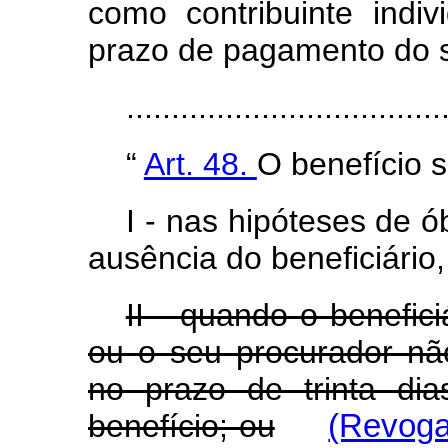
como contribuinte indi
prazo de pagamento do 
..................................
“
Art. 48.
O benefício 
I - nas hipóteses de 
ausência do beneficiário,
II - quando o benefici
ou o seu procurador nã
no prazo de trinta di
benefício; ou
(Revoga