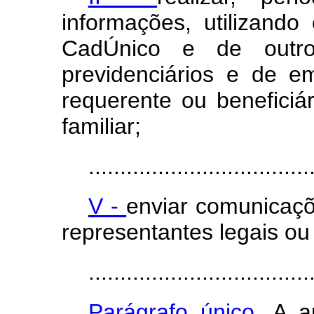
informações, utilizando
CadÚnico e de outros
previdenciários e de 
requerente ou beneficiá
familiar;
...................................
V -
enviar comunicaçõ
representantes legais ou
...................................
Parágrafo único.
A a