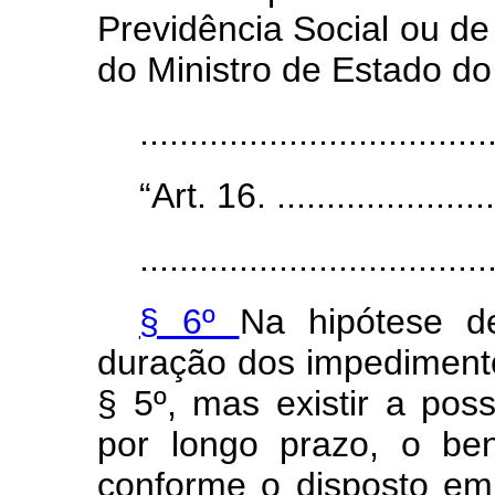
Previdência Social ou de
do Ministro de Estado do
..................................
“Art. 16. ........................
...................................
§ 6º
Na hipótese d
duração dos impedimentos
§ 5º, mas existir a pos
por longo prazo, o ben
conforme o disposto em