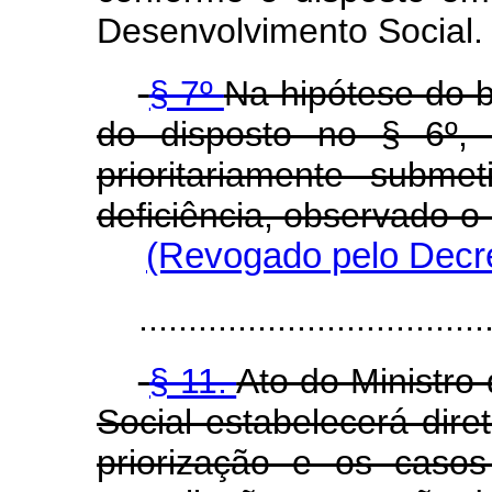
Desenvolvimento Social.
§ 7º
Na hipótese do 
do disposto no § 6º, 
prioritariamente subm
deficiência, observado o
(Revogado pelo Decre
...................................
§ 11.
Ato do Ministro
Social estabelecerá dire
priorização e os caso