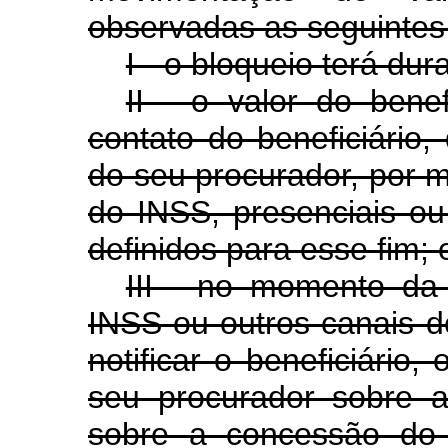
observadas as seguintes
I - o bloqueio terá d
II - o valor do bene
contato do beneficiário,
do seu procurador, por 
do INSS, presenciais ou
definidos para esse fim; 
III - no momento da 
INSS ou outros canais d
notificar o beneficiário,
seu procurador sobre a
sobre a concessão do 