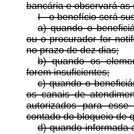
bancária e observará as 
I - o benefício será s
a) quando o beneficiá
ou o procurador for noti
no prazo de dez dias;
b) quando os eleme
forem insuficientes;
c) quando o beneficiá
os canais de atendime
autorizados para esse 
contado do bloqueio de q
d) quando informada a