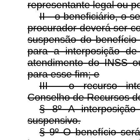
representante legal ou pe
II - o beneficiário, o 
procurador deverá ser c
suspensão do benefício 
para a interposição de
atendimento do INSS ou
para esse fim; e
III - o recurso int
Conselho de Recursos d
§ 8º A interposição
suspensivo.
§ 9º O benefício será