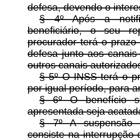
defesa, devendo o intere
§ 4º Após a notif
beneficiário, o seu r
procurador terá o prazo
defesa junto aos canai
outros canais autorizado
§ 5º O INSS terá o pr
por igual período, para a
§ 6º O benefício s
apresentada seja acatad
§ 7º A suspensão 
consiste na interrupção