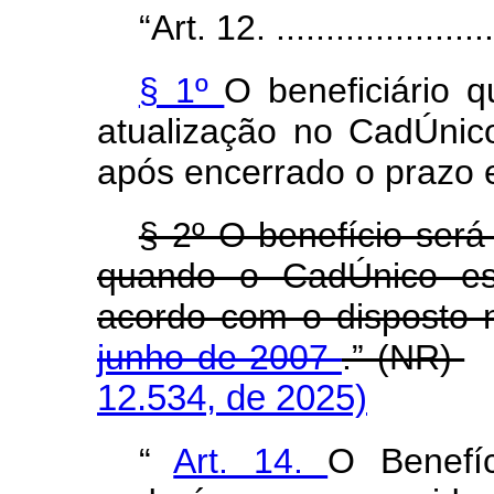
“Art. 12. ........................
§ 1º
O beneficiário q
atualização no CadÚnic
após encerrado o prazo e
§ 2º O benefício ser
quando o CadÚnico est
acordo com o disposto
junho de 2007
.” (NR)
12.534, de 2025)
“
Art. 14.
O Benefí