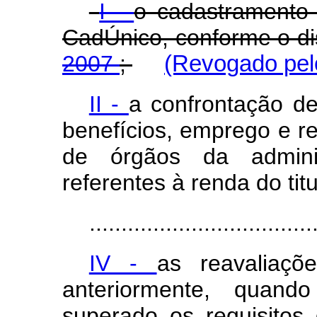
I -
o cadastramento 
CadÚnico, conforme o d
2007
;
(Revogado pelo
II -
a confrontação d
benefícios, emprego e r
de órgãos da administ
referentes à renda do titu
...................................
IV -
as reavaliaçõ
anteriormente, quand
superado os requisitos