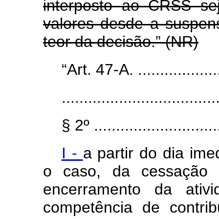
interposto ao CRSS se
valores desde a suspens
teor da decisão.” (NR)
“Art. 47-A. .....................
...................................
§ 2º .............................
I -
a partir do dia im
o caso, da cessação d
encerramento da ativi
competência de contribu