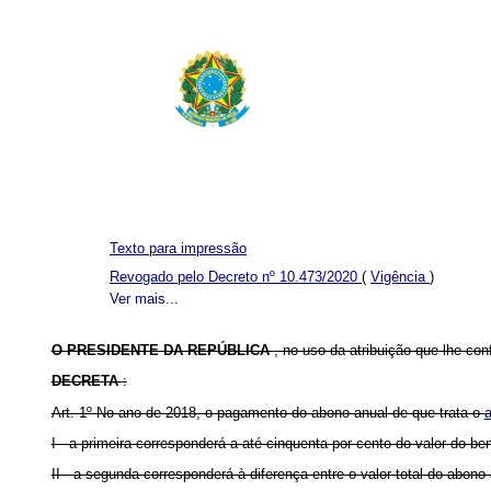
Texto para impressão
Revogado pelo Decreto nº 10.473/2020
(
Vigência
)
Ver mais...
O PRESIDENTE DA REPÚBLICA
, no uso da atribuição que lhe con
DECRETA
:
Art. 1º No ano de 2018, o pagamento do abono anual de que trata o
a
I - a primeira corresponderá a até cinquenta por cento do valor do 
II - a segunda corresponderá à diferença entre o valor total do abo