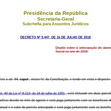
Presidência da República
Secretaria-Geral
Subchefia para Assuntos Jurídicos
DECRETO Nº 9.447, DE 16 DE JULHO DE 2018
Dispõe sobre a antecipação do abon
Social no ano de 2018.
fere o art. 84,
caput
, inciso IV, da Constituição, e tendo em vista o disposto 
rt. 40 da Lei nº 8.213, de 24 de julho de 1991
, será efetuado em duas parcel
benefício devido no mês de agosto e será paga juntamente com os benefícios 
no anual e o valor da parcela antecipada e será paga juntamente com os bene