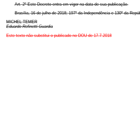
Art. 2º Este Decreto entra em vigor na data de sua publicação.
Brasília, 16 de julho de 2018; 197º da Independência e 130º da Repúb
MICHEL TEMER
Eduardo Refinetti Guardia
Este texto não substitui o publicado no DOU de 17.7.2018