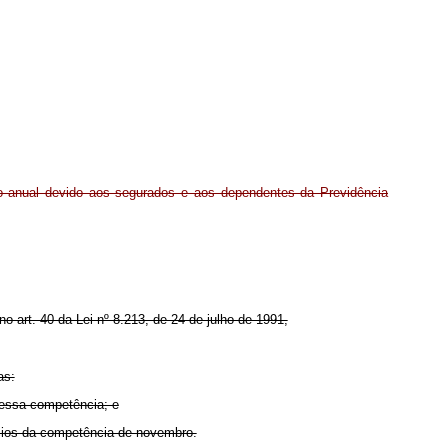
o anual devido aos segurados e aos dependentes da Previdência
no art. 40 da Lei nº 8.213, de 24 de julho de 1991,
as:
dessa competência; e
fícios da competência de novembro.