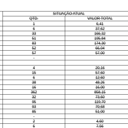
SITUAÇÃO ATUAL
QTD.
VALOR TOTAL
1
6,41
6
37,62
33
166,32
51
195,84
83
174,30
52
66,04
57
57,00
-
4
20,16
15
57,60
6
12,60
38
48,26
16
16,00
362
858,15
32
73,60
95
119,70
93
70,68
85
51,00
-
2
4,60
6
7,56