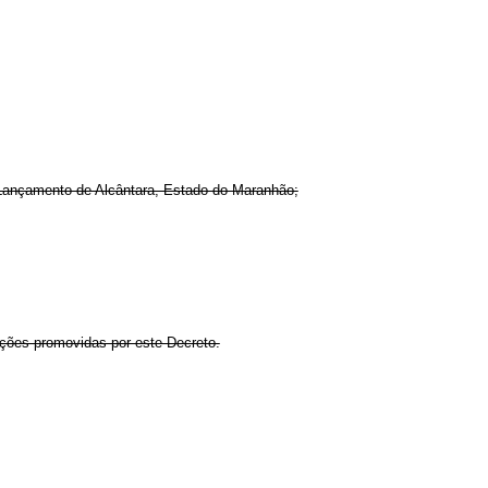
e Lançamento de Alcântara, Estado do Maranhão;
rações promovidas por este Decreto.