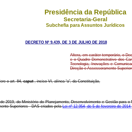
Presidência da República
Secretaria-Geral
Subchefia para Assuntos Jurídicos
DECRETO Nº 9.439, DE 3 DE JULHO DE 2018
Altera, em caráter temporário, o De
e o Quadro Demonstrativo dos Car
Tecnologia, Inovações e Comunica
Direção e Assessoramento Superior
ere o art. 84,
caput
, inciso VI, alínea “a”, da Constituição,
 de 2019, do Ministério do Planejamento, Desenvolvimento e Gestão para o 
ento Superiores - DAS criados pela
Lei nº 12.954, de 5 de fevereiro de 2014