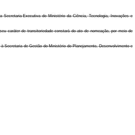
Secretaria-Executiva do Ministério da Ciência, Tecnologia, Inovações e
 seu caráter de transitoriedade constará do ato de nomeação, por meio de
os à Secretaria de Gestão do Ministério do Planejamento, Desenvolvimento e