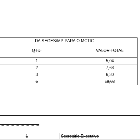
DA SEGES/MP PARA O MCTIC
QTD.
VALOR TOTAL
1
5,04
2
7,68
3
6,30
6
19,02
................................
1
Secretário-Executivo