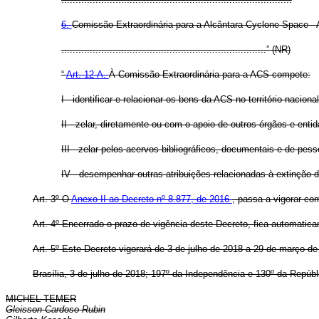
6.
Comissão Extraordinária para a Alcântara Cyclone Space -
........................................................................” (NR)
“
Art. 12-A.
À Comissão Extraordinária para a ACS compete:
I - identificar e relacionar os bens da ACS no território nacional
II - zelar, diretamente ou com o apoio de outros órgãos e en
III - zelar pelos acervos bibliográficos, documentais e de pess
IV - desempenhar outras atribuições relacionadas à extinção 
Art. 3º O
Anexo II ao Decreto nº 8.877, de 2016
, passa a vigorar co
Art. 4º Encerrado o prazo de vigência deste Decreto, fica automatic
Art. 5º Este Decreto vigorará de 3 de julho de 2018 a 29 de março de
Brasília, 3 de julho de 2018; 197º da Independência e 130º da Repúbl
MICHEL TEMER
Gleisson Cardoso Rubin