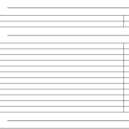
.........................................................................................................
.........................................................................................................
.........................................................................................................