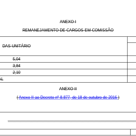
ANEXO I
REMANEJAMENTO DE CARGOS EM COMISSÃO
DAS-UNITÁRIO
5,04
3,84
2,10
AL
ANEXO II
(
Anexo II ao Decreto nº 8.877, de 18 de outubro de 2016
)
.........................................................................................................