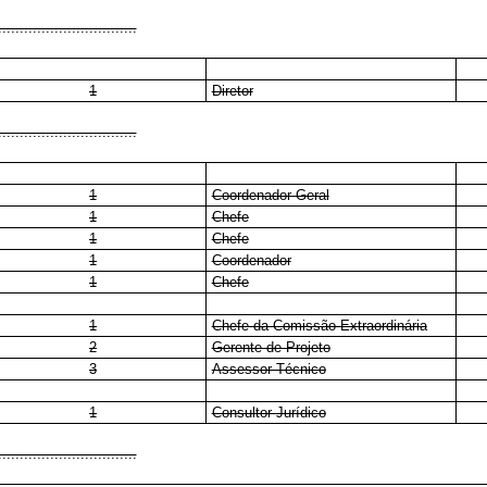
................................
1
Diretor
................................
1
Coordenador-Geral
1
Chefe
1
Chefe
1
Coordenador
1
Chefe
1
Chefe da Comissão Extraordinária
2
Gerente de Projeto
3
Assessor Técnico
1
Consultor Jurídico
................................