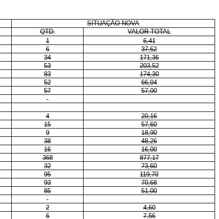
SITUAÇÃO NOVA
QTD.
VALOR TOTAL
1
6,41
6
37,62
34
171,36
53
203,52
83
174,30
52
66,04
57
57,00
-
4
20,16
15
57,60
9
18,90
38
48,26
16
16,00
368
877,17
32
73,60
95
119,70
93
70,68
85
51,00
-
2
4,60
6
7,56