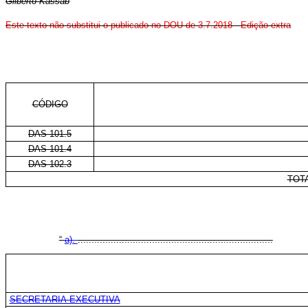
Gilberto Kassab
Este texto não substitui o publicado no DOU de 3.7.2018 - Edição extra
CÓDIGO
DAS 101.5
DAS 101.4
DAS 102.3
TOT
“
a).
.......................................................................
SECRETARIA-EXECUTIVA