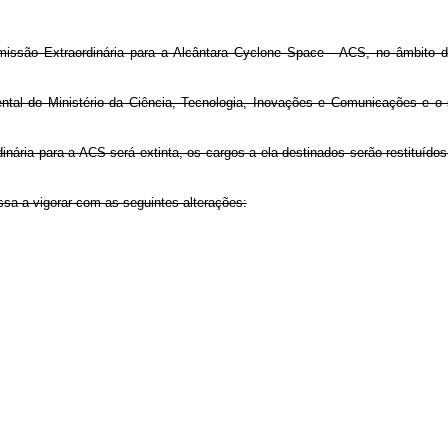
ssão Extraordinária para a Alcântara Cyclone Space - ACS, no âmbito da 
ental do Ministério da Ciência, Tecnologia, Inovações e Comunicações e o
inária para a ACS será extinta, os cargos a ela destinados serão restituíd
ssa a vigorar com as seguintes alterações: