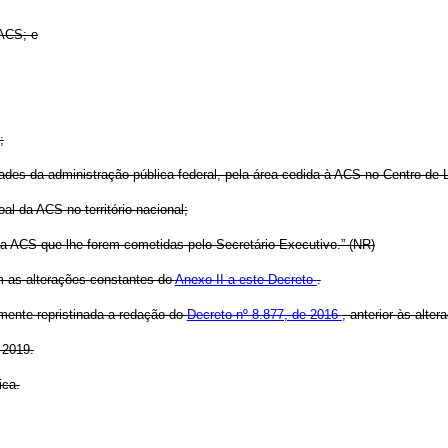
 ACS; e
;
tidades da administração pública federal, pela área cedida à ACS no Centro d
oal da ACS no território nacional;
da ACS que lhe forem cometidas pelo Secretário-Executivo.” (NR)
m as alterações constantes do
Anexo II a este Decreto
.
amente repristinada a redação do
Decreto nº 8.877, de 2016
, anterior às alte
 2019.
ica.