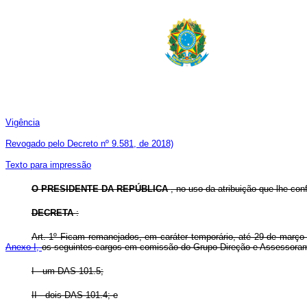
Vigência
Revogado pelo Decreto nº 9.581, de 2018)
Texto para impressão
O
PRESIDENTE DA REPÚBLICA
, no uso da atribuição que lhe conf
DECRETA
:
Art. 1º Ficam remanejados, em caráter temporário, até 29 de março
Anexo I,
os seguintes cargos em comissão do Grupo-Direção e Assessoram
I - um DAS 101.5;
II - dois DAS 101.4; e