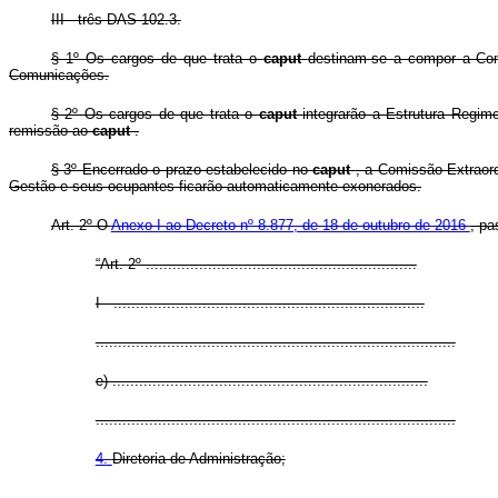
III - três DAS 102.3.
§ 1º Os cargos de que trata o
caput
destinam-se a compor a Comi
Comunicações.
§ 2º Os cargos de que trata o
caput
integrarão a Estrutura Regim
remissão ao
caput
.
§ 3º Encerrado o prazo estabelecido no
caput
, a Comissão Extraord
Gestão e seus ocupantes ficarão automaticamente exonerados.
Art. 2º O
Anexo I ao Decreto nº 8.877, de 18 de outubro de 2016
, pa
“Art. 2º .............................................................
I - ......................................................................
.................................................................................
e) .......................................................................
.................................................................................
4.
Diretoria de Administração;
.................................................................................