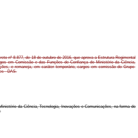
creto nº 8.877, de 18 de outubro de 2016, que aprova a Estrutura Regimental
gos em Comissão e das Funções de Confiança do Ministério da Ciência,
ções, e remaneja, em caráter temporário, cargos em comissão do Grupo-
es - DAS.
Ministério da Ciência, Tecnologia, Inovações e Comunicações, na forma do
: