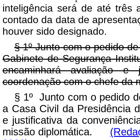
inteligência será de até três
contado da data de apresentaç
houver sido designado.
§ 1º Junto com o pedido de
Gabinete de Segurança Instit
encaminhará avaliação e ju
coordenação com o chefe da m
§ 1º Junto com o pedido d
a Casa Civil da Presidência 
e justificativa da conveniên
missão diplomática.
(Redaç