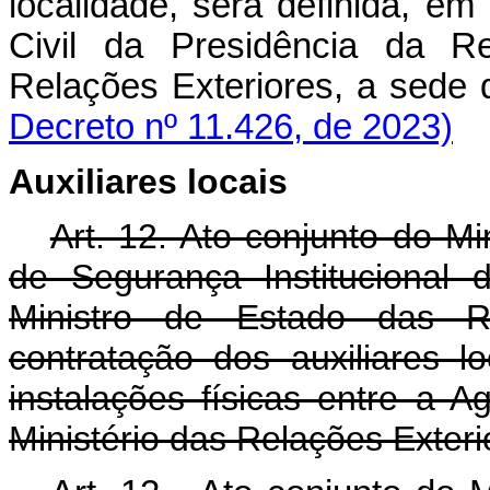
localidade, será definida, e
Civil da Presidência da Re
Relações Exteriores, a se
Decreto nº 11.426, de 2023)
Auxiliares locais
Art. 12. Ato conjunto do M
de Segurança Institucional
Ministro de Estado das Rel
contratação dos auxiliares 
instalações físicas entre a Ag
Ministério das Relações Exteri