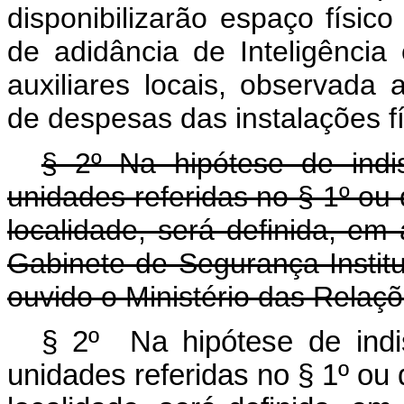
disponibilizarão espaço físi
de adidância de Inteligência
auxiliares locais, observada
de despesas das instalações fís
§ 2º Na hipótese de indis
unidades referidas no § 1º ou
localidade, será definida, em
Gabinete de Segurança Institu
ouvido o Ministério das Relaçõ
§ 2º Na hipótese de indis
unidades referidas no § 1º ou