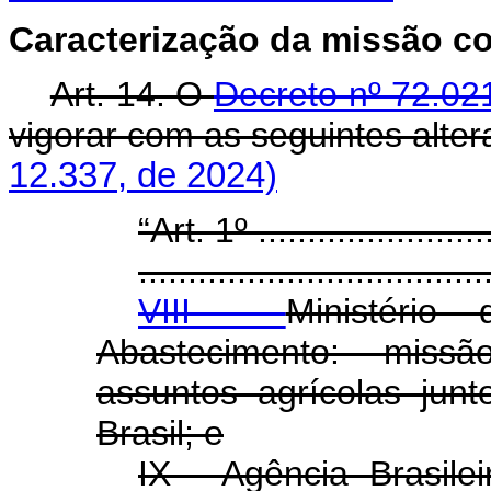
Caracterização da missão 
Art. 14. O
Decreto nº 72.02
vigorar com as seguintes alter
12.337, de 2024)
“Art. 1º .........................
...................................
VIII -
Ministério
Abastecimento: mis
assuntos agrícolas jun
Brasil; e
IX - Agência Brasilei