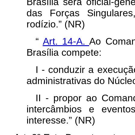
Brasília será oficial-gen
das Forças Singulare
rodízio.” (NR)
“
Art. 14-A.
Ao Coman
Brasília compete:
I - conduzir a execuç
administrativas do Núcle
II - propor ao Coman
intercâmbios e evento
interesse.” (NR)