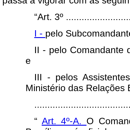
passa a vigorar com as seguin
“Art. 3º ..........................
I -
pelo Subcomandant
II - pelo Comandante 
e
III - pelos Assistent
Ministério das Relações 
..................................
“
Art. 4º-A.
O Comand