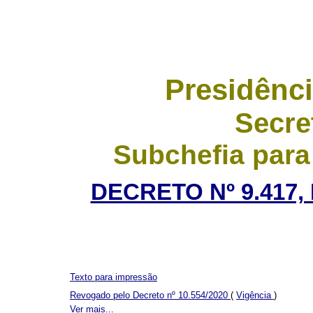
Presidênci
Secre
Subchefia para
DECRETO Nº 9.417,
Texto para impressão
Revogado pelo Decreto nº 10.554/2020
(
Vigência
)
Ver mais...