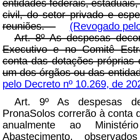
entidades federais, estaduais, 
civil, do setor privado e esp
reuniões.
(Revogado pelo
Art. 8º As despesas decor
Executivo e no Comitê Estr
conta das dotações próprias
um dos órgãos ou das entidad
pelo Decreto nº 10.269, de 20
Art. 9º As despesas de
PronaSolos correrão à conta 
anualmente ao Ministéri
Abastecimento, observado