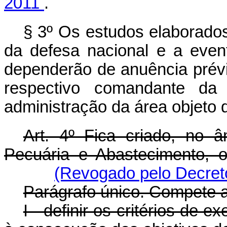
2011
.
§ 3º Os estudos elaborados
da defesa nacional e a even
dependerão de anuência prévi
respectivo comandante da
administração da área objeto 
Art. 4º Fica criado, no âm
Pecuária e Abastecimento, 
(Revogado pelo Decreto
Parágrafo único. Compete 
I - definir os critérios de 