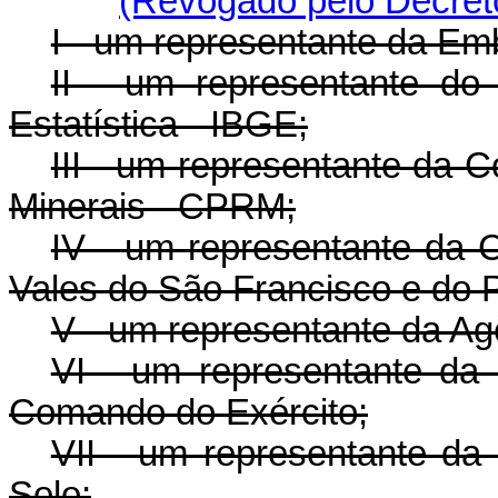
(Revogado pelo Decreto
I - um representante da Em
II - um representante do I
Estatística - IBGE;
III - um representante da
Minerais - CPRM;
IV - um representante da
Vales do São Francisco e do 
V - um representante da Agê
VI - um representante da 
Comando do Exército;
VII - um representante da 
Solo;