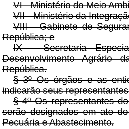
VI - Ministério do Meio Amb
VII - Ministério da Integraç
VIII - Gabinete de Seguran
República; e
IX - Secretaria Especia
Desenvolvimento Agrário d
República.
§ 3º Os órgãos e as entid
indicarão seus representantes 
§ 4º Os representantes do
serão designados em ato do 
Pecuária e Abastecimento.