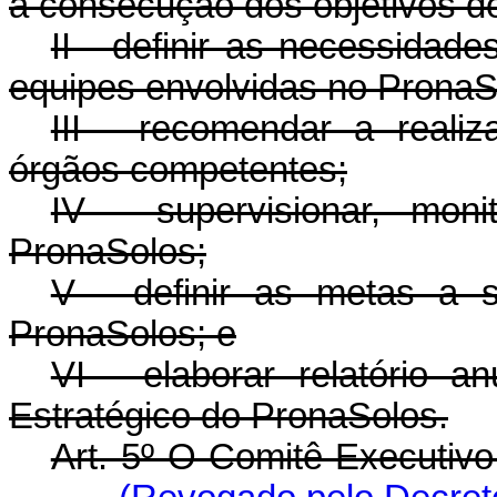
à consecução dos objetivos d
II - definir as necessidad
equipes envolvidas no PronaS
III - recomendar a realiz
órgãos competentes;
IV - supervisionar, moni
PronaSolos;
V - definir as metas a 
PronaSolos; e
VI - elaborar relatório 
Estratégico do PronaSolos.
Art. 5º O Comitê-Executiv