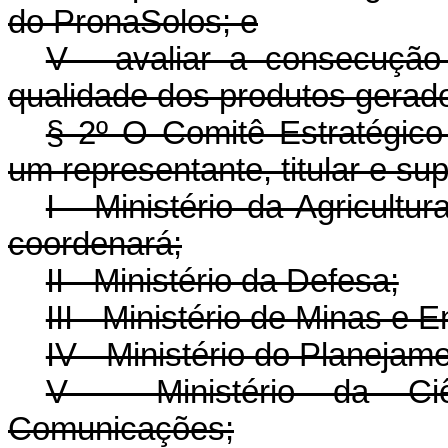
do PronaSolos; e
V - avaliar a consecução
qualidade dos produtos gerad
§ 2º O Comitê Estratégic
um representante, titular e su
I - Ministério da Agricult
coordenará;
II - Ministério da Defesa;
III - Ministério de Minas e E
IV - Ministério do Planeja
V - Ministério da Ciê
Comunicações;