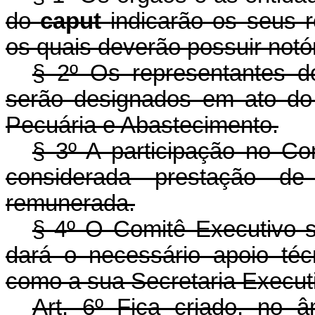
do
caput
indicarão os seus r
os quais deverão possuir notó
§ 2º Os representantes d
serão designados em ato do 
Pecuária e Abastecimento.
§ 3º A participação no Co
considerada prestação de 
remunerada.
§ 4º O Comitê Executivo 
dará o necessário apoio técn
como a sua Secretaria Execut
Art. 6º Fica criado, no âm