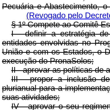
Pecuária e Abastecimento, o
(Revogado pelo Decreto
§ 1º Compete ao Comitê Es
I - definir a estratégia d
entidades envolvidas no Pr
União e com os Estados, o Di
execução do PronaSolos;
II - aprovar as políticas de
III - propor a inclusão d
plurianual para a implement
suas atividades;
IV - aprovar o seu regimen