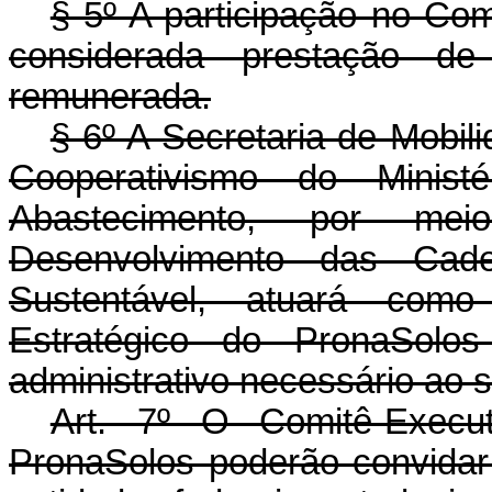
§ 5º A participação no Com
considerada prestação de 
remunerada.
§ 6º A Secretaria de Mobil
Cooperativismo do Ministé
Abastecimento, por m
Desenvolvimento das Cad
Sustentável, atuará como 
Estratégico do PronaSolo
administrativo necessário ao 
Art. 7º O Comitê-Execu
PronaSolos poderão convidar