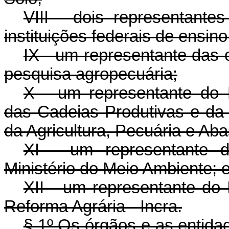
VIII - dois representante
instituições federais de ensino
IX - um representante das o
pesquisa agropecuária;
X - um representante do
das Cadeias Produtivas e da 
da Agricultura, Pecuária e Ab
XI - um representante do
Ministério do Meio Ambiente; 
XII - um representante do 
Reforma Agrária - Incra.
§ 1º Os órgãos e as entidad