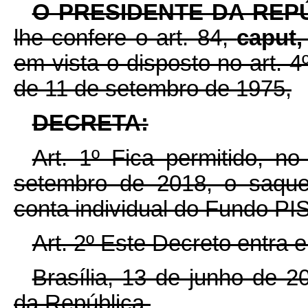
O PRESIDENTE DA REP
lhe confere o art. 84,
caput
em vista o disposto no art. 4
de 11 de setembro de 1975,
DECRETA:
Art. 1º Fica permitido, n
setembro de 2018, o saque 
conta individual do Fundo PI
Art. 2º Este Decreto entra 
Brasília, 13 de junho de 
da República.