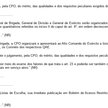
pela CPO, do mérito, das qualidades e dos requisitos peculiares exigidos do
..............
 de Brigada, General de Divisão e General de Exército serão organizados 
s quantitativos referidos no inciso II do caput do art. 4º, em ordem decrescen
.....” (NR)
igada, a CPO organizará e apresentará ao Alto Comando do Exército a list
, os Coronéis dos respectivos QAE.
nte o julgamento, pela CPO, do mérito, das qualidades e dos requisitos peculi
 por meio do exame dos fatores de que trata o art. 23 e poderão ser também
ais em serviço ativo.” (NR)
.....
..............
Listas de Escolha, sua imediata publicação em Boletim de Acesso Restrito
.....” (NR)