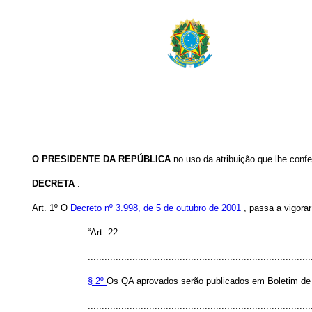
O PRESIDENTE DA REPÚBLICA
no uso da atribuição que lhe confe
DECRETA
:
Art. 1º O
Decreto nº 3.998, de 5 de outubro de 2001
, passa a vigora
“Art. 22. ...................................................................
................................................................................
§ 2º
Os QA aprovados serão publicados em Boletim de A
................................................................................