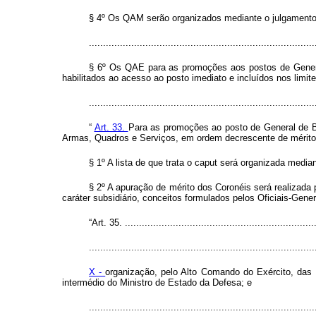
§ 4º Os QAM serão organizados mediante o julgamento, 
................................................................................
§ 6º Os QAE para as promoções aos postos de General
habilitados ao acesso ao posto imediato e incluídos nos limite
..............................................................................
“
Art. 33.
Para as promoções ao posto de General de Br
Armas, Quadros e Serviços, em ordem decrescente de mérito
§ 1º A lista de que trata o caput será organizada media
§ 2º A apuração de mérito dos Coronéis será realizada
caráter subsidiário, conceitos formulados pelos Oficiais-Gener
“Art. 35. ...................................................................
................................................................................
X -
organização, pelo Alto Comando do Exército, das 
intermédio do Ministro de Estado da Defesa; e
..............................................................................