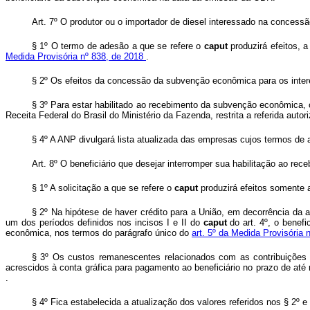
Art. 7º O produtor ou o importador de diesel interessado na concess
§ 1º O termo de adesão a que se refere o
caput
produzirá efeitos, 
Medida Provisória nº 838, de 2018
.
§ 2º Os efeitos da concessão da subvenção econômica para os interes
§ 3º Para estar habilitado ao recebimento da subvenção econômica, o 
Receita Federal do Brasil do Ministério da Fazenda, restrita a referida aut
§ 4º A ANP divulgará lista atualizada das empresas cujos termos de
Art. 8º O beneficiário que desejar interromper sua habilitação ao r
§ 1º A solicitação a que se refere o
caput
produzirá efeitos somente a
§ 2º Na hipótese de haver crédito para a União, em decorrência da 
um dos períodos definidos nos incisos I e II do
caput
do art. 4º, o bene
econômica, nos termos do parágrafo único do
art. 5º da Medida Provisória
§ 3º Os custos remanescentes relacionados com as contribuições p
acrescidos à conta gráfica para pagamento ao beneficiário no prazo de at
.
§ 4º Fica estabelecida a atualização dos valores referidos nos § 2º 