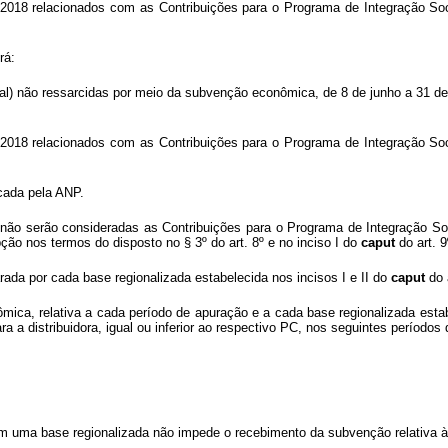
de 2018 relacionados com as Contribuições para o Programa de Integração Soc
rá:
e real) não ressarcidas por meio da subvenção econômica, de 8 de junho a 31 
de 2018 relacionados com as Contribuições para o Programa de Integração Soc
icada pela ANP.
 4º não serão consideradas as Contribuições para o Programa de Integração S
ão nos termos do disposto no § 3º do art. 8º e no inciso I do
caput
do art. 9
ada por cada base regionalizada estabelecida nos incisos I e II do
caput
do 
mica, relativa a cada período de apuração e a cada base regionalizada estab
a distribuidora, igual ou inferior ao respectivo PC, nos seguintes períodos
m uma base regionalizada não impede o recebimento da subvenção relativa 