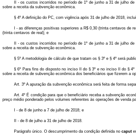
II - os custos incorridos no período de 1º de junho a 31 de julho 
sobre a receita da subvenção econômica.
§ 4º A definição do PC, com vigência após 31 de julho de 2018, inclui
I - as diferenças positivas superiores a R$ 0,30 (trinta centavos d
(trinta centavos de real); e
II - os custos incorridos no período de 1º de junho a 31 de julho 
sobre a receita de subvenção econômica.
§ 5º A metodologia de cálculo de que tratam os § 3º e § 4º será publ
§ 6º Para fins do disposto no inciso II do § 3º e no inciso II do §
sobre a receita de subvenção econômica dos beneficiários que fizerem a opç
Art. 3º A apuração da subvenção econômica será feita de forma separ
Art. 4º É condição para que o beneficiário receba a subvenção econô
preço médio ponderado pelos volumes referentes às operações de venda para 
I - de 8 de junho a 7 de julho de 2018; e
II - de 8 de julho a 31 de julho de 2018.
Parágrafo único. O descumprimento da condição definida no
caput
e