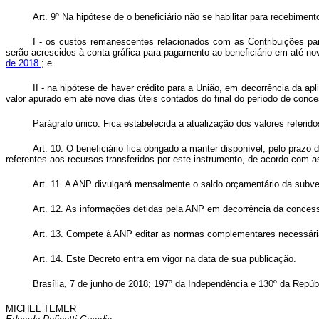
Art. 9º Na hipótese de o beneficiário não se habilitar para recebi
I - os custos remanescentes relacionados com as Contribuições par
serão acrescidos à conta gráfica para pagamento ao beneficiário em até n
de 2018
; e
II - na hipótese de haver crédito para a União, em decorrência da a
valor apurado em até nove dias úteis contados do final do período de con
Parágrafo único. Fica estabelecida a atualização dos valores referido
Art. 10. O beneficiário fica obrigado a manter disponível, pelo pra
referentes aos recursos transferidos por este instrumento, de acordo com a
Art. 11. A ANP divulgará mensalmente o saldo orçamentário da subv
Art. 12. As informações detidas pela ANP em decorrência da conce
Art. 13. Compete à ANP editar as normas complementares necessári
Art. 14. Este Decreto entra em vigor na data de sua publicação.
Brasília, 7 de junho de 2018; 197º
da Independência e 130º
da Repúbl
MICHEL TEMER