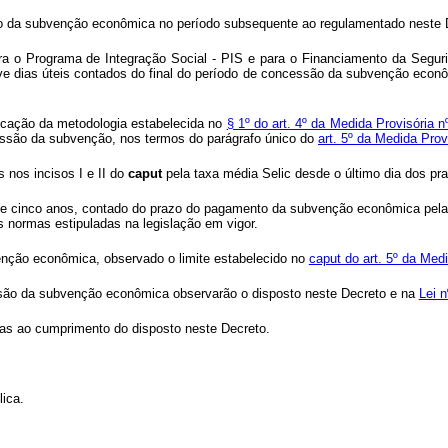
mento da subvenção econômica no período subsequente ao regulamentado neste 
a o Programa de Integração Social - PIS e para o Financiamento da Seguri
ove dias úteis contados do final do período de concessão da subvenção eco
plicação da metodologia estabelecida no
§ 1º do art. 4º da Medida Provisória 
cessão da subvenção, nos termos do parágrafo único do
art. 5º da Medida Prov
s nos incisos I e II do
caput
pela taxa média Selic desde o último dia dos pr
zo de cinco anos, contado do prazo do pagamento da subvenção econômica pela 
s normas estipuladas na legislação em vigor.
enção econômica, observado o limite estabelecido no
caput do art. 5º da Med
ssão da subvenção econômica observarão o disposto neste Decreto e na
Lei 
as ao cumprimento do disposto neste Decreto.
ica.