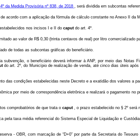
. 4º da Medida Provisória nº 838, de 2018
, será dividida em subcontas refere
os de acordo com a aplicação da fórmula de cálculo constante no Anexo II da 
stabelecidos nos incisos I e II do
caput
do art. 4º.
imitado ao valor de R$ 0,30 (trinta centavos de real) por litro comercializado pa
dado de todas as subcontas gráficas do beneficiário.
a subvenção, o beneficiário deverá informar à ANP, por meio das Notas Fi
ut
do art. 2º, do Município de realização de venda, até cinco dias úteis após
o das condições estabelecidas neste Decreto e a exatidão dos valores a pa
mica por meio de correspondência eletrônica e realizará o pagamento no pra
tos comprobatórios de que trata o
caput
, o prazo estabelecido no § 2º será 
 pela taxa média referencial do Sistema Especial de Liquidação e Custódia - 
serva - OBR, com marcação de “D+0” por parte da Secretaria do Tesouro Na