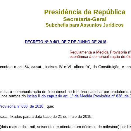
Presidência da República
Secretaria-Geral
Subchefia para Assuntos Jurídicos
DECRETO Nº 9.403, DE 7 DE JUNHO DE 2018
Regulamenta a Medida Provisória n
econômica à comercialização de óle
 confere o art. 84,
caput
, incisos IV e VI, alínea “a”, da Constituição, e t
a à comercialização de óleo diesel no território nacional por produtores e 
8, nos termos do
inciso II do
caput
do art. 1º da Medida Provisória nº 838, de
Provisória nº 838, de 2018
, que:
lizada, fixados para a data-base de 21 de maio de 2018:
ois reais e dois mil, seiscentos e oitenta e um décimos de milésimo) por litr