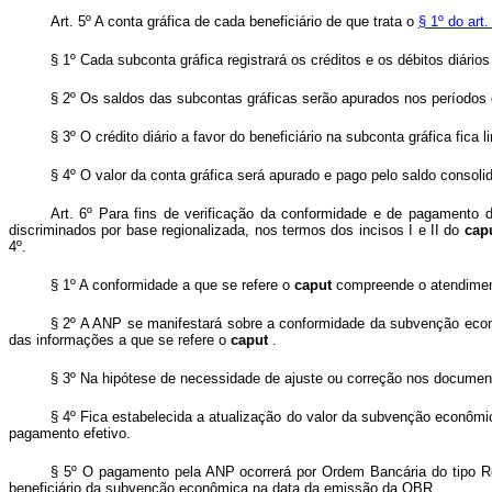
Art. 5º A conta gráfica de cada beneficiário de que trata o
§ 1º do art
§ 1º Cada subconta gráfica registrará os créditos e os débitos diári
§ 2º Os saldos das subcontas gráficas serão apurados nos períodos e
§ 3º O crédito diário a favor do beneficiário na subconta gráfica fica l
§ 4º O valor da conta gráfica será apurado e pago pelo saldo consoli
Art. 6º Para fins de verificação da conformidade e de pagamento d
discriminados por base regionalizada, nos termos dos incisos I e II do
cap
4º.
§ 1º A conformidade a que se refere o
caput
compreende o atendiment
§ 2º A ANP se manifestará sobre a conformidade da subvenção econô
das informações a que se refere o
caput
.
§ 3º Na hipótese de necessidade de ajuste ou correção nos documen
§ 4º Fica estabelecida a atualização do valor da subvenção econômica
pagamento efetivo.
§ 5º O pagamento pela ANP ocorrerá por Ordem Bancária do tipo Re
beneficiário da subvenção econômica na data da emissão da OBR.