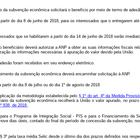
ão da subvenção econômica solicitará o benefício por meio de termo de ades
a partir do dia 8 de junho de 2018, para os interessados que o entregarem a
sados que se habilitarem a partir do dia 14 de junho de 2018 serão imediat
beneficiário deverá autorizar a ANP a obter as suas informações fiscais rela
orização às informações necessárias à apuração do valor devido pela União.
 adesão foram recebidos em seu endereço eletrônico.
ecebimento da subvenção econômica deverá encaminhar solicitação à ANP.
 partir do dia 8 de julho ou do dia 1º de agosto de 2018.
aplicação da metodologia estabelecida pelo
§ 1º do art. 4º da Medida Provis
ficiário da subvenção econômica recolherá à União o valor apurado, no praz
 nº 838, de 2018
.
ara o Programa de Integração Social - PIS e para o Financiamento da Seg
é nove dias úteis, contado do final do período de concessão da subvenção, n
e § 3º pela taxa média Selic desde o último dia dos prazos definidos nos resp