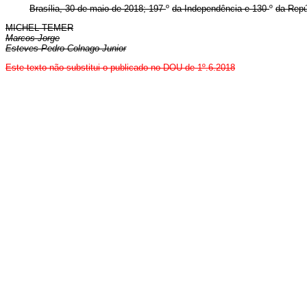
Brasília, 30 de maio de 2018; 197
º
da Independência e 130
º
da Repú
MICHEL TEMER
Marcos Jorge
Esteves Pedro Colnago Junior
Este texto não substitui o publicado no DOU de 1º.6.2018