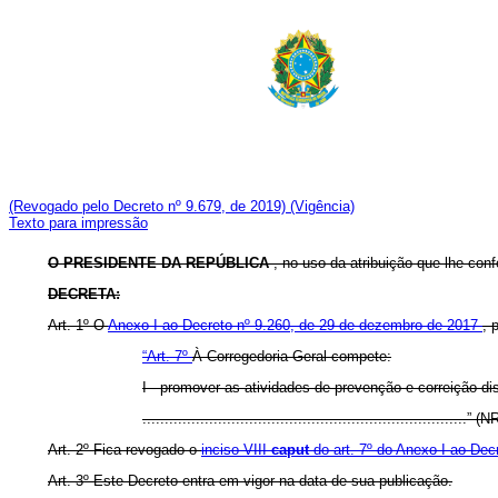
(Revogado pelo Decreto nº 9.679, de 2019)
(Vigência)
Texto para impressão
O PRESIDENTE DA REPÚBLICA
, no uso da atribuição que lhe conf
DECRETA:
Art. 1º O
Anexo I ao Decreto nº 9.260, de 29 de dezembro de 2017
, 
“Art. 7º
À Corregedoria-Geral compete:
I - promover as atividades de prevenção e correição dis
.........................................................................” (N
Art. 2º Fica revogado o
inciso VIII
caput
do art. 7º do Anexo I ao Dec
Art. 3º Este Decreto entra em vigor na data de sua publicação.