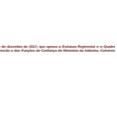
9 de dezembro de 2017, que aprova a Estrutura Regimental e o Quadro
ssão e das Funções de Confiança do Ministério da Indústria, Comércio