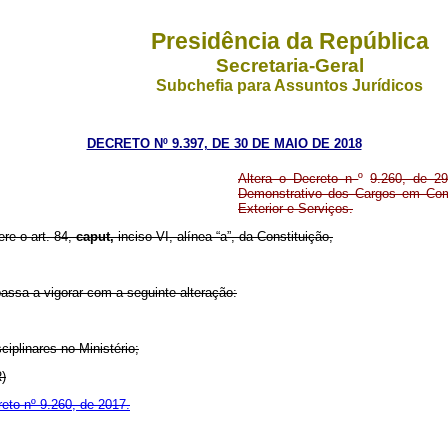
Presidência da República
Secretaria-Geral
Subchefia para Assuntos Jurídicos
DECRETO Nº 9.397, DE 30 DE MAIO DE 2018
Altera o Decreto n
º
9.260, de 2
Demonstrativo dos Cargos em Comi
Exterior e Serviços.
ere o art. 84,
caput,
inciso VI, alínea “a”, da Constituição,
passa a vigorar com a seguinte alteração:
ciplinares no Ministério;
R)
reto nº 9.260, de 2017.