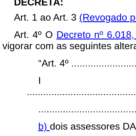
DECRETA:
Art. 1 ao
Art.
3
(Revogado pe
Art. 4º O
Decreto nº 6.018
vigorar com as seguintes alter
“Art. 4º .........................
I
........................................
...................................
b)
dois assessores DA