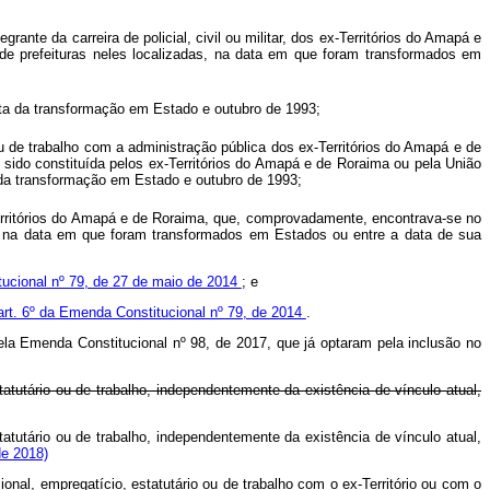
rante da carreira de policial, civil ou militar, dos ex-Territórios do Amapá e
de prefeituras neles localizadas, na data em que foram transformados em
 data da transformação em Estado e outubro de 1993;
 ou de trabalho com a administração pública dos ex-Territórios do Amapá e de
ido constituída pelos ex-Territórios do Amapá e de Roraima ou pela União
 da transformação em Estado e outubro de 1993;
x-Territórios do Amapá e de Roraima, que, comprovadamente, encontrava-se no
as, na data em que foram transformados em Estados ou entre a data de sua
tucional nº 79, de 27 de maio de 2014
; e
art. 6º da Emenda Constitucional nº 79, de 2014
.
la Emenda Constitucional nº 98, de 2017, que já optaram pela inclusão no
statutário ou de trabalho, independentemente da existência de vínculo atual,
statutário ou de trabalho, independentemente da existência de vínculo atual,
de 2018)
onal, empregatício, estatutário ou de trabalho com o ex-Território ou com o