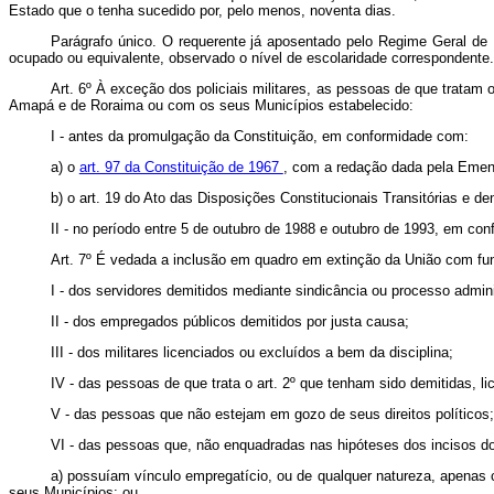
Estado que o tenha sucedido por, pelo menos, noventa dias.
Parágrafo único. O requerente já aposentado pelo Regime Geral de 
ocupado ou equivalente, observado o nível de escolaridade corres
Art. 6º À exceção dos policiais militares, as pessoas de que tratam o
Amapá e de Roraima ou com os seus Municípios estabelecido:
I - antes da promulgação da Constituição, em conformidade com:
a) o
art. 97 da Constituição de 1967
, com a redação dada pela Emend
b) o art. 19 do Ato das Disposições Constitucionais Transitórias e d
II - no período entre 5 de outubro de 1988 e outubro de 1993, em co
Art. 7º É vedada a inclusão em quadro em extinção da União com f
I - dos servidores demitidos mediante sindicância ou processo adminis
II - dos empregados públicos demitidos por justa causa;
III - dos militares licenciados ou excluídos a bem da disciplina;
IV - das pessoas de que trata o art. 2º que tenham sido demitidas, li
V - das pessoas que não estejam em gozo de seus direitos políticos;
VI - das pessoas que, não enquadradas nas hipóteses dos incisos d
a) possuíam vínculo empregatício, ou de qualquer natureza, apenas 
seus Municípios; ou