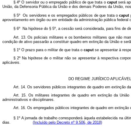
§ 4º O servidor ou o empregado público de que trata o
caput
será ap
União, da Defensoria Pública da União e dos demais Poderes da União, no
§ 5º Os servidores e os empregados públicos de que trata o
caput
p
aproveitamento em órgão ou em entidade da administração pública federa
§ 6º Na hipótese do § 5º, a cessão será considerada, para fins de 
Art. 13. Os policiais militares e os bombeiros militares que não
condição de ativo passarão a constituir quadro em extinção da União e ser
§ 1º O prazo para o militar de que trata o
caput
se apresentar à resp
§ 2º Na hipótese de o militar não se apresentar à respectiva corp
aplicáveis.
DO REGIME JURÍDICO APLICÁVE
Art. 14. Os servidores públicos integrantes de quadro em extinção da 
Art. 15. Os militares integrantes de quadro em extinção da Uniã
administrativos e disciplinares.
Art. 16. Os empregados públicos integrantes de quadro em extinção 
§ 1º A jornada de trabalho corresponderá àquela estabelecida na últ
dias.
(Incluído pelo Decreto nº 9.506, de 2018)