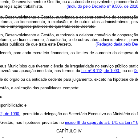
mento, Desenvolvimento e Gestão, ou a autoridade equivalente, procederão às
cidas na legislação trabalhista.
(Incluído pelo Decreto nº 9.506, de 2018
ento, Desenvolvimento e Gestão, autorizada a celebrar convênio de coopera
eforma, ao licenciamento, à exclusão, e de outros atos administrativos, pr
dores e empregados públicos de que trata este Decreto.
ento, Desenvolvimento e Gestão, autorizada a celebrar convênio de coopera
forma, ao licenciamento, à exclusão, e de outros atos administrativos, pr
e empregados públicos de que trata este Decreto.
(Redação dada pelo Dec
lecerá, para cada exercício financeiro, os limites de aumento da despesa
s Municípios que tiverem ciência de irregularidade no serviço público prati
omoverá sua apuração imediata, nos termos da
Lei nº 8.112, de 1990
, ou do
De
e do órgão ou da entidade cedente para julgamento, exceto na hipótese de 
estão, a aplicação das penalidades compete:
o:
ponibilidade; e
112, de 1990
, permitida a delegação ao Secretário-Executivo do Ministério d
e Gestão, nas hipóteses previstas no
inciso III do
caput
do art. 141 da Lei nº
CAPÍTULO IV