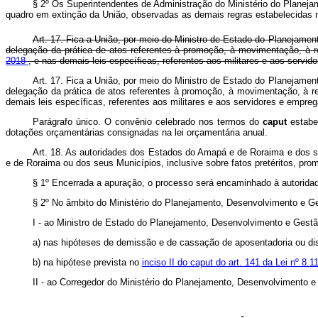
§ 2º Os Superintendentes de Administração do Ministério do Planeja
quadro em extinção da União, observadas as demais regras estabele
Art. 17. Fica a União, por meio do Ministro de Estado do Planejam
delegação da prática de atos referentes à promoção, à movimentação, à r
2018
, e nas demais leis específicas, referentes aos militares e aos servi
Art. 17. Fica a União, por meio do Ministro de Estado do Planejam
delegação da prática de atos referentes à promoção, à movimentação, à re
demais leis específicas, referentes aos militares e aos servidores 
Parágrafo único. O convênio celebrado nos termos do
caput
estabe
dotações orçamentárias consignadas na lei orçamentária anual.
Art. 18. As autoridades dos Estados do Amapá e de Roraima e dos seu
e de Roraima ou dos seus Municípios, inclusive sobre fatos pretéritos, pr
§ 1º Encerrada a apuração, o processo será encaminhado à autoridad
§ 2º No âmbito do Ministério do Planejamento, Desenvolvimento e G
I - ao Ministro de Estado do Planejamento, Desenvolvimento e Gestã
a) nas hipóteses de demissão e de cassação de aposentadoria ou dis
b) na hipótese prevista no
inciso II do caput do art. 141 da Lei nº 8.
II - ao Corregedor do Ministério do Planejamento, Desenvolvimento 