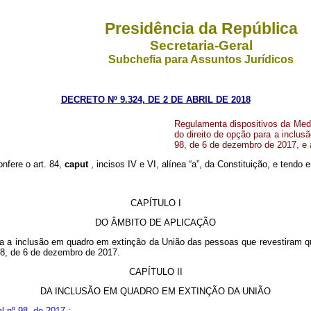
Presidência da República
Secretaria-Geral
Subchefia para Assuntos Jurídicos
DECRETO Nº 9.324, DE 2 DE ABRIL DE 2018
Regulamenta dispositivos da Medid
do direito de opção para a inclu
98, de 6 de dezembro de 2017, e 
onfere o art. 84,
caput
, incisos IV e VI, alínea “a”, da Constituição, e tendo
CAPÍTULO I
DO ÂMBITO DE APLICAÇÃO
para a inclusão em quadro em extinção da União das pessoas que revestiram 
98, de 6 de dezembro de 2017.
CAPÍTULO II
DA INCLUSÃO EM QUADRO EM EXTINÇÃO DA UNIÃO
l nº 98, de 2017
: