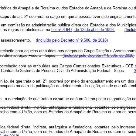
ritórios do Amapá e de Roraima ou dos Estados do Amapá e de Roraima ou d
o
caput
do art. 2º ocorrerá no cargo em que a pessoa tiver sido originariament
em comissão na administração pública direta dos Estados e dos Municípios 
s as regras estabelecidas na
Lei nº 8.647, de 13 de abril de 1993
.
(Inclu
 de assessoramento.
(Incluído pelo Decreto nº 9.506, de 2018)
 correlação com aquelas atribuídas aos cargos do Grupo-Direção e Assessora
l da Administração Federal - Sipec.
(Incluído pelo Decreto nº 9.506, de 2018)
a correlação com as atribuídas aos Cargos Comissionados Executivos - CCE 
o Central do Sistema de Pessoal Civil da Administração Federal - Sipec.
(
 União, de que trata o art. 2º, ocorrerá por meio do enquadramento em um do
 ocupado na data da publicação do deferimento da opção, desde que não ten
l, a correlação de que trata o
caput
se dará no último posto ou graduação o
ica federal direta, indireta, autárquica e fundacional optantes pelo ingre
trabalho com a União, com os Estados do Amapá e de Roraima ou com os seus
ica federal direta, indireta, autárquica e fundacional optantes pelo ingre
trabalho com a União, com os Estados do Amapá e de Roraima ou com os seus