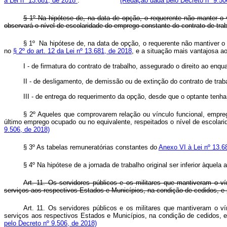
à Lei nº 13.681, de 2018
.
(Redação dada pelo Decreto nº 9.50
§ 1º Na hipótese de, na data de opção, o requerente não manter 
observará o nível de escolaridade do emprego constante do contrato de tr
§ 1º Na hipótese de, na data de opção, o requerente não mantiver 
no
§ 2º do art. 12 da Lei nº 13.681, de 2018
, e a situação mais vantajosa 
I - de firmatura do contrato de trabalho, assegurado o direito ao e
II - de desligamento, de demissão ou de extinção do contrato de 
III - de entrega do requerimento da opção, desde que o optante te
§ 2º Aqueles que comprovarem relação ou vínculo funcional, emprega
último emprego ocupado ou no equivalente, respeitados o nível de escolari
9.506, de 2018)
§ 3º As tabelas remuneratórias constantes do
Anexo VI à Lei nº 13.
§ 4º Na hipótese de a jornada de trabalho original ser inferior àque
Art. 11. Os servidores públicos e os militares que mantiveram o
serviços aos respectivos Estados e Municípios, na condição de cedidos, e
Art. 11. Os servidores públicos e os militares que mantiveram o
serviços aos respectivos Estados e Municípios, na condição de cedidos, 
pelo Decreto nº 9.506, de 2018)