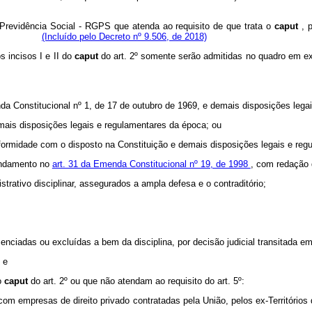
Previdência Social - RGPS que atenda ao requisito de que trata o
caput
, 
pondente.
(Incluído pelo Decreto nº 9.506, de 2018)
s incisos I e II do
caput
do art. 2º somente serão admitidas no quadro em ex
a Constitucional nº 1, de 17 de outubro de 1969, e demais disposições lega
emais disposições legais e regulamentares da época; ou
nformidade com o disposto na Constituição e demais disposições legais e reg
undamento no
art. 31 da Emenda Constitucional nº 19, de 1998
, com redação 
trativo disciplinar, assegurados a ampla defesa e o contraditório;
cenciadas ou excluídas a bem da disciplina, por decisão judicial transitada em
 e
o
caput
do art. 2º ou que não atendam ao requisito do art. 5º:
com empresas de direito privado contratadas pela União, pelos ex-Territór