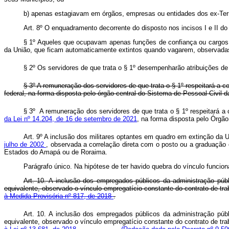
b) apenas estagiavam em órgãos, empresas ou entidades dos ex-Ter
Art. 8º O enquadramento decorrente do disposto nos incisos I e II d
§ 1º Aqueles que ocupavam apenas funções de confiança ou cargos 
da União, que ficam automaticamente extintos quando vagarem, observada
§ 2º Os servidores de que trata o § 1º desempenharão atribuições
§ 3º A remuneração dos servidores de que trata o § 1º respeitará a
federal, na forma disposta pelo órgão central do Sistema de Pessoal Civi
§ 3º A remuneração dos servidores de que trata o § 1º respeitará 
da Lei nº 14.204, de 16 de setembro de 2021
, na forma disposta pelo Órgã
Art. 9º A inclusão dos militares optantes em quadro em extinção da
julho de 2002
, observada a correlação direta com o posto ou a graduação
Estados do Amapá ou de Roraima.
Parágrafo único. Na hipótese de ter havido quebra do vínculo funciona
Art. 10. A inclusão dos empregados públicos da administração públ
equivalente, observado o vínculo empregatício constante do contrato de 
à Medida Provisória nº 817, de 2018
.
Art. 10. A inclusão dos empregados públicos da administração públ
equivalente, observado o vínculo empregatício constante do contrato de 