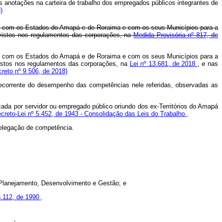
 anotações na carteira de trabalho dos empregados públicos integrantes de
)
ção com os Estados do Amapá e de Roraima e com os seus Municípios para a
evistos nos regulamentos das corporações, na
Medida Provisória nº 817, de
ção com os Estados do Amapá e de Roraima e com os seus Municípios para a
evistos nos regulamentos das corporações, na
Lei nº 13.681, de 2018
, e nas
reto nº 9.506, de 2018)
 decorrente do desempenho das competências nele referidas, observadas as
cada por servidor ou empregado público oriundo dos ex-Territórios do Amapá
creto-Lei nº 5.452, de 1943 - Consolidação das Leis do Trabalho
.
delegação de competência.
o Planejamento, Desenvolvimento e Gestão; e
 8.112, de 1990
.