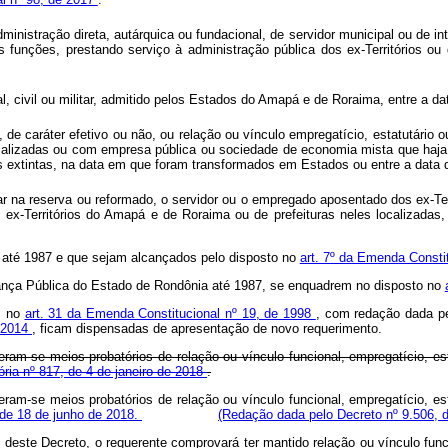
inistração direta, autárquica ou fundacional, de servidor municipal ou de integ
funções, prestando serviço à administração pública dos ex-Territórios ou 
cial, civil ou militar, admitido pelos Estados do Amapá e de Roraima, entre a
, de caráter efetivo ou não, ou relação ou vínculo empregatício, estatutário
alizadas ou com empresa pública ou sociedade de economia mista que haja s
 as extintas, na data em que foram transformados em Estados ou entre a data
militar na reserva ou reformado, o servidor ou o empregado aposentado dos e
s ex-Territórios do Amapá e de Roraima ou de prefeituras neles localizad
a até 1987 e que sejam alcançados pelo disposto no
art. 7º da Emenda Consti
urança Pública do Estado de Rondônia até 1987, se enquadrem no disposto no
s no
art. 31 da Emenda Constitucional nº 19, de 1998
, com redação dada pe
e 2014
, ficam dispensadas de apresentação de novo requerimento.
ideram-se meios probatórios de relação ou vínculo funcional, empregatício, e
ória nº 817, de 4 de janeiro de 2018
.
ideram-se meios probatórios de relação ou vínculo funcional, empregatício, e
, de 18 de junho de 2018.
(Redação dada pelo Decreto nº 9.506, 
deste Decreto, o requerente comprovará ter mantido relação ou vínculo funci