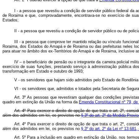
I - a pessoa que revestiu a condição de servidor público federal da adm
de Roraima e que, comprovadamente, encontrava-se no exercício de suas 
Estados;
II - a pessoa que revestiu a condição de servidor público ou de poli
III - a pessoa que comprove ter mantido relação ou vínculo funcional
Roraima, dos Estados do Amapá e de Roraima ou das prefeituras neles loc
para atuar no âmbito dos ex-Territórios do Amapá e de Roraima, inclusive
IV – o beneficiário de pensão ou o integrante da carreira policial 
exercício de suas funções, prestando serviço à administração pública do
transformação em Estado e outubro de 1993;
V - os servidores que hajam sido admitidos pelo Estado de Rondôni
VI - os servidores que, admitidos e lotados pela Secretaria de Seg
Art. 3º As pessoas que revestiram qualquer das condições prevista
quadro em extinção da União na forma da
Emenda Constitucional nº 79, d
Art. 4º Para exercer o direito de opção de que trata o art. 2º, cons
além dos admitidos em lei, os previstos no
§ 3º do art. 2º da Medida Provis
Art. 4º Para exercer o direito de opção de que trata o art. 2º, cons
além dos admitidos em lei, os previstos no
§ 3º do art. 2º da Lei nº 13.681
Art. 5º Para a inclusão em quadro em extinção da União, nos termos 