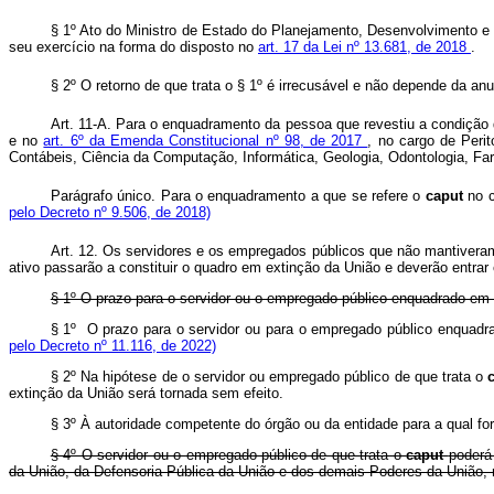
§ 1º Ato do Ministro de Estado do Planejamento, Desenvolvimento e
seu exercício na forma do disposto no
art. 17 da Lei nº 13.681, de 2018
§ 2º O retorno de que trata o § 1º é irrecusável e não depende
Art. 11-A. Para o enquadramento da pessoa que revestiu a condição d
e no
art. 6º da Emenda Constitucional nº 98, de 2017
, no cargo de Peri
Contábeis, Ciência da Computação, Informática, Geologia, Odontol
Parágrafo único. Para o enquadramento a que se refere o
caput
no 
pelo Decreto nº 9.506, de 2018)
Art. 12. Os servidores e os empregados públicos que não mantiver
ativo passarão a constituir o quadro em extinção da União e deverão entr
§ 1º O prazo para o servidor ou o empregado público enquadrado em c
§ 1º O prazo para o servidor ou para o empregado público enquadr
pelo Decreto nº 11.116, de 2022)
§ 2º Na hipótese de o servidor ou empregado público de que trata o
extinção da União será tornada sem efeito.
§ 3º À autoridade competente do órgão ou da entidade para a qual fo
§ 4º O servidor ou o empregado público de que trata o
caput
poderá
da União, da Defensoria Pública da União e dos demais Poderes da União,