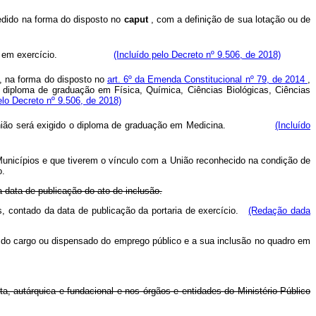
edido na forma do disposto no
caput
, com a definição de sua lotação ou de
ervidor está em exercício.
(Incluído pelo Decreto nº 9.506, de 2018)
l, na forma do disposto no
art. 6º da Emenda Constitucional nº 79, de 2014
,
o diploma de graduação em Física, Química, Ciências Biológicas, Ciências
elo Decreto nº 9.506, de 2018)
o da União será exigido o diploma de graduação em Medicina.
(Incluído
nicípios e que tiverem o vínculo com a União reconhecido na condição de
o.
 data de publicação do ato de inclusão.
, contado da data de publicação da portaria de exercício.
(Redação dada
o do cargo ou dispensado do emprego público e a sua inclusão no quadro em
ta, autárquica e fundacional e nos órgãos e entidades do Ministério Público