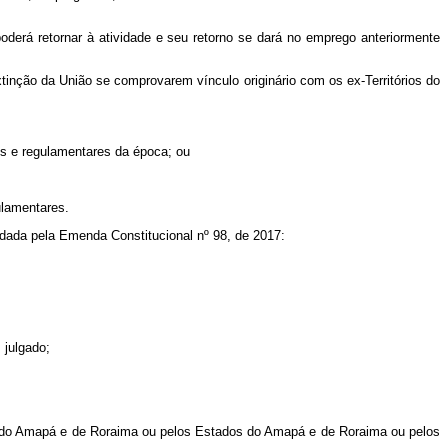
poderá retornar à atividade e seu retorno se dará no emprego anteriormente
tinção da União se comprovarem vínculo originário com os ex-Territórios do
is e regulamentares da época; ou
ulamentares.
dada pela Emenda Constitucional nº 98, de 2017:
 julgado;
ios do Amapá e de Roraima ou pelos Estados do Amapá e de Roraima ou pelos