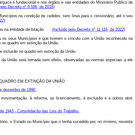
árquica e fundacional e nos órgãos e nas entidades do Ministério Público da
elo Decreto nº 9.506, de 2018)
nicípios na condição de cedidos, sem ônus para o cessionário, até o seu
22)
ão ou na entidade de lotação.
(Incluído pelo Decreto nº 11.116, de 2022)
u os seus Municípios e que tiverem o vínculo com a União reconhecido na
o no quadro em extinção da União.
de inclusão no quadro em extinção da União.
o da União será tornada sem efeito, observadas as normas especiais a ele
 QUADRO EM EXTINÇÃO DA UNIÃO
 de dezembro de 1990
.
 movimentação, à reforma, ao licenciamento, à exclusão e a outros atos
 de 1943 - Consolidação das Leis do Trabalho
.
itório, o Estado ou Município que o tenha sucedido por, no mínimo, noventa