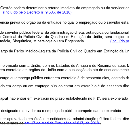
 Gestão poderá determinar o retorno imediato do empregado ou do servidor c
.
(Incluído pelo Decreto nº 9.506, de 2018)
 da anuência prévia do órgão ou da entidade no qual o empregado ou o s
e servidor público federal da administração direta, autárquica ou fundaciona
to Criminal da Polícia Civil do Quadro em Extinção da União, será exigido 
ogia, Farmácia, Bioquímica, Mineralogia ou em Engenharia.
(Incluído p
cargo de Perito Médico-Legista da Polícia Civil do Quadro em Extinçã
am o vínculo com a União, com os Estados do Amapá e de Roraima ou seus Mu
ar em exercício em órgãos da União com a publicação do ato de enquadrament
argo ou emprego público entrar em exercício é de sessenta dias, contado da
ado em cargo ou em emprego público entrar em exercício é de sessenta dias
caput
não entrar em exercício no prazo estabelecido no § 1º, será exonerad
r designado o servidor ou o empregado público compete dar-lhe exercício.
 ser aproveitado em órgãos e entidades da administração pública federal dire
 nos termos do
art. 17 da Medida Provisória nº 817, de 2018
.