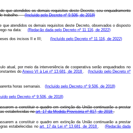
de que atendidos os demais requisitos deste Decreto, seu enquadramento
o de trabalho.
(Incluído pelo Decreto nº 9.506, de 2018)
 que atendidos os demais requisitos deste Decreto, observados o disposto
emprego na data:
(Redação dada pelo Decreto nº 11.116, de 2022)
póteses dos incisos II e III;
(Incluído pelo Decreto nº 11.116, de 2022)
ulo atual, por meio da interveniência de cooperativa serão enquadrados no
constantes do
Anexo VI à Lei nº 13.681, de 2018
.
(Incluído pelo Decreto nº
 quarenta horas semanais.
(Incluído pelo Decreto nº 9.506, de 2018)
luído pelo Decreto nº 9.506, de 2018)
sarem a constituir o quadro em extinção da União continuarão a prestar
ras estabelecidas no
art. 17 da Medida Provisória nº 817, de 2018
.
sarem a constituir o quadro em extinção da União continuarão a prestar
egras estabelecidas no
art. 17 da Lei nº 13.681, de 2018
.
(Redação dada