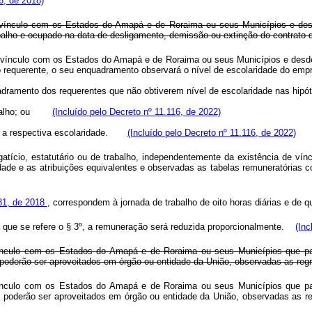
6, de 2018)
o vínculo com os Estados do Amapá e de Roraima ou seus Municípios e des
abalho e ocupado na data de desligamento, demissão ou extinção do contrat
o vínculo com os Estados do Amapá e de Roraima ou seus Municípios e desde
ao requerente, o seu enquadramento observará o nível de escolaridade do 
nquadramento dos requerentes que não obtiverem nível de escolaridade nas hi
trabalho; ou
(Incluído pelo Decreto nº 11.116, de 2022)
nha a respectiva escolaridade.
(Incluído pelo Decreto nº 11.116, de 2022)
tício, estatutário ou de trabalho, independentemente da existência de vínc
dade e as atribuições equivalentes e observadas as tabelas remuneratórias 
681, de 2018
, correspondem à jornada de trabalho de oito horas diárias e de
la a que se refere o § 3º, a remuneração será reduzida proporcionalmente.
(Inc
 vínculo com os Estados do Amapá e de Roraima ou seus Municípios que pas
 poderão ser aproveitados em órgão ou entidade da União, observadas as reg
 vínculo com os Estados do Amapá e de Roraima ou seus Municípios que pas
e poderão ser aproveitados em órgão ou entidade da União, observadas as r