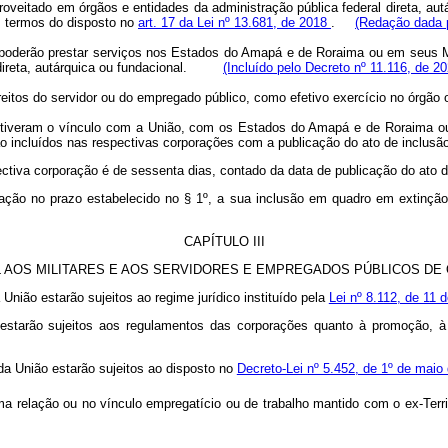
roveitado em órgãos e entidades da administração pública federal direta, aut
s termos do disposto no
art. 17 da Lei nº 13.681, de 2018
.
(Redação dada p
oderão prestar serviços nos Estados do Amapá e de Roraima ou em seus Mu
l direta, autárquica ou fundacional.
(Incluído pelo Decreto nº 11.116, de 20
direitos do servidor ou do empregado público, como efetivo exercício no órg
 mantiveram o vínculo com a União, com os Estados do Amapá e de Roraima o
ão incluídos nas respectivas corporações com a publicação do ato de inclusã
ectiva corporação é de sessenta dias, contado da data de publicação do ato 
oração no prazo estabelecido no § 1º, a sua inclusão em quadro em extinçã
CAPÍTULO III
L AOS MILITARES E AOS SERVIDORES E EMPREGADOS PÚBLICOS DE
União estarão sujeitos ao regime jurídico instituído pela
Lei nº 8.112, de 11
o estarão sujeitos aos regulamentos das corporações quanto à promoção, à
da União estarão sujeitos ao disposto no
Decreto-Lei nº 5.452, de 1º de maio
ima relação ou no vínculo empregatício ou de trabalho mantido com o ex-Terr