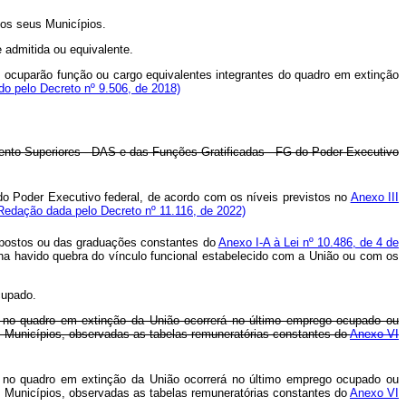
os seus Municípios.
e admitida ou equivalente.
ocuparão função ou cargo equivalentes integrantes do quadro em extinção
ído pelo Decreto nº 9.506, de 2018)
mento Superiores - DAS e das Funções Gratificadas - FG do Poder Executivo
do Poder Executivo federal, de acordo com os níveis previstos no
Anexo III
Redação dada pelo Decreto nº 11.116, de 2022)
s postos ou das graduações constantes do
Anexo I-A à Lei nº 10.486, de 4 de
ha havido quebra do vínculo funcional estabelecido com a União ou com os
cupado.
sso no quadro em extinção da União ocorrerá no último emprego ocupado ou
 Municípios, observadas as tabelas remuneratórias constantes do
Anexo VI
sso no quadro em extinção da União ocorrerá no último emprego ocupado ou
 Municípios, observadas as tabelas remuneratórias constantes do
Anexo VI