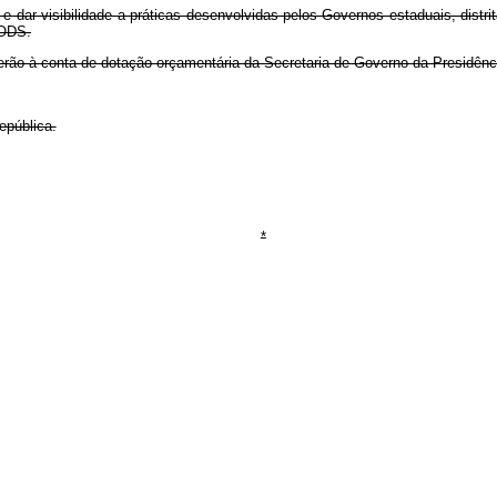
r e dar visibilidade a práticas desenvolvidas pelos Governos estaduais, distr
 ODS.
rão à conta de dotação orçamentária da Secretaria de Governo da Presidênc
epública.
*