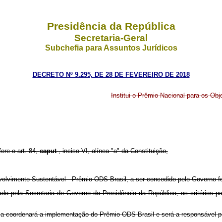
Presidência da República
Secretaria-Geral
Subchefia para Assuntos Jurídicos
DECRETO Nº 9.295, DE 28 DE FEVEREIRO DE 2018
Institui o Prêmio Nacional para os Ob
fere o art. 84,
caput
, inciso VI, alínea "a" da Constituição,
nvolvimento Sustentável - Prêmio ODS Brasil, a ser concedido pelo Governo fe
ado pela Secretaria de Governo da Presidência da República, os critérios 
ca coordenará a implementação do Prêmio ODS Brasil e será a responsável pel