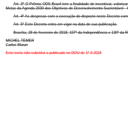
Art. 3º O Prêmio ODS Brasil tem a finalidade de incentivar, valoriza
Metas da Agenda 2030 dos Objetivos de Desenvolvimento Sustentável -
Art. 4º As despesas com a execução do disposto neste Decreto corre
Art. 5º Este Decreto entra em vigor na data de sua publicação.
Brasília, 28 de fevereiro de 2018; 197º da Independência e 130º da R
MICHEL TEMER
Carlos Marun
Este texto não substitui o publicado no DOU de 1º.3.2018