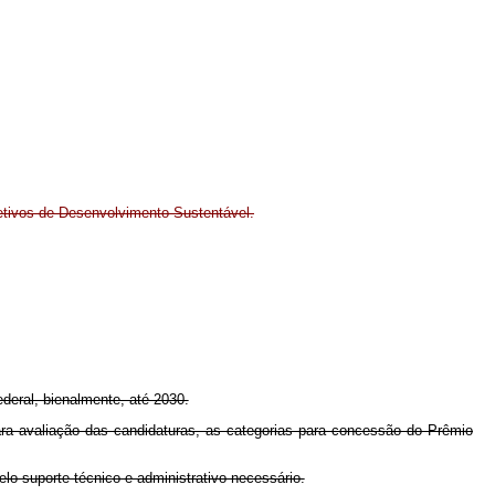
jetivos de Desenvolvimento Sustentável.
deral, bienalmente, até 2030.
para avaliação das candidaturas, as categorias para concessão do Prêmio
o suporte técnico e administrativo necessário.