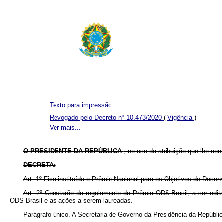
Texto para impressão
Revogado pelo Decreto nº 10.473/2020
(
Vigência
)
Ver mais...
O
PRESIDENTE DA REPÚBLICA
, no uso da atribuição que lhe con
DECRETA:
Art. 1º Fica instituído o Prêmio Nacional para os Objetivos de Dese
Art. 2º Constarão do regulamento do Prêmio ODS Brasil, a ser edit
ODS Brasil e as ações a serem laureadas.
Parágrafo único. A Secretaria de Governo da Presidência da Repúbli