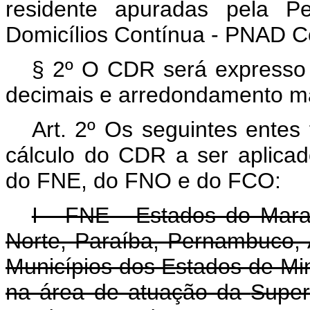
residente apuradas pela P
Domicílios Contínua - PNAD C
§ 2º O CDR será expresso 
decimais e arredondamento m
Art. 2º Os seguintes entes
cálculo do CDR a ser aplica
do FNE, do FNO e do FCO:
I - FNE - Estados do Mara
Norte, Paraíba, Pernambuco, 
Municípios dos Estados de Min
na área de atuação da
Super