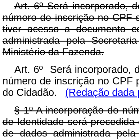
Art. 6º Será incorporado, d
número de inscrição no CPF s
tiver acesso a documento c
administrada pela Secretari
Ministério da Fazenda.
Art. 6º Será incorporado, d
número de inscrição no CPF p
do Cidadão.
(Redação dada p
§ 1º A incorporação do núm
de Identidade será precedida
de dados administrada pela