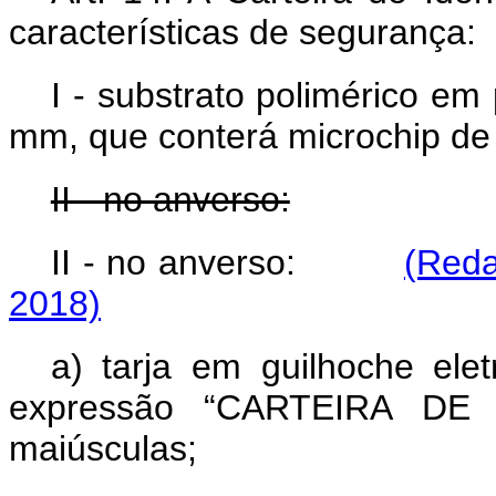
características de segurança:
I - substrato polimérico e
mm, que conterá microchip de
II - no anverso:
II - no anverso:
(Reda
2018)
a) tarja em guilhoche ele
expressão “CARTEIRA DE 
maiúsculas;