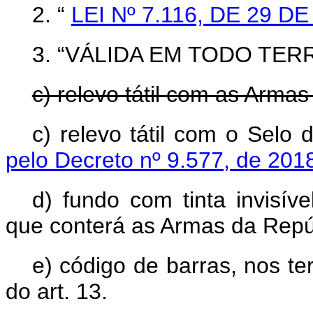
2. “
LEI Nº 7.116, DE 29 
3. “VÁLIDA EM TODO TER
c) relevo tátil com as Armas
c) relevo tátil com o 
pelo Decreto nº 9.577, de 201
d) fundo com tinta invisível
que conterá as Armas da Repúb
e) código de barras, nos t
do art. 13.