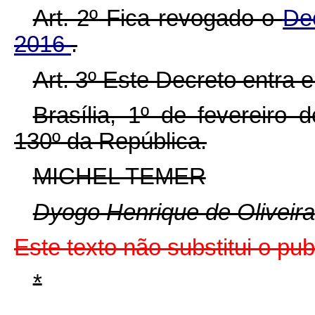
Art. 2º Fica revogado o
Dec
2016
.
Art. 3º Este Decreto entra 
Brasília, 1º de fevereiro
130º da República.
MICHEL TEMER
Dyogo Henrique de Oliveira
Este texto não substitui o p
*