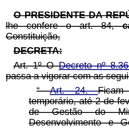
O
PRESIDENTE DA REP
lhe confere o art. 84,
c
Constituição,
DECRETA:
Art. 1º O
Decreto nº 8.3
passa a vigorar com as segui
“
Art. 24.
Ficam
temporário, até 2 de fe
de Gestão do Mini
Desenvolvimento e Ge