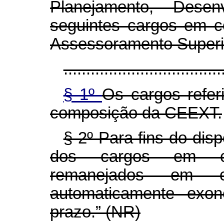
Planejamento, Dese
seguintes cargos em 
Assessoramento Superi
...................................
§ 1º
Os cargos refe
composição da CEEXT.
§ 2º Para fins do dis
dos cargos em c
remanejados em ca
automaticamente exon
prazo.” (NR)