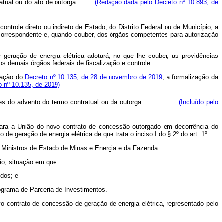
ntratual ou do ato de outorga.
(Redação dada pelo Decreto nº 10.893, de
ontrole direto ou indireto de Estado, do Distrito Federal ou de Município, a
o correspondente e, quando couber, dos órgãos competentes para autorização
 geração de energia elétrica adotará, no que lhe couber, as providências
s demais órgãos federais de fiscalização e controle.
icação do
Decreto nº 10.135, de 28 de novembro de 2019
, a formalização da
o nº 10.135, de 2019)
s do advento do termo contratual ou da outorga.
(Incluído pelo
ro para a União do novo contrato de concessão outorgado em decorrência do
e geração de energia elétrica de que trata o inciso I do § 2º do art. 1º.
s Ministros de Estado de Minas e Energia e da Fazenda.
ião, situação em que:
idos; e
ograma de Parceria de Investimentos.
o contrato de concessão de geração de energia elétrica, representado pelo