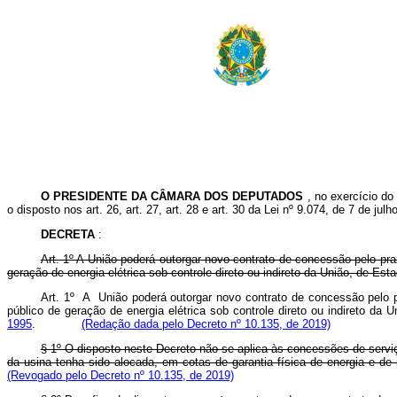
O PRESIDENTE DA CÂMARA DOS DEPUTADOS
, no exercício do
o disposto nos art. 26, art. 27, art. 28 e art. 30 da Lei nº 9.074, de 7 de julh
DECRETA
:
Art. 1º A União poderá outorgar novo contrato de concessão pelo pra
geração de energia elétrica sob controle direto ou indireto da União, de Es
Art. 1º A União poderá outorgar novo contrato de concessão pelo pr
público de geração de energia elétrica sob controle direto ou indireto da
1995
.
(Redação dada pelo Decreto nº 10.135, de 2019)
§ 1º O disposto neste Decreto não se aplica às concessões de servi
da usina tenha sido alocada, em cotas de garantia física de energia e de 
(Revogado pelo Decreto nº 10.135, de 2019)