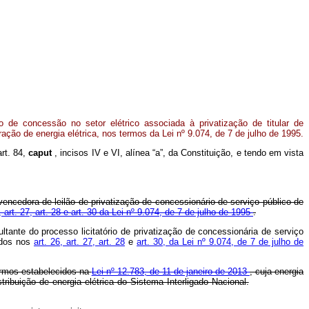
 de concessão no setor elétrico associada à privatização de titular de
ação de energia elétrica, nos termos da Lei nº 9.074, de 7 de julho de 1995.
art. 84,
caput
, incisos IV e VI, alínea “a”, da Constituição, e tendo em vista
vencedora de leilão de privatização de concessionário de serviço público de
, art. 27, art. 28 e art. 30 da Lei nº 9.074, de 7 de julho de 1995
.
ante do processo licitatório de privatização de concessionária de serviço
cidos nos
art. 26, art. 27, art. 28
e
art. 30, da Lei nº 9.074, de 7 de julho de
ermos estabelecidos na
Lei nº 12.783, de 11 de janeiro de 2013
, cuja energia
ribuição de energia elétrica do Sistema Interligado Nacional.