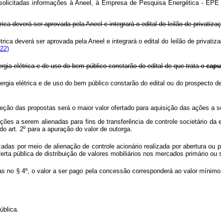
r solicitadas informações à Aneel, à Empresa de Pesquisa Energética - EPE 
ica deverá ser aprovada pela Aneel e integrará o edital do leilão de privatiza
ica deverá ser aprovada pela Aneel e integrará o edital do leilão de privatiz
22)
ia elétrica e de uso do bem público constarão do edital de que trata o
cap
gia elétrica e de uso do bem público constarão do edital ou do prospecto de
 seleção das propostas será o maior valor ofertado para aquisição das ações a
ões a serem alienadas para fins de transferência de controle societário da e
o art. 2º para a apuração do valor de outorga.
zadas por meio de alienação de controle acionário realizada por abertura ou p
erta pública de distribuição de valores mobiliários nos mercados primário o
s no § 4º, o valor a ser pago pela concessão corresponderá ao valor mínimo 
ública.