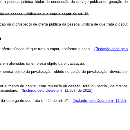
e à pessoa jurídica titular de concessão de serviço público de geração de
ção da pessoa jurídica de que trata o
caput
do art. 1º.
ação ou o prospecto de oferta pública da pessoa jurídica de que trata o caput
ut
.
 oferta pública de que trata o caput, conforme o caso.
(Redação dada pelo
 serem alienadas da empresa objeto da privatização.
mpresa objeto da privatização, obtido no Leilão de privatização, deverá ser
or aumento de capital, com renúncia ou cessão, total ou parcial, de direitos
u secundário.
(Incluído pelo Decreto nº 11.307, de 2022)
da outorga de que trata o § 1º do art. 2º.
(Incluído pelo Decreto nº 11.307,