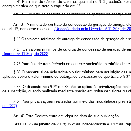
§ 4º Para fins do cálculo do valor de que trata o § 3º, poderão se
energia elétrica de que trata o
caput
do art. 1º.
Art. 3º A minuta de contrato de concessão de geração de energia elétr
Art. 3º A minuta de contrato de concessão de geração de energia elétr
do art. 1º, conforme o caso.
(Redação dada pelo Decreto nº 11.307, de 20
§ 1º Os valores mínimos de outorga de concessão de geração de energ
§ 1º Os valores mínimos de outorga de concessão de geração de ener
Decreto nº 11.307, de 2022)
§ 2º Para fins de transferência do controle societário, o critério de
§ 3º O percentual de ágio sobre o valor mínimo para aquisição das aç
aplicado sobre o valor mínimo de outorga de concessão de que trata o § 3º d
§ 4º O disposto nos § 2º e § 3º não se aplica às privatizações reali
de subscrição, quando realizada mediante pregão em bolsa de valores ou of
§ 5º Nas privatizações realizadas por meio das modalidades prevista
de 2022)
Art. 4º Este Decreto entra em vigor na data de sua publicação.
Brasília, 25 de janeiro de 2018; 197º da Independência e 130º da Rep