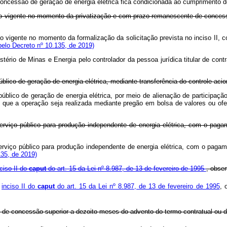
concessão de geração de energia elétrica fica condicionada ao cumprimento d
ção vigente no momento da privatização e com prazo remanescente de conces
ção vigente no momento da formalização da solicitação prevista no inciso II
elo Decreto nº 10.135, de 2019)
istério de Minas e Energia pelo controlador da pessoa jurídica titular de con
público de geração de energia elétrica, mediante transferência do controle acio
 público de geração de energia elétrica, por meio de alienação de participação
e que a operação seja realizada mediante pregão em bolsa de valores ou ofer
e serviço público para produção independente de energia elétrica, com o p
e serviço público para produção independente de energia elétrica, com o pa
35, de 2019)
nciso II do
caput
do art. 15 da Lei nº 8.987, de 13 de fevereiro de 1995
, obser
o
inciso II do
caput
do art. 15 da Lei nº 8.987, de 13 de fevereiro de 1995
, 
e de concessão superior a dezoito meses do advento do termo contratual o