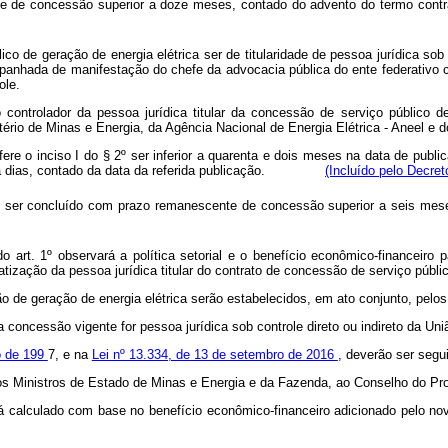
nte de concessão superior a doze meses, contado do advento do termo co
o de geração de energia elétrica ser de titularidade de pessoa jurídica sob c
acompanhada de manifestação do chefe da advocacia pública do ente federativ
ole.
 controlador da pessoa jurídica titular da concessão de serviço público de
rio de Minas e Energia, da Agência Nacional de Energia Elétrica - Aneel e do
e o inciso I do § 2º ser inferior a quarenta e dois meses na data de publ
a dias, contado da data da referida publicação.
(Incluído pelo Decret
ve ser concluído com prazo remanescente de concessão superior a seis mese
º do art. 1º observará a política setorial e o benefício econômico-financei
ção da pessoa jurídica titular do contrato de concessão de serviço público d
 de geração de energia elétrica serão estabelecidos, em ato conjunto, pelo
a concessão vigente for pessoa jurídica sob controle direto ou indireto da Un
o de 199
7, e na
Lei nº 13.334, de 13 de setembro de 2016
, deverão ser segu
elos Ministros de Estado de Minas e Energia e da Fazenda, ao Conselho do Pr
á calculado com base no benefício econômico-financeiro adicionado pelo nov