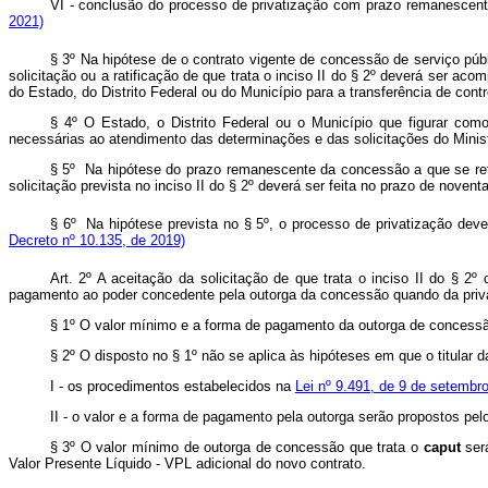
VI - conclusão do processo de privatização com prazo remanesce
2021)
§ 3º Na hipótese de o contrato vigente de concessão de serviço públic
solicitação ou a ratificação de que trata o inciso II do § 2º deverá ser 
do Estado, do Distrito Federal ou do Município para a transferência de contr
§ 4º O Estado, o Distrito Federal ou o Município que figurar como
necessárias ao atendimento das determinações e das solicitações do Ministé
§ 5º Na hipótese do prazo remanescente da concessão a que se refer
solicitação prevista no inciso II do § 2º deverá ser feita no prazo de novent
§ 6º Na hipótese prevista no § 5º, o processo de privatização de
Decreto nº 10.135, de 2019)
Art. 2º A aceitação da solicitação de que trata o inciso II do § 2
pagamento ao poder concedente pela outorga da concessão quando da privatiza
§ 1º O valor mínimo e a forma de pagamento da outorga de concessão
§ 2º O disposto no § 1º não se aplica às hipóteses em que o titular d
I - os procedimentos estabelecidos na
Lei nº 9.491, de 9 de setembr
II - o valor e a forma de pagamento pela outorga serão propostos p
§ 3º O valor mínimo de outorga de concessão que trata o
caput
ser
Valor Presente Líquido - VPL adicional do novo contrato.