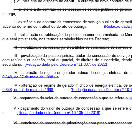
§ 2º Para fins do disposto no
caput
, a outorga de novo contrato de 
I - existência de contrato de concessão de serviço público de gera
outorga;
I - existência de contrato de concessão de serviço público de gera
advento do termo contratual ou do ato de outorga;
(Redação dada p
II - solicitação ou ratificação de pedido anterior encaminhada ao Min
que será privatizada, nos termos estabelecidos neste Decreto;
III - privatização da pessoa jurídica titular de concessão de serviço 
III - privatização da pessoa jurídica titular de concessão de serviço
com renúncia ou cessão, total ou parcial, de direitos de subscrição, desd
secundário;
(Redação dada pelo Decreto nº 11.307, de 2022)
IV - alteração de regime de gerador hídrico de energia elétrica, d
9.648, de 27 de maio de 1998
; e
IV - alteração de regime de gerador hídrico de energia elétrica, d
9.648, de 27 de maio de 1998
;
(Redação dada pelo Decreto nº 10.1
V - pagamento do valor de outorga de concessão a que se refere o
i
V - pagamento do valor de outorga de concessão a que se refere 
e
(Redação dada pelo Decreto nº 10.135, de 2019)
VI - conclusão do processo de privatização com prazo remanescent