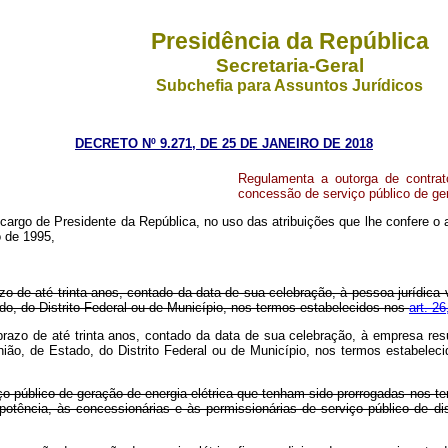
Presidência da República
Secretaria-Geral
Subchefia para Assuntos Jurídicos
DECRETO Nº 9.271, DE 25 DE JANEIRO DE 2018
Regulamenta a outorga de contrato
concessão de serviço público de ger
 cargo de Presidente da República, no uso das atribuições que lhe confere o 
o de 1995,
zo de até trinta anos, contado da data de sua celebração, à pessoa jurídica 
tado, do Distrito Federal ou de Município, nos termos estabelecidos nos
art. 26
azo de até trinta anos, contado da data de sua celebração, à empresa result
 União, de Estado, do Distrito Federal ou de Município, nos termos estabele
ço público de geração de energia elétrica que tenham sido prorrogadas nos t
potência, às concessionárias e às permissionárias de serviço público de dist