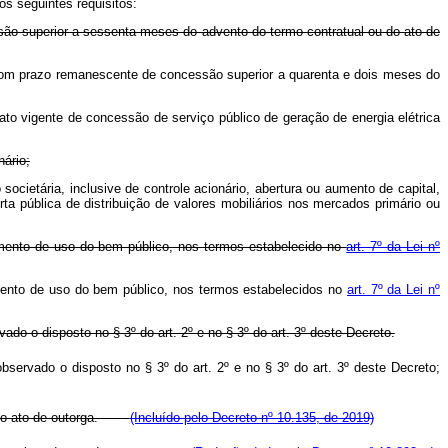
os seguintes requisitos:
são superior a sessenta meses do advento do termo contratual ou do ato de
, com prazo remanescente de concessão superior a quarenta e dois meses do
trato vigente de concessão de serviço público de geração de energia elétrica
nário;
 societária, inclusive de controle acionário, abertura ou aumento de capital,
ta pública de distribuição de valores mobiliários nos mercados primário ou
agamento de uso do bem público, nos termos estabelecido no
art. 7º da Lei nº
gamento de uso do bem público, nos termos estabelecidos no
art. 7º da Lei nº
vado o disposto no § 3º do art. 2º e no § 3º do art. 3º deste Decreto.
observado o disposto no § 3º do art. 2º e no § 3º do art. 3º deste Decreto;
u do ato de outorga.
(Incluído pelo Decreto nº 10.135, de 2019)