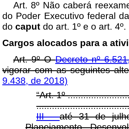
Art. 8º Não caberá reexame
do Poder Executivo federal da
do
caput
do art. 1º e o art. 4º.
Cargos alocados para a ativ
Art. 9º O
Decreto nº 6.521
vigorar com as seguintes alt
9.438, de 2018)
“Art. 1º .........................
...................................
III -
até 31 de julh
Planejamento, Desenvo