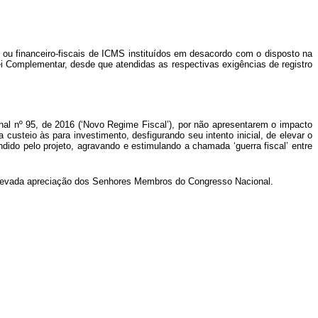
is ou financeiro-fiscais de ICMS instituídos em desacordo com o disposto na
 Lei Complementar, desde que atendidas as respectivas exigências de registro
onal nº 95, de 2016 (‘Novo Regime Fiscal’), por não apresentarem o impacto
custeio às para investimento, desfigurando seu intento inicial, de elevar o
endido pelo projeto, agravando e estimulando a chamada ‘guerra fiscal’ entre
 elevada apreciação dos Senhores Membros do Congresso Nacional.