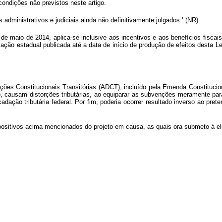
ondições não previstos neste artigo.
 administrativos e judiciais ainda não definitivamente julgados.’ (NR)
3 de maio de 2014, aplica-se inclusive aos incentivos e aos benefícios fisca
gislação estadual publicada até a data de início de produção de efeitos desta
ições Constitucionais Transitórias (ADCT), incluído pela Emenda Constituci
o, causam distorções tributárias, ao equiparar as subvenções meramente para 
dação tributária federal. Por fim, poderia ocorrer resultado inverso ao pret
spositivos acima mencionados do projeto em causa, as quais ora submeto à