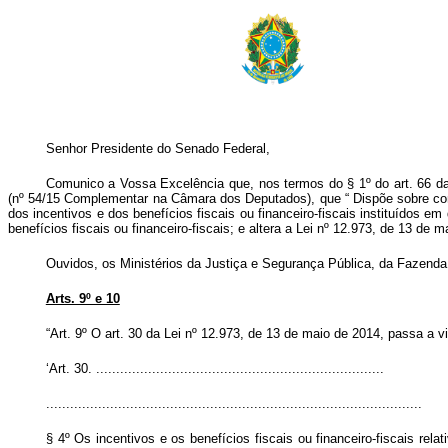
Senhor Presidente do Senado Federal,
Comunico a Vossa Excelência que, nos termos do § 1º do art. 66 da C
(nº 54/15 Complementar na Câmara dos Deputados), que “
Dispõe sobre con
dos incentivos e dos benefícios fiscais ou financeiro-fiscais instituídos em
benefícios fiscais ou financeiro-fiscais; e altera a Lei nº 12.973, de 13 de 
Ouvidos, os Ministérios da Justiça e Segurança Pública, da Fazenda
Arts. 9º e 10
“Art. 9º O art. 30 da Lei nº 12.973, de 13 de maio de 2014, passa a v
‘Art. 30. ........................................................................
..............................................................................................
§ 4º Os incentivos e os benefícios fiscais ou financeiro-fiscais rela