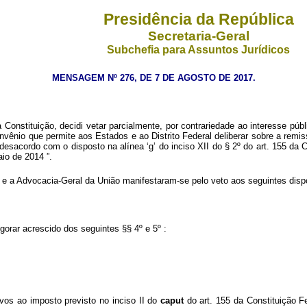
Presidência da República
Secretaria-Geral
Subchefia para Assuntos Jurídicos
MENSAGEM Nº 276, DE 7 DE AGOSTO DE 2017.
onstituição, decidi vetar parcialmente, por contrariedade ao interesse públ
vênio que permite aos Estados e ao Distrito Federal deliberar sobre a remiss
 desacordo com o disposto na alínea ‘g’ do inciso XII do § 2º do art. 155 da 
maio de 2014
”.
 e a Advocacia-Geral da União manifestaram-se pelo veto aos seguintes dispo
igorar acrescido dos seguintes §§ 4º e 5º :
tivos ao imposto previsto no inciso II do
caput
do art. 155 da Constituição F