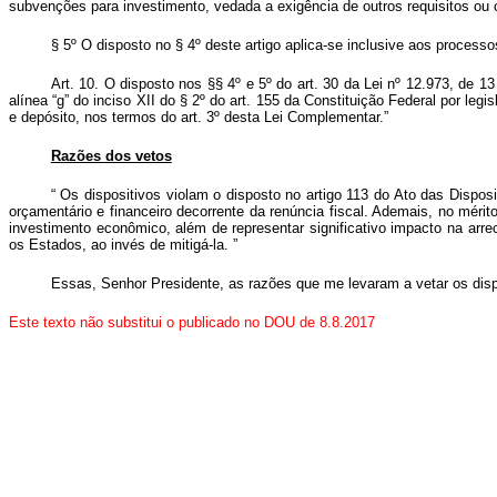
subvenções para investimento, vedada a exigência de outros requisitos ou c
§ 5º O disposto no § 4º deste artigo aplica-se inclusive aos processos
Art. 10. O disposto nos §§ 4º e 5º do art. 30 da Lei nº 12.973, de 1
alínea “g” do inciso XII do § 2º do art. 155 da Constituição Federal por le
e depósito, nos termos do art. 3º desta Lei Complementar.”
Razões dos vetos
“
Os dispositivos violam o disposto no artigo 113 do Ato das Dispos
orçamentário e financeiro decorrente da renúncia fiscal. Ademais, no mérit
investimento econômico, além de representar significativo impacto na arreca
os Estados, ao invés de mitigá-la.
”
Essas, Senhor Presidente, as razões que me levaram a vetar os di
Este texto não substitui o publicado no DOU de 8.8.2017