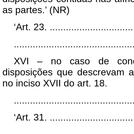
as partes.’ (NR)
‘Art. 23. ................................
............................................
XVI – no caso de conce
disposições que descrevam a
no inciso XVII do art. 18.
..........................................
‘Art. 31. ................................