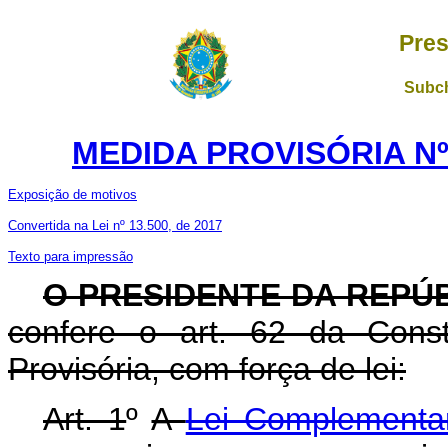
Pres
Subch
MEDIDA PROVISÓRIA Nº 
Exposição de motivos
Convertida na Lei nº 13.500, de 2017
Texto para impressão
O PRESIDENTE DA REPÚ
confere o art. 62 da Const
Provisória, com força de lei:
Art. 1
º
A
Lei Complementa