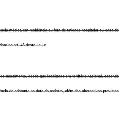
ncia médica em residência ou fora de unidade hospitalar ou casa de
sto no art. 46 desta Lei; e
do nascimento, desde que localizado em território nacional, cabendo
ncia do adotante na data do registro, além das alternativas previstas