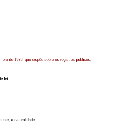
embro de 1973, que dispõe sobre os registros públicos.
e lei:
ente, a naturalidade.