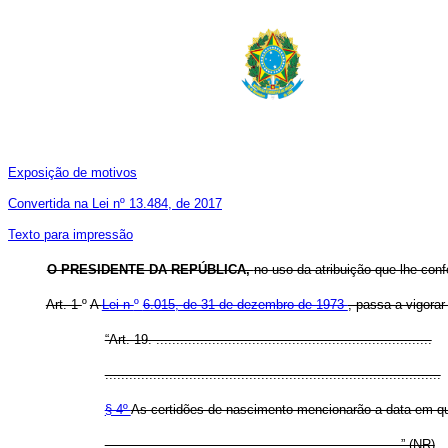
Exposição de motivos
Convertida na Lei nº 13.484, de 2017
Texto para impressão
O PRESIDENTE DA REPÚBLICA,
no uso da atribuição que lhe conf
Art. 1
º
A
Lei n
º
6.015, de 31 de dezembro de 1973
, passa a vigora
“Art. 19. .....................................................................
....................................................................................
§ 4º
As certidões de nascimento mencionarão a data em que 
..........................................................................” (NR)