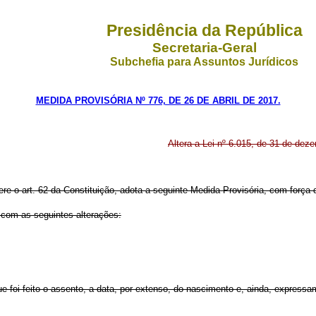
Presidência da República
Secretaria-Geral
Subchefia para Assuntos Jurídicos
MEDIDA PROVISÓRIA Nº 776, DE 26 DE ABRIL DE 2017.
Altera a Lei nº 6.015, de 31 de dez
ere o art. 62 da Constituição, adota a seguinte Medida Provisória, com força d
r com as seguintes alterações:
foi feito o assento, a data, por extenso, do nascimento e, ainda, expressam