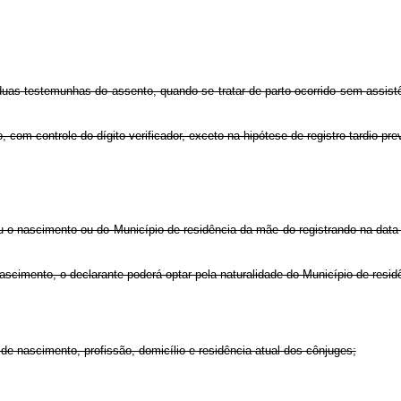
uas testemunhas do assento, quando se tratar de parto ocorrido sem assistê
com controle do dígito verificador, exceto na hipótese de registro tardio previ
u o nascimento ou do Município de residência da mãe do registrando na data 
ascimento, o declarante poderá optar pela naturalidade do Município de residê
de nascimento, profissão, domicílio e residência atual dos cônjuges;