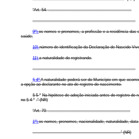
“Art. 54. ...................................................................
...................................................................................
9º)
os nomes e prenomes, a profissão e a residência das d
saúde;
10)
número de identificação da Declaração de Nascido Vivo, 
11)
a naturalidade do registrando.
...................................................................................
§ 4º
A naturalidade poderá ser do Município em que ocorre
a opção ao declarante no ato de registro do nascimento.
§ 5
º
Na hipótese de adoção iniciada antes do registro do n
no § 4
º
.” (NR)
“Art. 70. ..................................................................
1º)
os nomes, prenomes, nacionalidade, naturalidade, data 
.......................................................................” (NR)