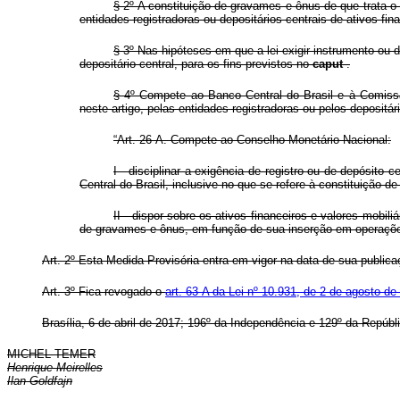
§ 2º A constituição de gravames e ônus de que trata 
entidades registradoras ou depositários centrais de ativos fina
§ 3º Nas hipóteses em que a lei exigir instrumento ou 
depositário central, para os fins previstos no
caput
.
§ 4º Compete ao Banco Central do Brasil e à Comissã
neste artigo, pelas entidades registradoras ou pelos depositá
“Art. 26-A. Compete ao Conselho Monetário Nacional:
I - disciplinar a exigência de registro ou de depósito c
Central do Brasil, inclusive no que se refere à constituição 
II - dispor sobre os ativos financeiros e valores mobili
de gravames e ônus, em função de sua inserção em operações
Art. 2º Esta Medida Provisória entra em vigor na data de sua publica
Art. 3º Fica revogado o
art. 63-A da Lei nº 10.931, de 2 de agosto d
Brasília, 6 de abril de 2017; 196º da Independência e 129º da Repúbl
MICHEL TEMER
Henrique Meirelles
Ilan Goldfajn