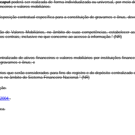
o
caput
poderá ser realizada de forma individualizada ou universal, por meio
nceiros e valores mobiliários.
disposição contratual específica para a constituição de gravames e ônus, deve
o de Valores Mobiliários, no âmbito de suas competências, estabelecer as
rios centrais, inclusive no que concerne ao acesso à informação.” (NR)
entralizado de ativos financeiros e valores mobiliários por instituições finan
de gravames e ônus; e
ários que serão considerados para fins do registro e do depósito centralizado 
 no âmbito do Sistema Financeiro Nacional.” (NR)
ção.
e 2004
.
ica.