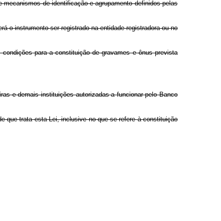
 de mecanismos de identificação e agrupamento definidos pelas
rá o instrumento ser registrado na entidade registradora ou no
 condições para a constituição de gravames e ônus prevista
ceiras e demais instituições autorizadas a funcionar pelo Banco
de que trata esta Lei, inclusive no que se refere à constituição