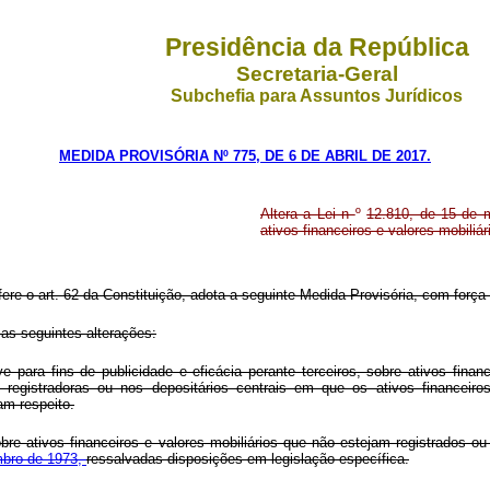
Presidência da República
Secretaria-Geral
Subchefia para Assuntos Jurídicos
MEDIDA PROVISÓRIA Nº 775, DE 6 DE ABRIL DE 2017.
Altera a Lei n
º
12.810, de 15 de 
ativos financeiros e valores mobiliár
fere o art. 62 da Constituição, adota a seguinte Medida Provisória, com força 
 as seguintes alterações:
 para fins de publicidade e eficácia perante terceiros, sobre ativos financ
s registradoras ou nos depositários centrais em que os ativos financeiros
am respeito.
re ativos financeiros e valores mobiliários que não estejam registrados ou
mbro de 1973,
ressalvadas disposições em legislação específica.