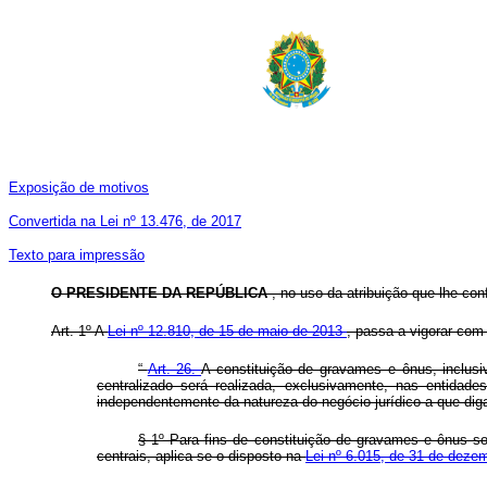
Exposição de motivos
Convertida na Lei nº 13.476, de 2017
Texto para impressão
O PRESIDENTE DA REPÚBLICA
, no uso da atribuição que lhe con
Art. 1º A
Lei nº 12.810, de 15 de maio de 2013
, passa a vigorar com
“
Art. 26.
A constituição de gravames e ônus, inclusive
centralizado será realizada, exclusivamente, nas entidade
independentemente da natureza do negócio jurídico a que dig
§ 1º Para fins de constituição de gravames e ônus sob
centrais, aplica-se o disposto na
Lei nº 6.015, de 31 de deze