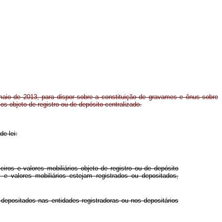
maio de 2013, para dispor sobre a constituição de gravames e ônus sobre
ios objeto de registro ou de depósito centralizado.
de lei:
eiros e valores mobiliários objeto de registro ou de depósito
 e valores mobiliários estejam registrados ou depositados,
 depositados nas entidades registradoras ou nos depositários