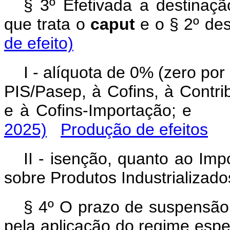
§ 3º Efetivada a destinaçã
que trata o
caput
e o § 2º de
de efeito)
I - alíquota de 0% (zero por
PIS/Pasep, à Cofins, à Contr
e à Cofins-Importação; 
2025)
Produção de efeitos
II - isenção, quanto ao Im
sobre Produtos Industrializado
§ 4º O prazo de suspensão 
pela aplicação do regime espe