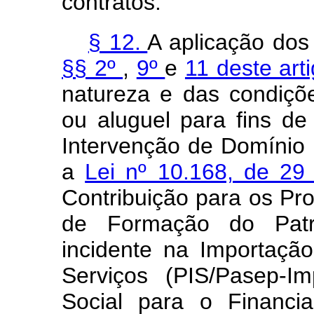
contratos.
§ 12.
A aplicação dos
§§ 2º
,
9º
e
11 deste art
natureza e das condiçõ
ou aluguel para fins de
Intervenção de Domínio 
a
Lei nº 10.168, de 2
Contribuição para os Pr
de Formação do Patri
incidente na Importaçã
Serviços (PIS/Pasep-I
Social para o Financi