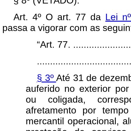
§ 8º (VETADO).
Art. 4º O art. 77 da
Lei n
passa a vigorar com as seguin
“Art. 77. ........................
...................................
§ 3º
Até 31 de dezemb
auferido no exterior por 
ou coligada, corres
afretamento por tempo
mercantil operacional, 