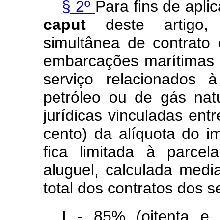
§ 2º
Para fins de apli
caput
deste artigo
simultânea de contrato
embarcações marítimas 
serviço relacionados 
petróleo ou de gás nat
jurídicas vinculadas ent
cento) da alíquota do i
fica limitada à parcel
aluguel, calculada medi
total dos contratos dos s
I - 85% (oitenta e 