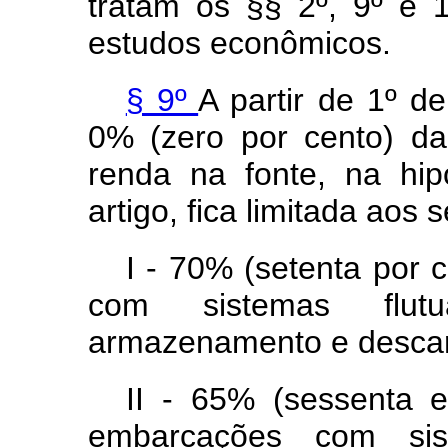
tratam os §§ 2º, 9º e 
estudos econômicos.
§ 9º
A partir de 1º d
0% (zero por cento) da
renda na fonte, na hip
artigo, fica limitada aos 
I - 70% (setenta por 
com sistemas flut
armazenamento e desca
II - 65% (sessenta e
embarcações com si