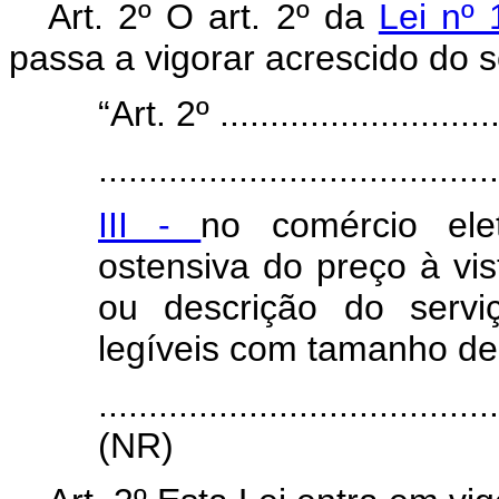
Art. 2º O art. 2º da
Lei nº
passa a vigorar acrescido do se
“Art. 2º .............................
........................................
III -
no comércio elet
ostensiva do preço à vi
ou descrição do servi
legíveis com tamanho de 
.......................................
(NR)