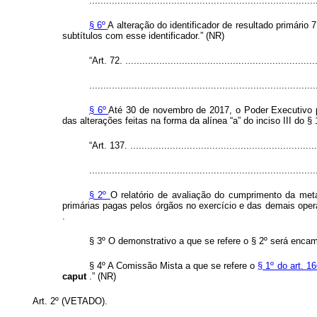
................................................................................
§ 6º
A alteração do identificador de resultado primári
subtítulos com esse identificador.” (NR)
“Art. 72. ...................................................................
................................................................................
§ 6º
Até 30 de novembro de 2017, o Poder Executivo po
das alterações feitas na forma da alínea “a” do inciso III do 
“Art. 137. ..................................................................
................................................................................
§ 2º
O relatório de avaliação do cumprimento da meta
primárias pagas pelos órgãos no exercício e das demais ope
.
§ 3º O demonstrativo a que se refere o § 2º será enc
§ 4º A Comissão Mista a que se refere o
§ 1º do art. 1
caput
.” (NR)
Art. 2º (VETADO).