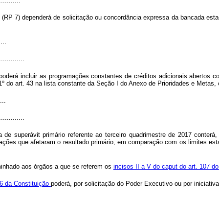
...........
o 7 (RP 7) dependerá de solicitação ou concordância expressa da bancada est
....
.............
derá incluir as programações constantes de créditos adicionais abertos com
§ 1º do art. 43 na lista constante da Seção I do Anexo de Prioridades e Metas,
...
.............
 de superávit primário referente ao terceiro quadrimestre de 2017 conter
rações que afetaram o resultado primário, em comparação com os limites es
aminhado aos órgãos a que se referem os
incisos II a V do caput do art. 107 
66 da Constituição
poderá, por solicitação do Poder Executivo ou por iniciativa