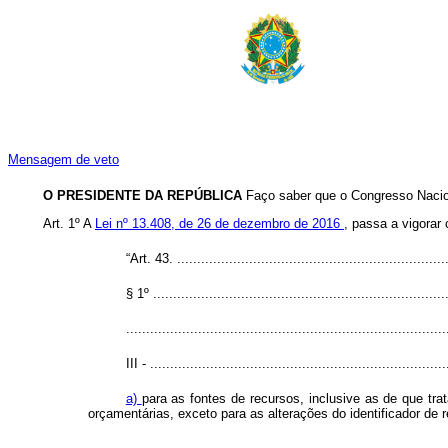
Mensagem de veto
O PRESIDENTE DA REPÚBLICA
Faço saber que o Congresso Nacion
Art. 1º A
Lei nº 13.408, de 26 de dezembro de 2016
, passa a vigorar
“Art. 43. ...................................................................
§ 1º .........................................................................
................................................................................
III - ..........................................................................
a)
para as fontes de recursos, inclusive as de que tra
orçamentárias, exceto para as alterações do identificador de r