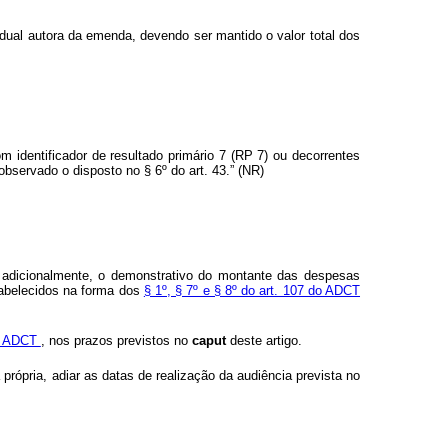
adual autora da emenda, devendo ser mantido o valor total dos
 identificador de resultado primário 7 (RP 7) ou decorrentes
 observado o disposto no § 6º do art. 43.” (NR)
á, adicionalmente, o demonstrativo do montante das despesas
tabelecidos na forma dos
§ 1º, § 7º e § 8º do art. 107 do ADCT
do ADCT
, nos prazos previstos no
caput
deste artigo.
 própria, adiar as datas de realização da audiência prevista no