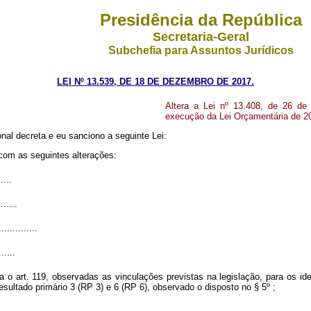
Presidência da República
Secretaria-Geral
Subchefia para Assuntos Jurídicos
LEI Nº 13.539, DE 18 DE DEZEMBRO DE 2017.
Altera a Lei nº 13.408, de 26 de
execução da Lei Orçamentária de 2
al decreta e eu sanciono a seguinte Lei:
 com as seguintes alterações:
.....
.......
..............
......
ta o art. 119, observadas as vinculações previstas na legislação, para os id
esultado primário 3 (RP 3) e 6 (RP 6), observado o disposto no § 5º ;