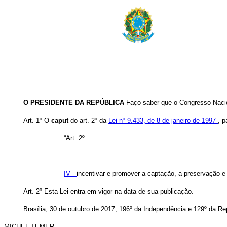
O PRESIDENTE DA REPÚBLICA
Faço saber que o Congresso Nacio
Art. 1º O
caput
do art. 2º da
Lei nº 9.433, de 8 de janeiro de 1997
, p
“Art. 2º ...............................................................
................................................................................
IV -
incentivar e promover a captação, a preservação e
Art. 2º Esta Lei entra em vigor na data de sua publicação.
Brasília, 30 de outubro de 2017; 196º da Independência e 129º da Re
MICHEL TEMER