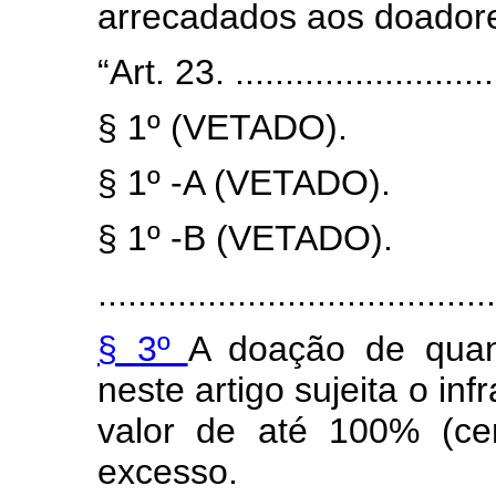
arrecadados aos doadore
“Art. 23. ............................
§ 1º (VETADO).
§ 1º -A (VETADO).
§ 1º -B (VETADO).
........................................
§ 3º
A doação de quant
neste artigo sujeita o in
valor de até 100% (ce
excesso.