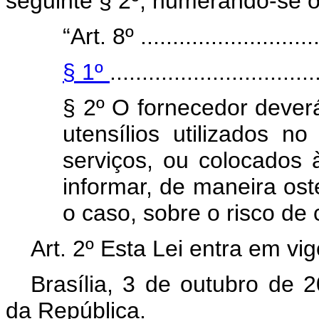
seguinte § 2º, numerando-se o
“Art. 8º .............................
§ 1º
................................
§ 2º O fornecedor dever
utensílios utilizados n
serviços, ou colocados 
informar, de maneira os
o caso, sobre o risco de
Art. 2º Esta Lei entra em vi
Brasília, 3 de outubro de 
da República.