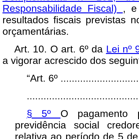
Responsabilidade Fiscal)
, e
resultados fiscais previstas n
orçamentárias.
Art. 10.
O art. 6º da
Lei nº
a vigorar acrescido dos seguint
“Art. 6º .............................
........................................
§ 5º
O pagamento p
previdência social credo
relativa ao período de 5 d