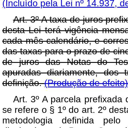
(Incluído pela Lei nº 14.937, d
Art. 3º
A taxa de juros prefi
desta Lei terá vigência mensal
cada mês-calendário, e corre
das taxas para o prazo de cin
de juros das Notas do Tes
apuradas diariamente, dos
definição.
(Produção de efeito)
Art. 3º A parcela prefixad
se refere o § 1º do art. 2º de
metodologia definida pelo