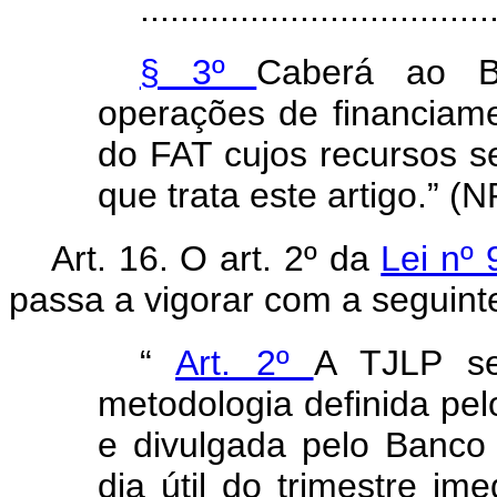
...................................
§ 3º
Caberá ao B
operações de financiam
do FAT cujos recursos s
que trata este artigo.” (N
Art. 16. O art. 2º da
Lei nº
passa a vigorar com a seguin
“
Art. 2º
A TJLP s
metodologia definida pe
e divulgada pelo Banco 
dia útil do trimestre im