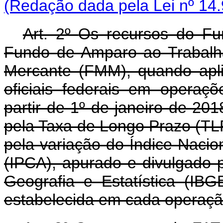
(Redação dada pela Lei nº 14.
Art. 2º
Os recursos do Fu
Fundo de Amparo ao Trabalh
Mercante (FMM), quando aplic
oficiais federais em operaç
partir de 1º de janeiro de 2
pela Taxa de Longo Prazo (T
pela variação do Índice Naci
(IPCA), apurado e divulgado p
Geografia e Estatística (IBG
estabelecida em cada operaç