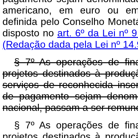
americano, em euro ou em 
definida pelo Conselho Monetá
disposto no
art. 6º da Lei nº
(Redação dada pela Lei nº 14.
§ 7º As operações de fi
projetos destinados à produ
serviços de reconhecida inser
de pagamento sejam denomi
nacional, passam a ser remun
§ 7º As operações de fi
projetos destinados à produ