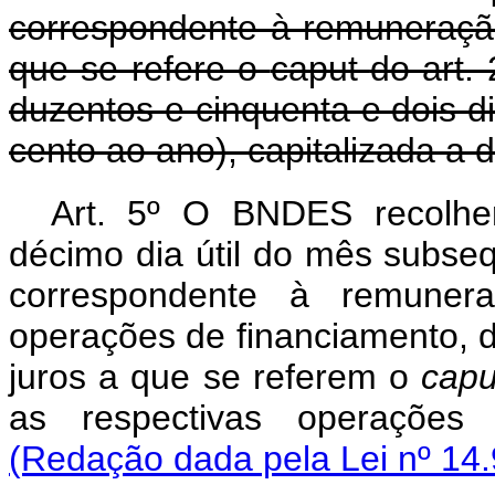
correspondente à remuneraçã
que se refere o
caput
do art.
duzentos e cinquenta e dois dia
cento ao ano), capitalizada a 
Art. 5º O BNDES recolhe
décimo dia útil do mês subse
correspondente à remuner
operações de financiamento, d
juros a que se referem o
capu
as respectivas operações
(Redação dada pela Lei nº 14.