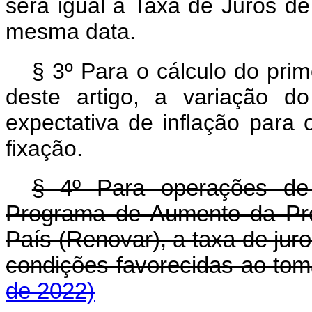
será igual à Taxa de Juros d
mesma data.
§ 3º Para o cálculo do prime
deste artigo, a variação d
expectativa de inflação par
fixação.
§ 4º Para operações de 
Programa de Aumento da Pro
País (Renovar), a taxa de jur
condições favorecidas ao t
de 2022)