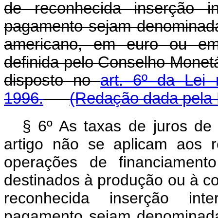
de reconhecida inserção in
pagamento sejam denominadas
americano, em euro ou em 
definida pelo Conselho Monetá
disposto no
art. 6º da Lei
1996.
(Redação dada pela L
§ 6º As taxas de juros d
artigo não se aplicam aos 
operações de financiament
destinados à produção ou à co
reconhecida inserção inte
pagamento sejam denominadas