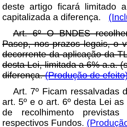
deste artigo ficará limitado
capitalizada a diferença.
(Inc
Art. 6º
O BNDES recolher
Pasep, nos prazos legais, o 
decorrente da aplicação da T
desta Lei, limitada a 6% a.a. (
diferença.
(Produção de efeito
Art. 7º
Ficam ressalvadas d
art. 5º e o art. 6º desta Lei a
de recolhimento previstas 
respectivos Fundos.
(Produção