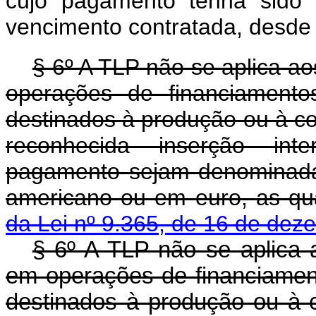
cujo pagamento tenha sido 
vencimento contratada, desde 
§ 6º A TLP não se aplica a
operações de financiamento
destinados à produção ou à co
reconhecida inserção inte
pagamento sejam denominadas
americano ou em euro, as qu
da Lei nº 9.365, de 16 de de
§ 6º A TLP não se aplica 
em operações de financiamen
destinados à produção ou à 